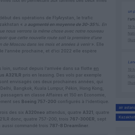
villes tout en permettant aux familles des deux villes
un p
début des opérations de FlyArystan, le trafic
l'art
azakhstan «
a
augmenté en moyenne de 30-35%.
En
19 h
que nous verrons la même chose avec notre nouveau
Nati
r que cette nouvelle route soit la première d’une
l’Au
on de Moscou dans les mois et années à venir
». Elle
 de l’année prochaine, et d’ici 2022 elle espère
Lan
s loin, surtout depuis l’arrivée dans sa flotte
en
19 h
us A321LR
pris en leasing. Des vols par exemple
Nati
sont envisagés ces deux prochaines années, qui
l’Au
(Delhi, Bangkok, Kuala Lumpur, Pékin, Hong Kong,
6 passagers en classe Affaires et 150 en Economie,
vement ses
Boeing 757-200
configurés à l’identique.
air astan
trois des six
A320neo
attendus, quatre
A321
, quatre
Kazakhs
21LR donc, quatre 757-200, trois
767-300ER
, sept
 a aussi commandé trois
787-8 Dreamliner
.