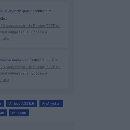
eu n'importe quoi
a commenté
icle :
 23 sans escale : le Boeing 777F de
onal Airlines relie l’Écosse à
stralie
d down under
a commenté l'article :
 23 sans escale : le Boeing 777F de
onal Airlines relie l’Écosse à
stralie
a
Airbus A321LR
FlyArystan
tan
moscou