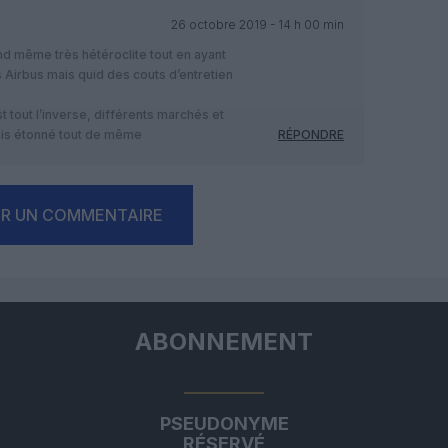
26 octobre 2019 - 14 h 00 min
and même très hétéroclite tout en ayant
s Airbus mais quid des couts d’entretien
st tout l’inverse, différents marchés et
uis étonné tout de même
RÉPONDRE
ER UN COMMENTAIRE
ABONNEMENT
PSEUDONYME
RÉSERVÉ