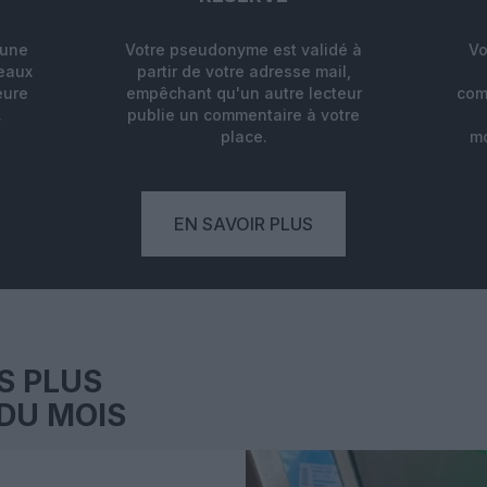
'une
Votre pseudonyme est validé à
Vo
deaux
partir de votre adresse mail,
eure
empêchant qu'un autre lecteur
com
.
publie un commentaire à votre
place.
mo
EN SAVOIR PLUS
S PLUS
DU MOIS