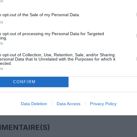
In
o opt-out of the Sale of my Personal Data.
z apprécié l’article ?
In
-nous, faites un don !
to opt-out of processing my Personal Data for Targeted
ing.
In
OUS SOUTENIR
o opt-out of Collection, Use, Retention, Sale, and/or Sharing
ersonal Data that Is Unrelated with the Purposes for which it
lected.
In
CONFIRM
Facebook
Twitter
Pinterest
LinkedIn
Email
Print
Data Deletion
Data Access
Privacy Policy
MENTAIRE(S)