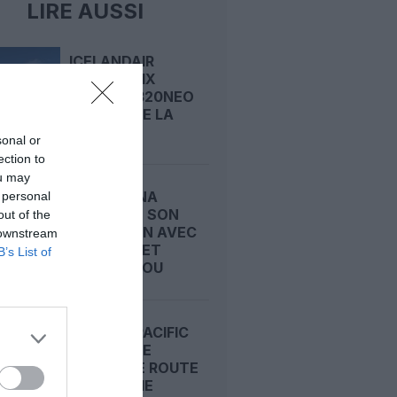
LIRE AUSSI
ICELANDAIR
S’OFFRE DIX
AIRBUS A320NEO
ET TOURNE LA
PAGE...
sonal or
ection to
ou may
AIR ASTANA
 personal
ACCÉLÈRE SON
out of the
EXPANSION AVEC
 downstream
LARNACA ET
B’s List of
GUANGZHOU
CATHAY PACIFIC
OUVRE UNE
NOUVELLE ROUTE
VERS L’ASIE