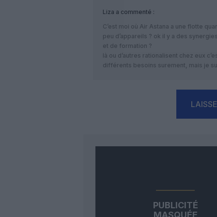
Liza
a commenté :
C’est moi où Air Astana a une flotte qu
peu d’appareils ? ok il y a des synergie
et de formation ?
là ou d’autres rationalisent chez eux c’e
différents besoins surement, mais je s
LAISS
PUBLICITÉ
MASQUÉE