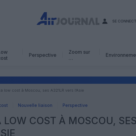
SE CONNEC
Low
Zoom sur
Perspective
Environneme
cost
…
Edito
En chiffres
Avis d’expert
sa low cost à Moscou, ses A321LR vers l’Asie
AJ Académie
cost
Nouvelle liaison
Perspective
Vidéo
SA LOW COST À MOSCOU, SE
SIE