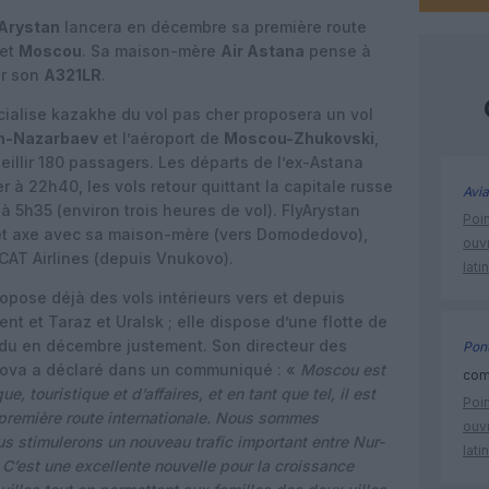
yArystan
lancera en décembre sa première route
et
Moscou
. Sa maison-mère
Air Astana
pense à
ur son
A321LR
.
écialise kazakhe du vol pas cher proposera un vol
an-Nazarbaev
et l’aéroport de
Moscou-Zhukovski
,
illir 180 passagers. Les départs de l’ex-Astana
 à 22h40, les vols retour quittant la capitale russe
Avia
 5h35 (environ trois heures de vol). FlyArystan
Poin
cet axe avec sa maison-mère (vers Domodedovo),
ouvr
CAT Airlines (depuis Vnukovo).
lati
opose déjà des vols intérieurs vers et depuis
t et Taraz et Uralsk ; elle dispose d’une flotte de
ndu en décembre justement. Son directeur des
Pont
uova a déclaré dans un communiqué : «
Moscou est
comm
e, touristique et d’affaires, et en tant que tel, il est
Poin
e première route internationale. Nous sommes
ouvr
us stimulerons un nouveau trafic important entre Nur-
lati
. C’est une excellente nouvelle pour la croissance