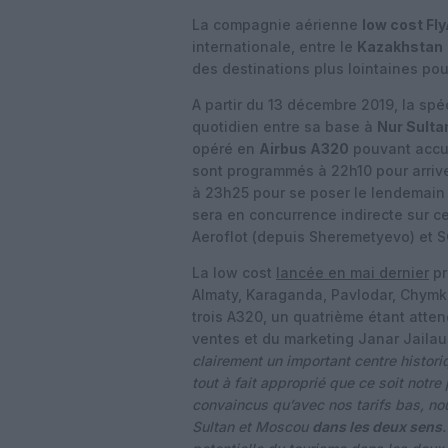
La compagnie aérienne
low cost Fl
internationale, entre le
Kazakhstan
des destinations plus lointaines po
A partir du 13 décembre 2019, la sp
quotidien entre sa base à
Nur Sult
opéré en
Airbus A320
pouvant accue
sont programmés à 22h10 pour arriver
à 23h25 pour se poser le lendemain à
sera en concurrence indirecte sur 
Aeroflot (depuis Sheremetyevo) et S
La low cost
lancée en mai dernier
pr
Almaty, Karaganda, Pavlodar, Chymken
trois A320, un quatrième étant atte
ventes et du marketing Janar Jaila
clairement un important centre historiqu
tout à fait approprié que ce soit notr
convaincus qu’avec nos tarifs bas, no
Sultan et Moscou
dans les deux sens