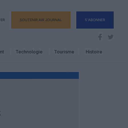
TER
SOUTENIR AIR JOURNAL
S'ABONNER
nt
Technologie
Tourisme
Histoire
Pratique
Hôtellerie
Voyages d’affaires
S