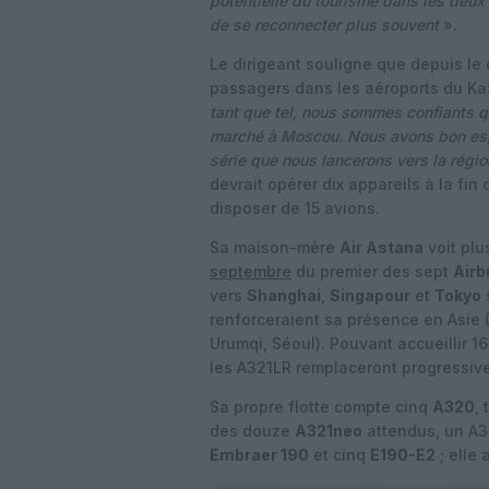
potentielle du tourisme dans les deux 
de se reconnecter plus souvent
».
Le dirigeant souligne que depuis le 
passagers dans les aéroports du K
tant que tel, nous sommes confiants 
marché à Moscou. Nous avons bon espoi
série que nous lancerons vers la régi
devrait opérer dix appareils à la fin
disposer de 15 avions.
Sa maison-mère
Air Astana
voit plu
septembre
du premier des sept
Airb
vers
Shanghai
,
Singapour
et
Tokyo
renforceraient sa présence en Asie 
Urumqi, Séoul). Pouvant accueillir 1
les A321LR remplaceront progressi
Sa propre flotte compte cinq
A320
, 
des douze
A321neo
attendus, un A3
Embraer 190
et cinq
E190-E2
; elle