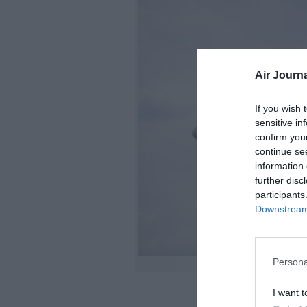
Air Journa
If you wish 
sensitive in
confirm you
continue se
information 
further disc
participants
Downstream 
Persona
I want t