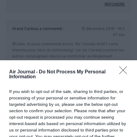
RÉPONDRE
Grand Caribou
a commenté :
15 décembre 2019 - 16 h
07 min
@Joke, tu peux maintenant écrire ”Air Canada AVAIT carte
blanche pour faire du surbooking” car Air Canada (comme les
autres compagnies) devra se conformer au Règlement
(même si elle a évidemment contesté ledit réglement en Cour
Supérieure)
Air Journal -
Do Not Process My Personal
En tout cas les passagers ont maintenant une protection en
Information
cas de problème (ce que les passagers Européens avaient
depuis longtemps) IL n’est jamais trop tard!
If you wish to opt-out of the sale, sharing to third parties, or
processing of your personal or sensitive information for
RÉPONDRE
targeted advertising by us, please use the below opt-out
section to confirm your selection. Please note that after your
opt-out request is processed you may continue seeing
Joke
a commenté :
15 décembre 2019 - 19 h
interest-based ads based on personal information utilized by
53 min
us or personal information disclosed to third parties prior to
your opt-out. You may separately opt-out of the further