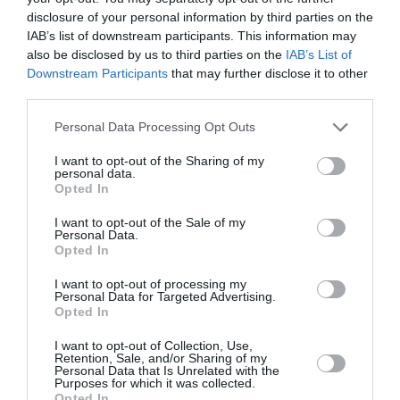
Nop Sir, Air Canada continuera de faire la pluie et le beau
disclosure of your personal information by third parties on the
temps. C’est le principe des pays fondés sur la capitalisme.
IAB’s list of downstream participants. This information may
Corporations rule !
also be disclosed by us to third parties on the
IAB’s List of
RÉPONDRE
Downstream Participants
that may further disclose it to other
third parties.
Personal Data Processing Opt Outs
Zerari abdelhak
a commenté :
18 décembre 2019 - 22 h
00 min
I want to opt-out of the Sharing of my
personal data.
Toujours le canada a la houteur.
Opted In
RÉPONDRE
I want to opt-out of the Sale of my
Personal Data.
Opted In
I want to opt-out of processing my
LAISSER UN COMMENTAIRE
Personal Data for Targeted Advertising.
Opted In
I want to opt-out of Collection, Use,
Retention, Sale, and/or Sharing of my
FAIRE UN DON
Personal Data that Is Unrelated with the
Purposes for which it was collected.
Opted In