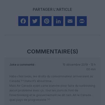
PARTAGER L'ARTICLE
Facebook
Twitter
Pinterest
LinkedIn
Email
Print
COMMENTAIRE(S)
Joke
a commenté :
15 décembre 2019 - 13 h
00 min
Haha c’est beau, les droits du consommateur arriveraient au
Canada ?? Haha it’s about time..
Mais Air Canada ayant carte blanche pour faire du surbooking
aucun problème avec ça.. tout les jours ils font de
l’overbooking et le gouvernement ne dit rien. Ah le Canada…
quel pays de progressiste ??