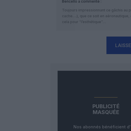
Bencello
a commenté :
Toujours impressionnant ce gâchis au po
cache….), que ce soit en aéronautique, 
cela pour “l’esthétique”…
LAISS
PUBLICITÉ
MASQUÉE
Nos abonnés bénéficient d