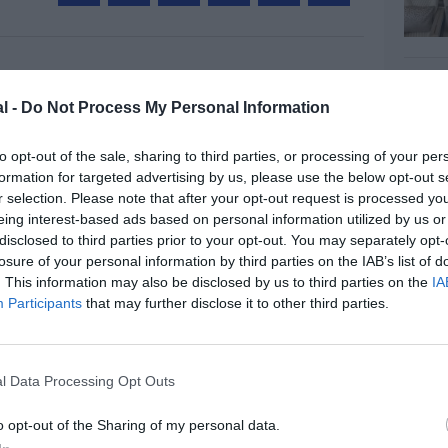
Facebook
Twitter
Pinterest
LinkedIn
Email
Print
MENTAIRE(S)
l -
Do Not Process My Personal Information
to opt-out of the sale, sharing to third parties, or processing of your per
28 décembre 2019 - 17 h 30 min
formation for targeted advertising by us, please use the below opt-out s
x d’AF qui ce dernier compte une 20aine
r selection. Please note that after your opt-out request is processed y
RÉPONDRE
eing interest-based ads based on personal information utilized by us or
disclosed to third parties prior to your opt-out. You may separately opt-
losure of your personal information by third parties on the IAB’s list of
. This information may also be disclosed by us to third parties on the
IA
28 décembre 2019 - 22 h 17 min
Participants
that may further disclose it to other third parties.
lus d’argent avec les pax business
es 787 KLM c’est à cause de la
l Data Processing Opt Outs
RÉPONDRE
o opt-out of the Sharing of my personal data.