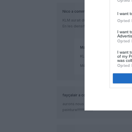
Opted 
Nico
a commenté :
I want t
KLM aurait dû prendre des 380, l’appare
Opted 
En les densifiant mieux qu’AF, ils auraie
I want 
Advertis
Opted 
Mais...
a commenté :
I want t
KLM en veut pas
of my P
was col
Opted 
Même BA en veut pas de l’A3
fayçalair
a commenté :
aurons nous sur ce site des photos de t
peinture!!!!!!!!!!!!!!!!!!