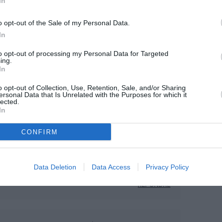
In
29 décembre 2019 - 11 h 51 min
o opt-out of the Sale of my Personal Data.
il idéal pour ce type d’aéroport saturé.
In
nt gagné de l’argent…c’est sur..
RÉPONDRE
to opt-out of processing my Personal Data for Targeted
ing.
In
29 décembre 2019 - 17 h 39 min
o opt-out of Collection, Use, Retention, Sale, and/or Sharing
ersonal Data that Is Unrelated with the Purposes for which it
lected.
In
80
RÉPONDRE
CONFIRM
29 décembre 2019 - 13 h 41 min
Data Deletion
Data Access
Privacy Policy
ous les avions en atelier
RÉPONDRE