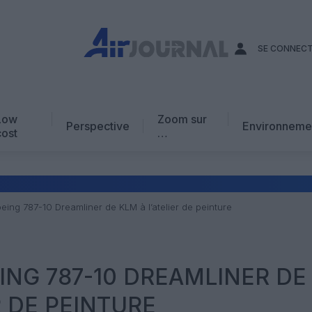
SE CONNEC
Low
Zoom sur
Perspective
Environneme
cost
…
Edito
En chiffres
Avis d’expert
eing 787-10 Dreamliner de KLM à l’atelier de peinture
AJ Académie
Vidéo
EING 787-10 DREAMLINER DE
R DE PEINTURE