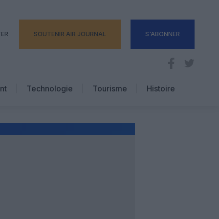
TER
SOUTENIR AIR JOURNAL
S'ABONNER
nt
Technologie
Tourisme
Histoire
Pratique
Hôtellerie
Voyages d’affaires