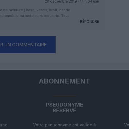
29 décembre 2019 - 14 h 04 min
ste peinture ( base, vernis, kraft, bande
automobile ou toute autre industrie. Tout
RÉPONDRE
ER UN COMMENTAIRE
ABONNEMENT
PSEUDONYME
RÉSERVÉ
'une
Votre pseudonyme est validé à
Vo