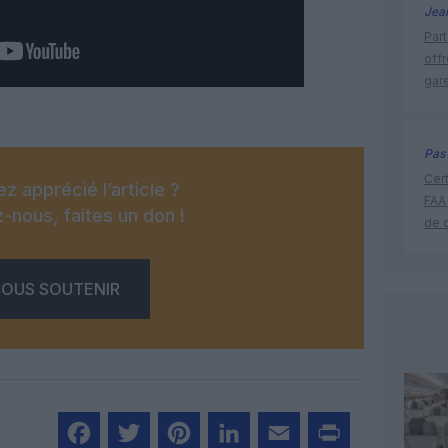
Jea
Part
off
gar
Pas 
Cert
z apprécié l’article ?
FAA
-nous, faites un don !
de 
OUS SOUTENIR