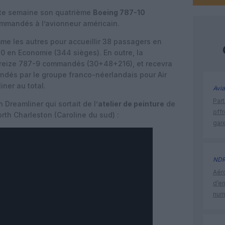
tte semaine son quatrième
Boeing 787-10
ommandés à l’avionneur américain.
me les autres pour accueillir 38 passagers en
70 en Economie (344 sièges). En outre, la
treize 787-9 commandés (30+48+216), et recevra
ndés par le groupe franco-néerlandais pour Air
iner au total.
Avia
Part
 Dreamliner qui sortait de l’
atelier de peinture
de
off
rth Charleston (Caroline du sud) :
gar
ND
Aéro
d’e
num