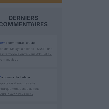
DERNIERS
COMMENTAIRES
tion
a commenté l'article :
enariat Malaysia Airlines – SNCF : une
re intermodale entre Paris-CDG et 27
es françaises
R
a commenté l'article :
ports du Maroc : la carte
mbarquement passe au tout
érique avec Pax Check