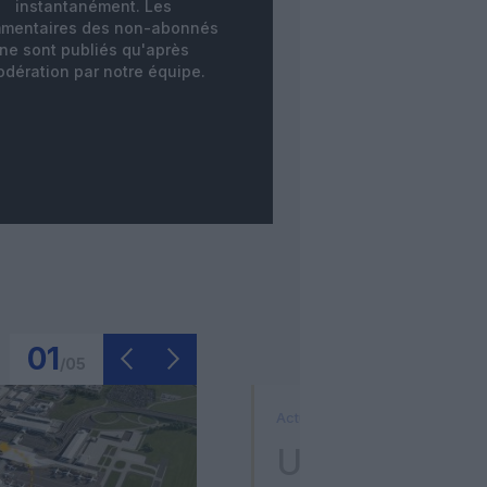
instantanément. Les
mentaires des non-abonnés
ne sont publiés qu'après
dération par notre équipe.
01
/
05
Actualité
Un pilote de