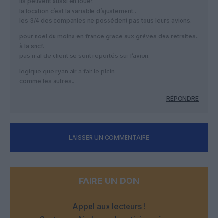
ils peuvent aussi en louer.
la location c’est la variable d’ajustement..
les 3/4 des companies ne possédent pas tous leurs avions.
pour noel du moins en france grace aux gréves des retraites..
à la sncf.
pas mal de client se sont reportés sur l’avion.
logique que ryan air a fait le plein
comme les autres..
RÉPONDRE
LAISSER UN COMMENTAIRE
FAIRE UN DON
Appel aux lecteurs !