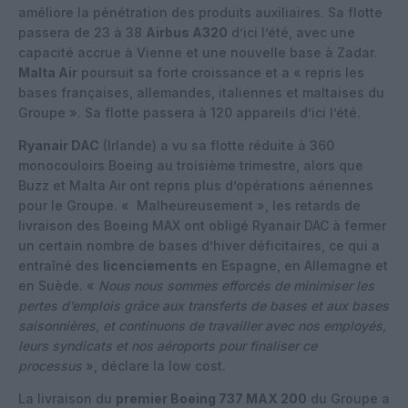
améliore la pénétration des produits auxiliaires. Sa flotte
passera de 23 à 38
Airbus A320
d’ici l’été, avec une
capacité accrue à Vienne et une nouvelle base à Zadar.
Malta Air
poursuit sa forte croissance et a « repris les
bases françaises, allemandes, italiennes et maltaises du
Groupe ». Sa flotte passera à 120 appareils d’ici l’été.
Ryanair DAC
(Irlande) a vu sa flotte réduite à 360
monocouloirs Boeing au troisième trimestre, alors que
Buzz et Malta Air ont repris plus d’opérations aériennes
pour le Groupe. « Malheureusement », les retards de
livraison des Boeing MAX ont obligé Ryanair DAC à fermer
un certain nombre de bases d’hiver déficitaires, ce qui a
entraîné des
licenciements
en Espagne, en Allemagne et
en Suède. «
Nous nous sommes efforcés de minimiser les
pertes d’emplois grâce aux transferts de bases et aux bases
saisonnières, et continuons de travailler avec nos employés,
leurs syndicats et nos aéroports pour finaliser ce
processus
», déclare la low cost.
La livraison du
premier Boeing 737 MAX 200
du Groupe a