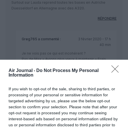
Surtout sur Lauda reprend toutes les bases en Autriche
Duesseldorf en Allemagne avec des A320.
RÉPONDRE
Greg765
a commenté :
3 février 2020 - 17 h
40 min
Je ne vois pas ce qui est incohérent ?
Pas de Max = Avions plus vieux à maintenir = Frais
d’exploitation accrus
Air Journal -
Do Not Process My Personal
Information
RÉPONDRE
If you wish to opt-out of the sale, sharing to third parties, or
processing of your personal or sensitive information for
Mais...
a commenté :
3 février 2020 - 21
targeted advertising by us, please use the below opt-out
h 06 min
section to confirm your selection. Please note that after your
Les avions plus vieux faut voir du côté de
opt-out request is processed you may continue seeing
Lauda et de ses A320… Sa dérange pas
interest-based ads based on personal information utilized by
Ryanair de prendre des vieux avions
us or personal information disclosed to third parties prior to
d’occasion sur ce coup