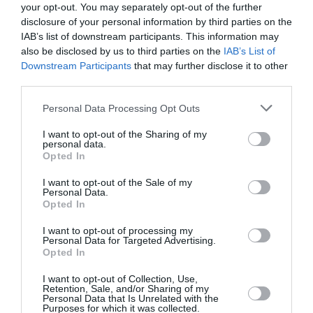
your opt-out. You may separately opt-out of the further
disclosure of your personal information by third parties on the
RÉPONDRE
IAB’s list of downstream participants. This information may
also be disclosed by us to third parties on the
IAB’s List of
Downstream Participants
that may further disclose it to other
third parties.
Bencello
a commenté :
3 février 2020 - 17 h 45
Personal Data Processing Opt Outs
min
I want to opt-out of the Sharing of my
Une fois que l’on sait que Ryanair clôture son exercice fiscal
personal data.
Opted In
en Mars, on comprend mieux que le 3ème trimestre recouvre
les vacances de Noël.
I want to opt-out of the Sale of my
Paradoxe: Ryanair se plaint des couts de maintenance des
Personal Data.
737 qui vieillissent et étoffe sa flotte d’A320, à priori
Opted In
d’occasion. D’où vont venir ces 15 A320 supplémentaires de
Lauda Air?
I want to opt-out of processing my
Personal Data for Targeted Advertising.
RÉPONDRE
Opted In
I want to opt-out of Collection, Use,
Retention, Sale, and/or Sharing of my
Personal Data that Is Unrelated with the
loloboyer66
a commenté :
3 février 2020 - 21 h 31
Purposes for which it was collected.