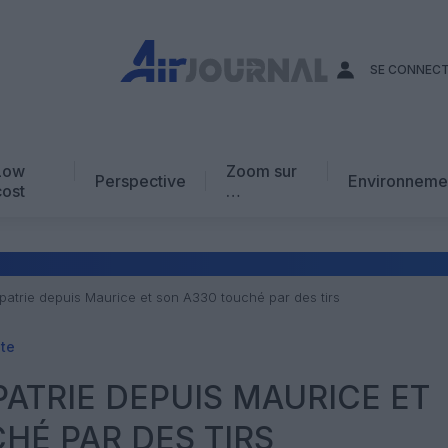
SE CONNEC
Low
Zoom sur
Perspective
Environneme
cost
…
Edito
En chiffres
Avis d’expert
apatrie depuis Maurice et son A330 touché par des tirs
AJ Académie
ite
Vidéo
PATRIE DEPUIS MAURICE ET
HÉ PAR DES TIRS