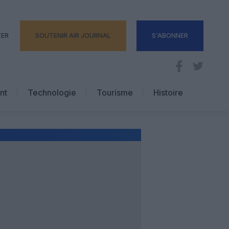
TER
SOUTENIR AIR JOURNAL
S'ABONNER
nt
Technologie
Tourisme
Histoire
Pratique
Hôtellerie
Voyages d’affaires