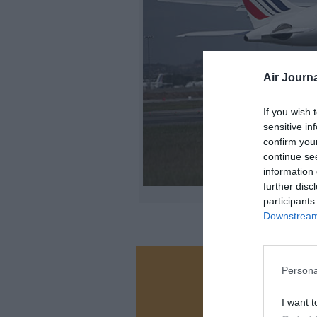
Air Journa
If you wish 
sensitive in
confirm you
continue se
information 
further disc
participants
Downstream 
Persona
Vous ave
Soutenez
I want t