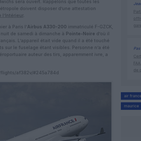
dwichs sera ouvert. Rappelons que toutes les
Jea
tropole doivent disposer d’une attestation
Part
 l’Intérieur
.
off
gar
er à Paris l’
Airbus A330-200
immatriculé F-GZCK,
 nuit de samedi à dimanche à
Pointe-Noire
d’où il
rançais. L’appareil était vide quand il a été touché
ts sur le fuselage étant visibles. Personne n’a été
Pas 
aéroportuaire auteur des tirs, apparemment ivre, a
Cert
FAA
de 
/flights/af382v/#245a784d
air franc
maurice