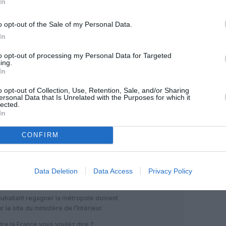
In
OUS SOUTENIR
o opt-out of the Sale of my Personal Data.
In
to opt-out of processing my Personal Data for Targeted
ing.
In
o opt-out of Collection, Use, Retention, Sale, and/or Sharing
ersonal Data that Is Unrelated with the Purposes for which it
lected.
In
Facebook
Twitter
Pinterest
LinkedIn
Email
Print
CONFIRM
MENTAIRE(S)
Data Deletion
Data Access
Privacy Policy
14 avril 2020 - 19 h 19 min
uhaitant regagner la métropole doivent
 le site du ministère de l’Intérieur.
re la France vous voulez dire ?