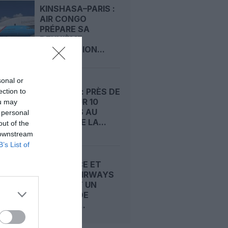
KINSHASA–PARIS :
AIR CONGO
PRÉPARE SA
DEUXIÈME
DESTINATION...
sonal or
ÉTÉ 2026 : PRÈS DE
ection to
4 VOLS SUR 10
ou may
RETARDÉS AU
 personal
DÉPART DE LA...
out of the
 downstream
B’s List of
AIR FRANCE ET
CYPRUS AIRWAYS
SCELLENT UN
ACCORD DE
PARTAGE...