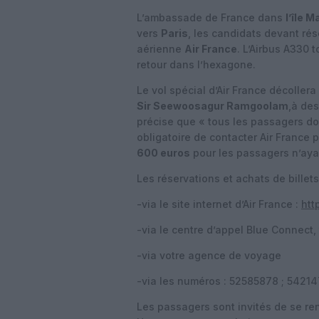
L’ambassade de France dans
l’île M
vers
Paris
, les candidats devant rés
aérienne
Air France
. L’Airbus A330 
retour dans l’hexagone.
Le vol spécial d’Air France décollera
Sir Seewoosagur Ramgoolam
,à de
précise que « tous les passagers doiv
obligatoire de contacter Air France p
600 euros
pour les passagers n’ayan
Les réservations et achats de billet
-via le site internet d’Air France :
htt
-via le centre d’appel Blue Connect,
-via votre agence de voyage
-via les numéros : 52585878 ; 5421
Les passagers sont invités de se rend