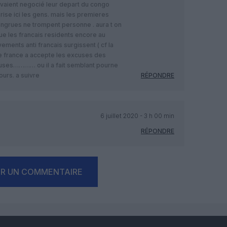
vaient negocié leur depart du congo
rorise ici les gens. mais les premieres
ongrues ne trompent personne . aura t on
 que les francais residents encore au
ments anti francais surgissent ( cf la
de france a accepte les excuses des
seuses………… ou il a fait semblant pourne
urs. a suivre
RÉPONDRE
6 juillet 2020 - 3 h 00 min
RÉPONDRE
ER UN COMMENTAIRE