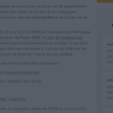
aurice
annonce pour jeudi un vol de rapatriement
erver leur siège sur le site de la compagnie
touché par des
tirs à Pointe Noire
au Congo est de
 le 16 avril 2020 à 19h55 de l’aéroport de
Port Louis-
stination de
Paris-CDG
. Le
site de l’ambassade
ent avoir une réservation et un billet. Il est donc
Avia
our réserver une place ». Le coût du billet est de
Part
t pas de billet Air France encore valable.
off
gar
s peuvent se faire dès maintenant :
ps://www.airfrance.mu/
ND
 tel : (00230) 402.49.00
Aéro
d’e
num
4756 ; 54972515
re à l’aéroport à partir de 13H00 le 16 avril 2020.