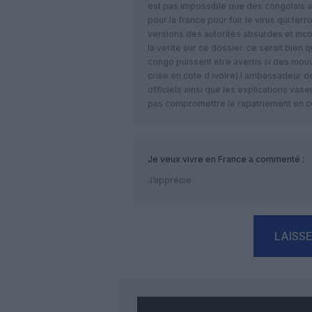
est pas impossible que des congolais a
pour la france pour fuir le virus qui ter
versions des autorites absurdes et inc
la verite sur ce dossier. ce serait bien
congo puissent etre avertis si des mouve
crise en cote d ivoire).l ambassadeur 
officiels ainsi que les explications va
pas compromettre le rapatriement en co
Je veux vivre en France
a commenté :
J’apprécie
LAISS