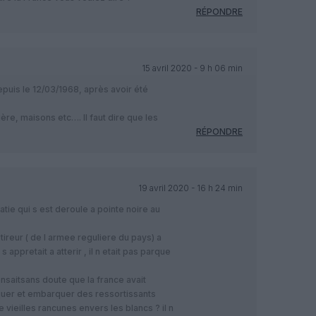
RÉPONDRE
15 avril 2020 - 9 h 06 min
puis le 12/03/1968, après avoir été
ière, maisons etc…. Il faut dire que les
RÉPONDRE
19 avril 2020 - 16 h 24 min
matie qui s est deroule a pointe noire au
 tireur ( de l armee reguliere du pays) a
s appretait a atterir , il n etait pas parque
nsaitsans doute que la france avait
uer et embarquer des ressortissants
e vieilles rancunes envers les blancs ? il n