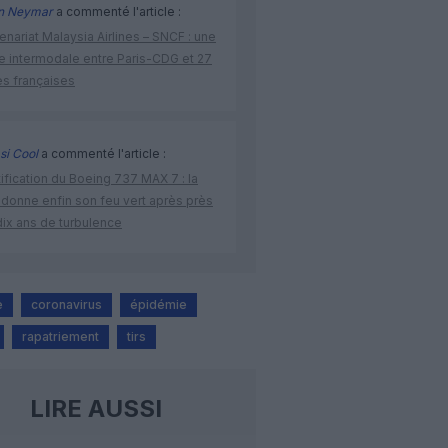
n Neymar
a commenté l'article :
enariat Malaysia Airlines – SNCF : une
re intermodale entre Paris-CDG et 27
es françaises
si Cool
a commenté l'article :
ification du Boeing 737 MAX 7 : la
 donne enfin son feu vert après près
dix ans de turbulence
e
coronavirus
épidémie
rapatriement
tirs
LIRE AUSSI