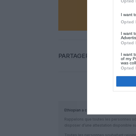
Opted 
N
I want t
Opted 
I want 
Advertis
Opted 
I want t
PARTAGER L'ARTICLE
of my P
was col
Opted 
COM
Ethiopian
a commenté :
Rappelons que toutes les personnes so
disposer d’une attestation disponible sur
Toutes les personnes souhaitant rejoind