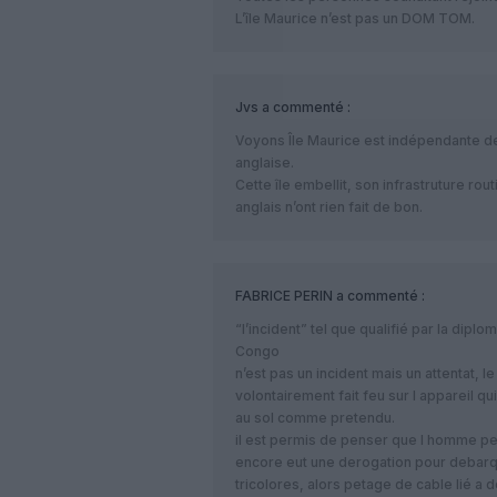
L’île Maurice n’est pas un DOM TOM.
Jvs
a commenté :
Voyons Île Maurice est indépendante de
anglaise.
Cette île embellit, son infrastruture rout
anglais n’ont rien fait de bon.
FABRICE PERIN
a commenté :
“l’incident” tel que qualifié par la diplo
Congo
n’est pas un incident mais un attentat, le
volontairement fait feu sur l appareil qui 
au sol comme pretendu.
il est permis de penser que l homme pe
encore eut une derogation pour debarq
tricolores, alors petage de cable lié a d