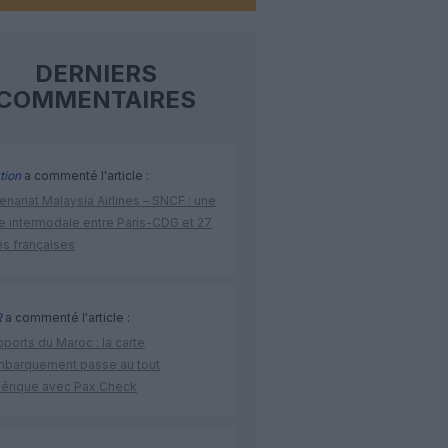
DERNIERS
COMMENTAIRES
tion
a commenté l'article :
enariat Malaysia Airlines – SNCF : une
re intermodale entre Paris-CDG et 27
es françaises
R
a commenté l'article :
ports du Maroc : la carte
mbarquement passe au tout
érique avec Pax Check