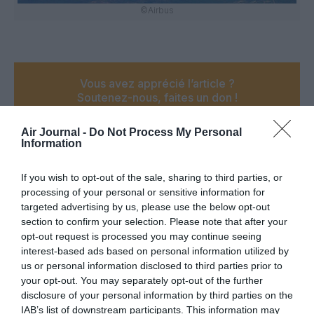
©Airbus
Vous avez apprécié l’article ?
Soutenez-nous, faites un don !
Air Journal -
Do Not Process My Personal
NOUS SOUTENIR
Information
If you wish to opt-out of the sale, sharing to third parties, or
processing of your personal or sensitive information for
targeted advertising by us, please use the below opt-out
section to confirm your selection. Please note that after your
PARTAGER L'ARTICLE
opt-out request is processed you may continue seeing
interest-based ads based on personal information utilized by
us or personal information disclosed to third parties prior to
your opt-out. You may separately opt-out of the further
Facebook
Twitter
Pinterest
LinkedIn
Email
Print
disclosure of your personal information by third parties on the
IAB’s list of downstream participants. This information may