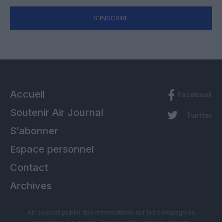
S'INSCRIRE
Accueil
Facebook
Soutenir Air Journal
Twitter
S’abonner
Espace personnel
Contact
Archives
Air Journal publie des informations sur les compagnies
aériennes, les avions, les nouvelles liaisons et toute