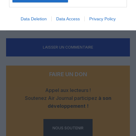
Singapour, de Taiwan et de la Corée). Un grand coup de
chapeau.
Data Deletion
Data Access
Privacy Policy
RÉPONDRE
LAISSER UN COMMENTAIRE
FAIRE UN DON
Appel aux lecteurs !
Soutenez Air Journal participez
à son
développement !
NOUS SOUTENIR