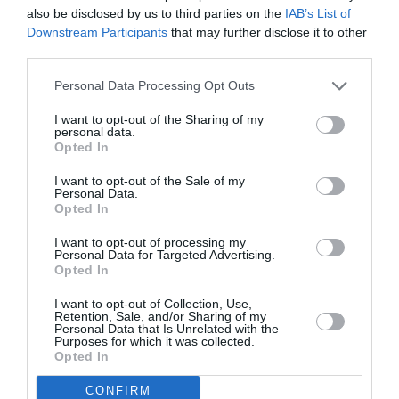
also be disclosed by us to third parties on the
IAB’s List of
Downstream Participants
that may further disclose it to other
COMMENTAIRE(S)
third parties.
Personal Data Processing Opt Outs
Fcb1962
a commenté :
7 mai 2020 - 12 h 20 min
I want to opt-out of the Sharing of my
Un germe n’est pas un virus…. quest-ce-que c’est que ces
personal data.
affirmations idiotes?
Opted In
RÉPONDRE
I want to opt-out of the Sale of my
Personal Data.
Opted In
I want to opt-out of processing my
Dakota
a commenté :
8 mai 2020 - 10 h 32 min
Personal Data for Targeted Advertising.
Opted In
Hong Kong a su gérer remarquablement tous les problèmes
liés à la pandémie en ayant des circonstances très
I want to opt-out of Collection, Use,
défavorables a priori : une densité très forte de population et
Retention, Sale, and/or Sharing of my
un flux continu d’arrivées de ressortissants chinois, y
Personal Data that Is Unrelated with the
Purposes for which it was collected.
compris, bien sûr, pendant les très nombreuses semaines où
Opted In
Pékin taisait la terrible réalité. Résultats exceptionnels grâce
au pragmatisme, à la réactivité et au sens de l’interêt général
CONFIRM
(comparables, toutes choses égales, avec ceux de