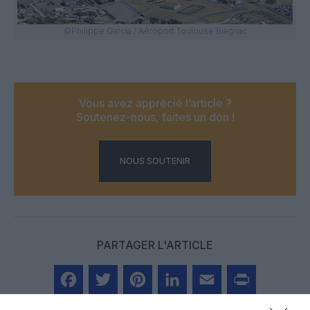
©Philippe Garcia / Aéroport Toulouse Blagnac
Vous avez apprécié l’article ?
Soutenez-nous, faites un don !
NOUS SOUTENIR
PARTAGER L'ARTICLE
Facebook
Twitter
Pinterest
LinkedIn
Email
Print