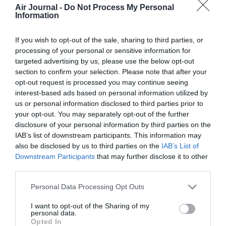
Air Journal -
Do Not Process My Personal
Information
If you wish to opt-out of the sale, sharing to third parties, or
COMMENTAIRE(S)
processing of your personal or sensitive information for
targeted advertising by us, please use the below opt-out
section to confirm your selection. Please note that after your
Filoustyle
a commenté :
22 juin 2020 - 15 h 34 min
opt-out request is processed you may continue seeing
Tiens Eiffage ne participe pas ? ?
interest-based ads based on personal information utilized by
us or personal information disclosed to third parties prior to
RÉPONDRE
your opt-out. You may separately opt-out of the further
disclosure of your personal information by third parties on the
IAB’s list of downstream participants. This information may
LAISSER UN COMMENTAIRE
also be disclosed by us to third parties on the
IAB’s List of
Downstream Participants
that may further disclose it to other
third parties.
Personal Data Processing Opt Outs
FAIRE UN DON
I want to opt-out of the Sharing of my
personal data.
Appel aux lecteurs !
Opted In