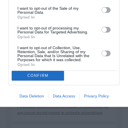
Soutenez Air Journal participez
à son
I want to opt-out of the Sale of my
développement !
Personal Data.
Opted In
I want to opt-out of processing my
NOUS SOUTENIR
Personal Data for Targeted Advertising.
Opted In
I want to opt-out of Collection, Use,
Retention, Sale, and/or Sharing of my
Personal Data that Is Unrelated with the
Purposes for which it was collected.
Opted In
CONFIRM
DERNIERS COMMENTAIRES
Data Deletion
Data Access
Privacy Policy
Manfou
a commenté l'article :
Pyramides, croisières et mer Rouge : l’Égypte mise sur
une saison record malgré le contexte géopolitique