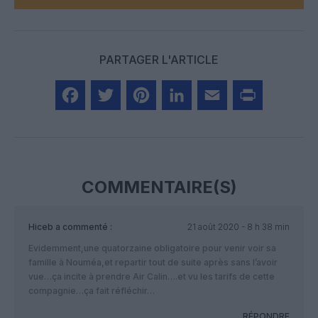
PARTAGER L'ARTICLE
Facebook
Twitter
Pinterest
LinkedIn
Email
Print
COMMENTAIRE(S)
Hiceb
a commenté :
21 août 2020 - 8 h 38 min
Evidemment,une quatorzaine obligatoire pour venir voir sa
famille à Nouméa,et repartir tout de suite après sans l’avoir
vue…ça incite à prendre Air Calin….et vu les tarifs de cette
compagnie…ça fait réfléchir…
RÉPONDRE