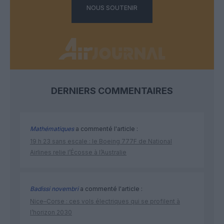
NOUS SOUTENIR
DERNIERS COMMENTAIRES
Mathématiques
a commenté l'article :
19 h 23 sans escale : le Boeing 777F de National
Airlines relie l’Écosse à l’Australie
Badissi novembri
a commenté l'article :
Nice–Corse : ces vols électriques qui se profilent à
l’horizon 2030