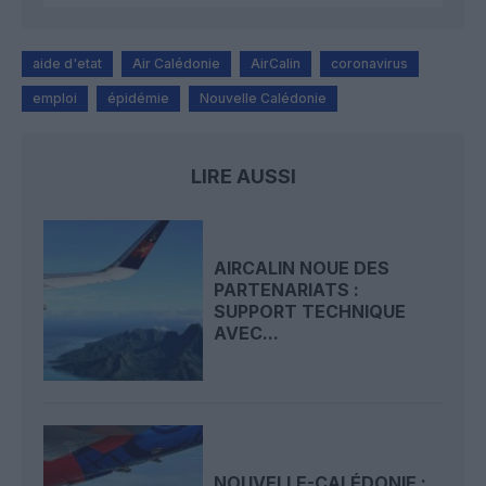
aide d'etat
Air Calédonie
AirCalin
coronavirus
emploi
épidémie
Nouvelle Calédonie
LIRE AUSSI
AIRCALIN NOUE DES
PARTENARIATS :
SUPPORT TECHNIQUE
AVEC...
NOUVELLE-CALÉDONIE :