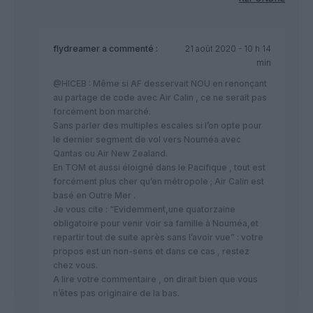
flydreamer
a commenté :
21 août 2020 - 10 h 14
min
@HICEB : Même si AF desservait NOU en renonçant
au partage de code avec Air Calin , ce ne serait pas
forcément bon marché.
Sans parler des multiples escales si l’on opte pour
le dernier segment de vol vers Nouméa avec
Qantas ou Air New Zealand.
En TOM et aussi éloigné dans le Pacifique , tout est
forcément plus cher qu’en métropole ; Air Calin est
basé en Outre Mer .
Je vous cite : “Evidemment,une quatorzaine
obligatoire pour venir voir sa famille à Nouméa,et
repartir tout de suite après sans l’avoir vue” : votre
propos est un non-sens et dans ce cas , restez
chez vous.
A lire votre commentaire , on dirait bien que vous
n’êtes pas originaire de la bas.