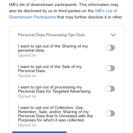
IAB’s list of downstream participants. This information may
après l’avoir vue” je rejoins les
also be disclosed by us to third parties on the
IAB’s List of
propos de “FLYDREAMER” LE
Downstream Participants
that may further disclose it to other
CORONAVIRUS CA VOUS
third parties.
PARLE???…Restez chez vous ça
vaut mieux
Personal Data Processing Opt Outs
RÉPONDRE
I want to opt-out of the Sharing of my
personal data.
Opted In
I want to opt-out of the Sale of my
Personal Data.
Opted In
Cagou
a commenté :
21 août 2020 - 11 h 49 min
I want to opt-out of processing my
Précision importante qui n’est pas dite dans l’article : seuls
Personal Data for Targeted Advertising.
Opted In
sont autorisées à se déplacer les personnes ayant des
motifs TRÈS impérieux. Ce n’est donc pas le commun des
I want to opt-out of Collection, Use,
mortels qui va passer ses vacances en NC, d’autant que les
Retention, Sale, and/or Sharing of my
rares vols spéciaux/de rapatriement sont pleins jusqu’en
Personal Data that Is Unrelated with the
Purposes for which it was collected.
décembre (voir articles LNC / NC1ere).
Opted In
Certains calédoniens sont coincés en Métropole depuis mars
et toujours en attente d’un retour donc je ne pense pas que la