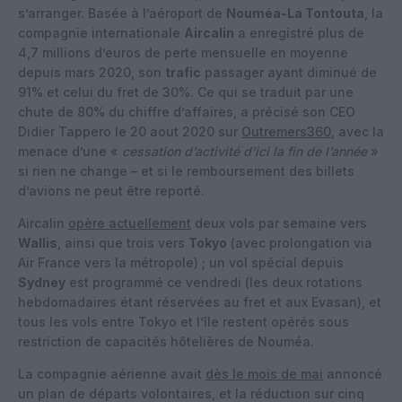
s’arranger. Basée à l’aéroport de
Nouméa-La Tontouta
, la
compagnie internationale
Aircalin
a enregistré plus de
4,7 millions d’euros de perte mensuelle en moyenne
depuis mars 2020, son
trafic
passager ayant diminué de
91% et celui du fret de 30%. Ce qui se traduit par une
chute de 80% du chiffre d’affaires, a précisé son CEO
Didier Tappero le 20 aout 2020 sur
Outremers360
, avec la
menace d’une «
cessation d’activité d’ici la fin de l’année
»
si rien ne change – et si le remboursement des billets
d’avions ne peut être reporté.
Aircalin
opère actuellement
deux vols par semaine vers
Wallis
, ainsi que trois vers
Tokyo
(avec prolongation via
Air France vers la métropole) ; un vol spécial depuis
Sydney
est programmé ce vendredi (les deux rotations
hebdomadaires étant réservées au fret et aux Evasan), et
tous les vols entre Tokyo et l’île restent opérés sous
restriction de capacités hôtelières de Nouméa.
La compagnie aérienne avait
dès le mois de mai
annoncé
un plan de départs volontaires, et la réduction sur cinq