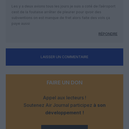
Les y a deux avions tous les jours je suis a coté de l’aéroport
cest de la foutaise arrêter de pleurer pour qvoir des
subventions on est manque de fret alors faite des vols ça
paye aussi
RÉPONDRE
LAISSER UN COMMENTAIRE
FAIRE UN DON
Appel aux lecteurs !
Soutenez Air Journal participez
à son
développement !