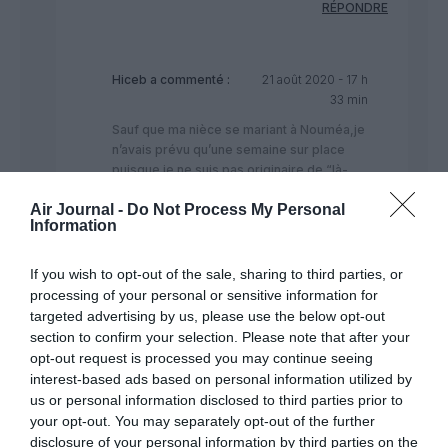
RÉPONDRE
Hiceb
a commenté :
21 août 2020 - 17 h
33 min
Sauf que ma nièce se mariant à Nouméa,je
n’avais prévu qu’une semaine sur place
puisque je ne suis pas originaire de “là-
bas”…et en passant par Auckland,c’est
Air Journal -
Do Not Process My Personal
moins cher…!!!Sauf que la NZ est fermée
Information
encore plus!!
RÉPONDRE
If you wish to opt-out of the sale, sharing to third parties, or
processing of your personal or sensitive information for
targeted advertising by us, please use the below opt-out
section to confirm your selection. Please note that after your
Free Spirit
a
22 août 2020 -
opt-out request is processed you may continue seeing
commenté :
14 h 06 min
interest-based ads based on personal information utilized by
@HICEB je vous cite aussi
us or personal information disclosed to third parties prior to
“Evidemment,une quatorzaine
your opt-out. You may separately opt-out of the further
obligatoire pour venir voir sa
disclosure of your personal information by third parties on the
famille,et repartir tout de suite