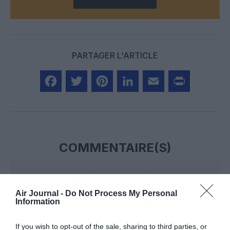
PARTAGER L'ARTICLE
Facebook
Twitter
Pinterest
LinkedIn
Email
Print
COMMENTAIRE(S)
flydreamer
a commenté :
29 août 2020 - 11 h 47 min
CSA en bien mauvaise posture depuis une décennie, n’est
Air Journal -
Do Not Process My Personal
Information
plus que l’ombre d’elle même.
RÉPONDRE
If you wish to opt-out of the sale, sharing to third parties, or