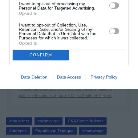
I want to opt-out of processing my
Personal Data for Targeted Advertising.
Opted In
DERNIERS COMMENTAIRES
I want to opt-out of Collection, Use,
Retention, Sale, and/or Sharing of my
Personal Data that Is Unrelated with the
Bruno C
a commenté l'article :
Purposes for which it was collected.
Opted In
Incivilités à Bangkok : 22 passagers chinois refusés à
bord après une course-poursuite, l’incident devient
CONFIRM
diplomatique
Data Deletion
Data Access
Privacy Policy
François Marty
a commenté l'article :
Fiabilité du COMAC C919 : des anomalies signalées
dans un document attribué à China Southern Airlines
aide d'etat
coronavirus
CSA Czech Airlines
épidémie
République Tchèque
smartwings