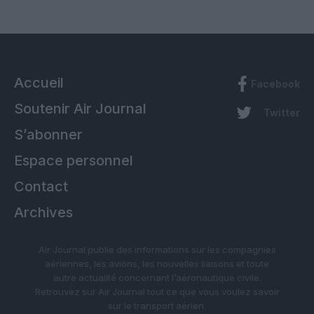
Accueil
Facebook
Soutenir Air Journal
Twitter
S’abonner
Espace personnel
Contact
Archives
Air Journal publie des informations sur les compagnies
aériennes, les avions, les nouvelles liaisons et toute
autre actualité concernant l’aéronautique civile.
Retrouvez sur Air Journal tout ce que vous voulez savoir
sur le transport aérien.