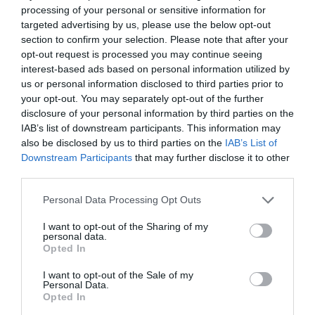
processing of your personal or sensitive information for
targeted advertising by us, please use the below opt-out
section to confirm your selection. Please note that after your
LAISSER UN COMMENTAIRE
opt-out request is processed you may continue seeing
interest-based ads based on personal information utilized by
us or personal information disclosed to third parties prior to
your opt-out. You may separately opt-out of the further
FAIRE UN DON
disclosure of your personal information by third parties on the
IAB’s list of downstream participants. This information may
Appel aux lecteurs !
also be disclosed by us to third parties on the
IAB’s List of
Downstream Participants
that may further disclose it to other
Soutenez Air Journal participez
à son
third parties.
développement !
Personal Data Processing Opt Outs
I want to opt-out of the Sharing of my
NOUS SOUTENIR
personal data.
Opted In
I want to opt-out of the Sale of my
Personal Data.
Opted In