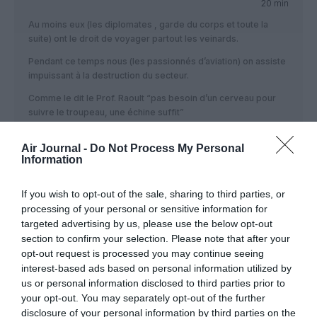
20 min
Au moins eux (les diplomates , garde du corps et toute la
suite) ont le droit de voyager partout les veinards.
Pendant ce temps nous (les passionnés d’aviation) on assiste
impuissant à la destruction du secteur.
Comme le dit le Prof. Raoult “pas besoin d’un cerveau pour
suivre le troupeau, une échine suffit”
RÉPONDRE
Air Journal -
Do Not Process My Personal
Information
If you wish to opt-out of the sale, sharing to third parties, or
LAISSER UN COMMENTAIRE
processing of your personal or sensitive information for
targeted advertising by us, please use the below opt-out
section to confirm your selection. Please note that after your
opt-out request is processed you may continue seeing
FAIRE UN DON
interest-based ads based on personal information utilized by
us or personal information disclosed to third parties prior to
Appel aux lecteurs !
your opt-out. You may separately opt-out of the further
Soutenez Air Journal participez
à son
disclosure of your personal information by third parties on the