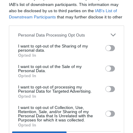
IAB’s list of downstream participants. This information may
développement !
also be disclosed by us to third parties on the
IAB’s List of
Downstream Participants
that may further disclose it to other
third parties.
NOUS SOUTENIR
Personal Data Processing Opt Outs
I want to opt-out of the Sharing of my
personal data.
Opted In
I want to opt-out of the Sale of my
Personal Data.
Opted In
DERNIERS COMMENTAIRES
I want to opt-out of processing my
Personal Data for Targeted Advertising.
Opted In
Aviation
a commenté l'article :
Pointe‑à‑Pitre – Panama City : Air France ouvre un pont
I want to opt-out of Collection, Use,
Retention, Sale, and/or Sharing of my
aérien vers l’Amérique latine
Personal Data that Is Unrelated with the
Purposes for which it was collected.
Opted In