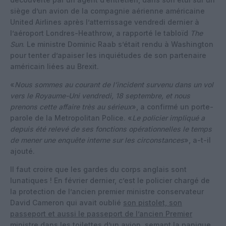
siège d’un avion de la compagnie aérienne américaine
United Airlines après l’atterrissage vendredi dernier à
l’aéroport Londres-Heathrow, a rapporté le tabloïd
The
Sun
. Le ministre Dominic Raab s’était rendu à Washington
pour tenter d’apaiser les inquiétudes de son partenaire
américain liées au Brexit.
«
Nous sommes au courant de l’incident survenu dans un vol
vers le Royaume-Uni vendredi, 18 septembre, et nous
prenons cette affaire très au sérieux
», a confirmé un porte-
parole de la Metropolitan Police. «
Le policier impliqué a
depuis été relevé de ses fonctions opérationnelles le temps
de mener une enquête interne sur les circonstances
», a-t-il
ajouté.
Il faut croire que les gardes du corps anglais sont
lunatiques ! En février dernier, c’est le policier chargé de
la protection de l’ancien premier ministre conservateur
David Cameron qui avait oublié
son pistolet, son
passeport et aussi le passeport de l’ancien Premier
ministre
dans les toilettes d’un avion, semant la panique.