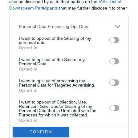
also be disclosed by us to third parties on the
IAB’s List of
revenus outranciers, qu’attendent les autres pour ouvrir des
Downstream Participants
that may further disclose it to other
lignes ?? La section commentaires d’AJ est décidément un
third parties.
repaire de vieux grigous
Personal Data Processing Opt Outs
RÉPONDRE
I want to opt-out of the Sharing of my
personal data.
Opted In
LAISSER UN COMMENTAIRE
I want to opt-out of the Sale of my
Personal Data.
Opted In
FAIRE UN DON
I want to opt-out of processing my
Personal Data for Targeted Advertising.
Opted In
Appel aux lecteurs !
I want to opt-out of Collection, Use,
Soutenez Air Journal participez
à son
Retention, Sale, and/or Sharing of my
Personal Data that Is Unrelated with the
développement !
Purposes for which it was collected.
Opted In
CONFIRM
NOUS SOUTENIR