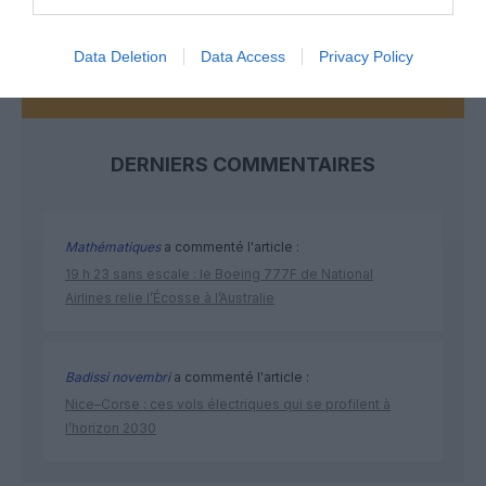
Data Deletion
Data Access
Privacy Policy
DERNIERS COMMENTAIRES
Mathématiques
a commenté l'article :
19 h 23 sans escale : le Boeing 777F de National
Airlines relie l’Écosse à l’Australie
Badissi novembri
a commenté l'article :
Nice–Corse : ces vols électriques qui se profilent à
l’horizon 2030