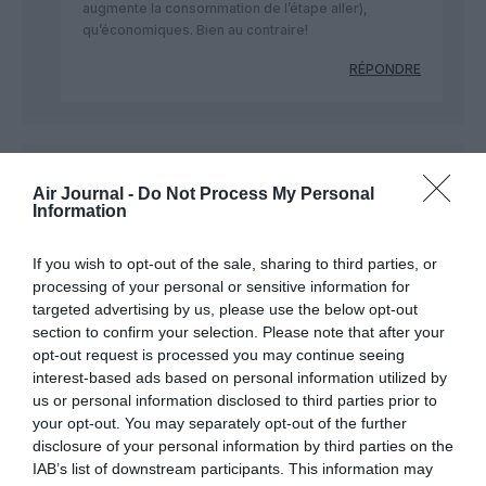
augmente la consommation de l’étape aller),
qu’économiques. Bien au contraire!
RÉPONDRE
Nor
a commenté :
9 octobre 2020 - 14 h 46
Air Journal -
Do Not Process My Personal
min
Information
oui exactement c’est la vache à lait
l’argent n’ a pas d’odeur…
If you wish to opt-out of the sale, sharing to third parties, or
business is business…
processing of your personal or sensitive information for
targeted advertising by us, please use the below opt-out
RÉPONDRE
section to confirm your selection. Please note that after your
opt-out request is processed you may continue seeing
interest-based ads based on personal information utilized by
us or personal information disclosed to third parties prior to
LB
a commenté :
13 octobre 2020 - 12 h 34
your opt-out. You may separately opt-out of the further
min
disclosure of your personal information by third parties on the
l’Afrique est moins la vache à lait d’af qu’auparavant, mais quoi
IAB’s list of downstream participants. This information may
qu’il en soit il est où le pb ? Si l’Afrique est une telle source de