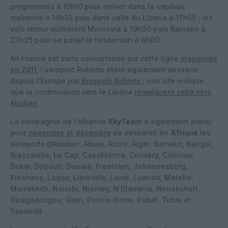
programmés à 10h10 pour arriver dans la capitale
malienne à 14h55 puis dans celle du Liberia à 17h55 ; les
vols retour quitteront Monrovia à 19h30 puis Bamako à
23h25 pour se poser le lendemain à 6h00.
Air France est sans concurrence sur cette ligne
inaugurée
en 2011
, l’aéroport Roberts étant également desservi
depuis l’Europe par
Brussels Airlines
; son site indique
que la continuation vers le Liberia
remplacera celle vers
Abidjan
.
La compagnie de l’alliance
SkyTeam
a également prévu
pour
novembre et décembre
de desservir en
Afrique
les
aéroports d’Abidjan, Abuja, Accra, Alger, Bamako, Bangui,
Brazzaville, Le Cap, Casablanca, Conakry, Cotonou,
Dakar, Djibouti, Douala, Freetown, Johannesburg,
Kinshasa, Lagos, Libreville, Lomé, Luanda, Malabo,
Marrakech, Nairobi, Niamey, N’Djamena, Nouakchott,
Ouagadougou, Oran, Pointe-Noire, Rabat, Tunis et
Yaoundé