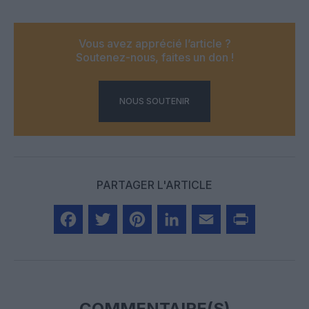
Vous avez apprécié l’article ?
Soutenez-nous, faites un don !
NOUS SOUTENIR
PARTAGER L'ARTICLE
Facebook
Twitter
Pinterest
LinkedIn
Email
Print
COMMENTAIRE(S)