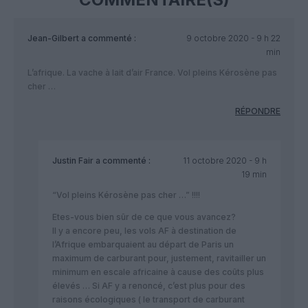
Jean-Gilbert
a commenté :
9 octobre 2020 - 9 h 22
min
L’afrique. La vache à lait d’air France. Vol pleins Kérosène pas
cher …
RÉPONDRE
Justin Fair
a commenté :
11 octobre 2020 - 9 h
19 min
“Vol pleins Kérosène pas cher …” !!!!
Etes-vous bien sûr de ce que vous avancez?
Il y a encore peu, les vols AF à destination de
l’Afrique embarquaient au départ de Paris un
maximum de carburant pour, justement, ravitailler un
minimum en escale africaine à cause des coûts plus
élevés … Si AF y a renoncé, c’est plus pour des
raisons écologiques ( le transport de carburant