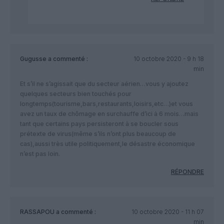
Gugusse
a commenté :
10 octobre 2020 - 9 h 18
min
Et s’il ne s’agissait que du secteur aérien…vous y ajoutez
quelques secteurs bien touchés pour
longtemps(tourisme,bars,restaurants,loisirs,etc…)et vous
avez un taux de chômage en surchauffe d’ici à 6 mois…mais
tant que certains pays persisteront à se boucler sous
prétexte de virus(même s’ils n’ont plus beaucoup de
cas),aussi très utile politiquement,le désastre économique
n’est pas loin.
RÉPONDRE
RASSAPOU
a commenté :
10 octobre 2020 - 11 h 07
min