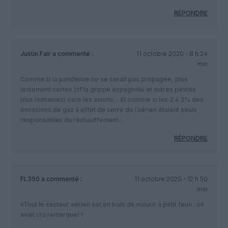
RÉPONDRE
Justin Fair
a commenté :
11 octobre 2020 - 8 h 24
min
Comme si la pandémie ne se serait pas propagée, plus
lentement certes (cf la grippe espagnole et autres pestes
plus lointaines) sans les avions… Et comme si les 2 à 3% des
émissions de gaz à effet de serre de l’aérien étaient seuls
responsables du réchauffement…
RÉPONDRE
FL350
a commenté :
11 octobre 2020 - 12 h 50
min
«Tout le secteur aérien est en train de mourir à petit feu» : on
avait cru remarquer !