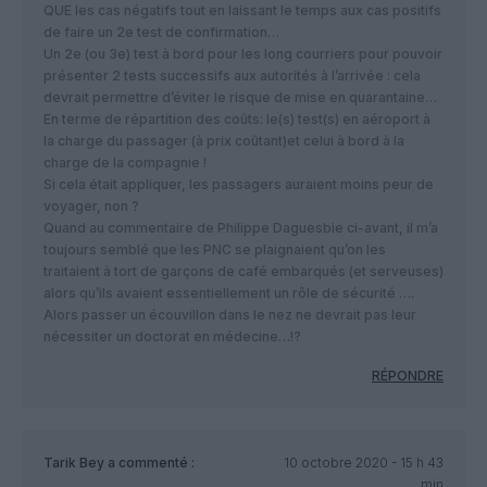
QUE les cas négatifs tout en laissant le temps aux cas positifs
de faire un 2e test de confirmation…
Un 2e (ou 3e) test à bord pour les long courriers pour pouvoir
présenter 2 tests successifs aux autorités à l’arrivée : cela
devrait permettre d’éviter le risque de mise en quarantaine…
En terme de répartition des coûts: le(s) test(s) en aéroport à
la charge du passager (à prix coûtant)et celui à bord à la
charge de la compagnie !
Si cela était appliquer, les passagers auraient moins peur de
voyager, non ?
Quand au commentaire de Philippe Daguesbie ci-avant, il m’a
toujours semblé que les PNC se plaignaient qu’on les
traitaient à tort de garçons de café embarqués (et serveuses)
alors qu’ils avaient essentiellement un rôle de sécurité ….
Alors passer un écouvillon dans le nez ne devrait pas leur
nécessiter un doctorat en médecine…!?
RÉPONDRE
Tarik Bey
a commenté :
10 octobre 2020 - 15 h 43
min