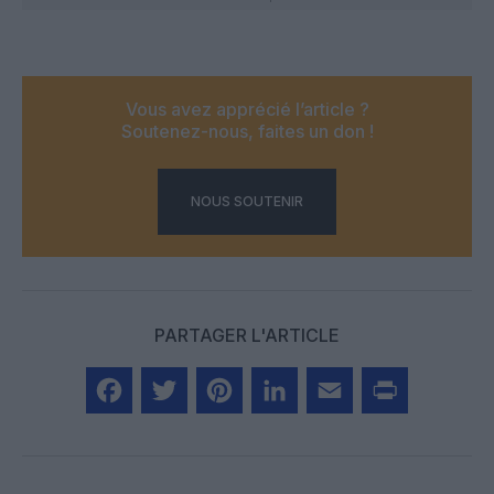
Vous avez apprécié l’article ?
Soutenez-nous, faites un don !
NOUS SOUTENIR
PARTAGER L'ARTICLE
Facebook
Twitter
Pinterest
LinkedIn
Email
Print