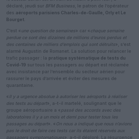
déclaré, jeudi sur
BFM Business
, le patron de l’opérateur
des
aéroports parisiens Charles-de-Gaulle, Orly et Le
Bourget
.
C’est «
une question de semaines
» car «
chaque semaine
perdue ce sont des dizaines de millions d’euros perdus et
des centaines de milliers d’emplois qui sont détruits
», s’est
alarmé Augustin de Romanet. La solution pour relancer le
trafic passager : la
pratique systématique de tests du
Covid-19
sur tous les passagers au départ est réclamée
avec insistance par l’ensemble du secteur aérien pour
rassurer le pays d’arrivée et éviter des mesures de
quarantaine.
«
Il y a urgence absolue à autoriser les aéroports à réaliser
des tests au départ
», a-t-il martelé, soulignant que le
groupe aéroportuaire a «
passé des accords avec des
laboratoires il y a un mois et demi pour tester tous les
passages au départ
». «
On nous a indiqué que nous n’avions
pas le droit de faire ces tests car ils étaient réservés aux
passagers symptomatiques
», a-t-il déploré. La résurgence