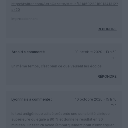
https://twitter.com/AeroGazette/status/1314502231891341312?
s=20
Impressionnant.
RÉPONDRE
Arnold
a commenté :
10 octobre 2020 - 13 h 53
min
En même temps, c’est bien ce que veulent les écolos.
RÉPONDRE
Lyonnnais
a commenté :
10 octobre 2020 - 15 h 10
min
le test antigénique utilisé présente une sensibilité clinique
supérieure ou égale à 80 % et donne le résultat en 30
minutes : un test 2h avant l’embarquement pour n’embarquer