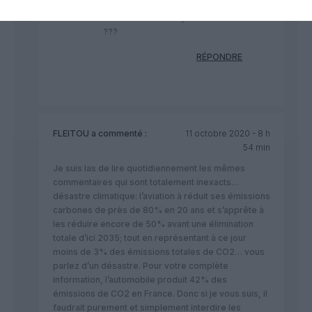
@ Rame : …plus que les rames
TGV tant soutenus par les écolos
???
RÉPONDRE
FLEITOU
a commenté :
11 octobre 2020 - 8 h
54 min
Je suis las de lire quotidiennement les mêmes
commentaires qui sont totalement inexacts…
désastre climatique: l’aviation à réduit ses émissions
carbones de près de 80% en 20 ans et s’apprête à
les réduire encore de 50% avant une élimination
totale d’ici 2035; tout en représentant à ce jour
moins de 3% des émissions totales de CO2… vous
parlez d’un désastre. Pour votre complète
information, l’automobile produit 42% des
émissions de CO2 en France. Donc si je vous suis, il
faudrait purement et simplement interdire les