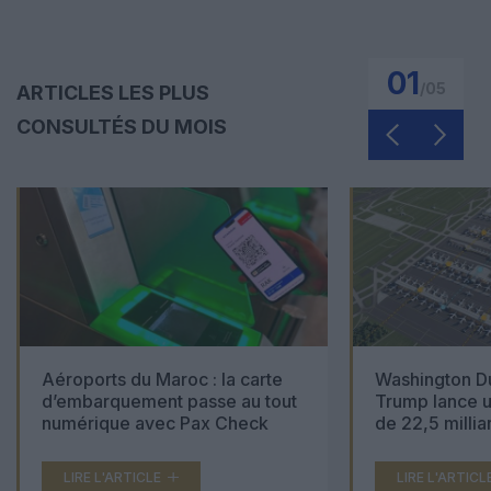
01
/
05
ARTICLES LES PLUS
CONSULTÉS DU MOIS
Aéroports du Maroc : la carte
Washington Du
d’embarquement passe au tout
Trump lance u
numérique avec Pax Check
de 22,5 millia
LIRE L'ARTICLE
LIRE L'ARTICL