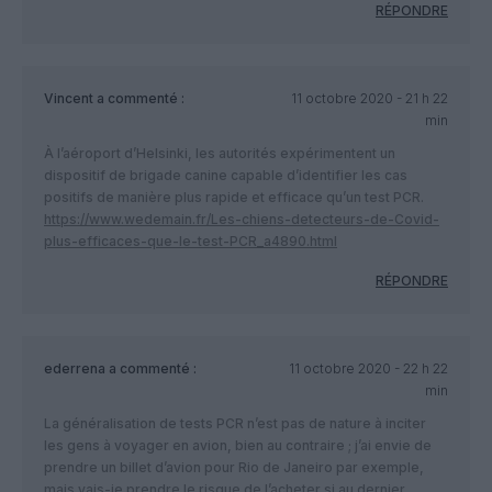
RÉPONDRE
Vincent
a commenté :
11 octobre 2020 - 21 h 22
min
À l’aéroport d’Helsinki, les autorités expérimentent un
dispositif de brigade canine capable d’identifier les cas
positifs de manière plus rapide et efficace qu’un test PCR.
https://www.wedemain.fr/Les-chiens-detecteurs-de-Covid-
plus-efficaces-que-le-test-PCR_a4890.html
RÉPONDRE
ederrena
a commenté :
11 octobre 2020 - 22 h 22
min
La généralisation de tests PCR n’est pas de nature à inciter
les gens à voyager en avion, bien au contraire ; j’ai envie de
prendre un billet d’avion pour Rio de Janeiro par exemple,
mais vais-je prendre le risque de l’acheter si au dernier