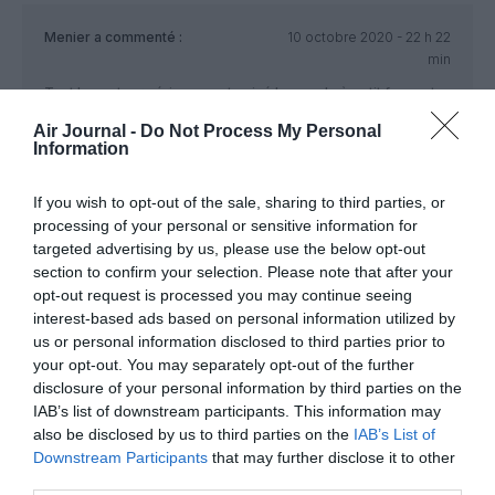
Menier
a commenté :
10 octobre 2020 - 22 h 22
min
Tout le secteur aérien a contaminé le monde à petit feu… et
propvoqué un désastre climatique, ne n’oublions pas.
Air Journal -
Do Not Process My Personal
Information
RÉPONDRE
If you wish to opt-out of the sale, sharing to third parties, or
processing of your personal or sensitive information for
Blaireau
a commenté :
10 octobre 2020 - 23
targeted advertising by us, please use the below opt-out
h 29 min
section to confirm your selection. Please note that after your
Je vous laisse méditer sur cet article de LCI
opt-out request is processed you may continue seeing
« Il est par ailleurs exact de souligner que la centrale
interest-based ads based on personal information utilized by
la plus émettrice d’Allemagne (Neurath), émet à elle
us or personal information disclosed to third parties prior to
seule avec ses sept unités de production davantage
your opt-out. You may separately opt-out of the further
que l’aérien français, soit 32,2 millions de tonnes »
disclosure of your personal information by third parties on the
IAB’s list of downstream participants. This information may
Source
https://www.lci.fr/planete/une-seule-
also be disclosed by us to third parties on the
IAB’s List of
centrale-a-charbon-allemande-emet-elle-
Downstream Participants
that may further disclose it to other
vraiment-plus-de-co2-que-tous-l-aerien-francais-
interieur-et-international-reunis-2166543.html
third parties.