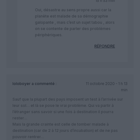
15 h 53 min
Oui, désastre au sens propre aussi car la
planète est malade de sa démographie
galopante , mais c’est un sujet tabou , alors
on se contente de parler des problèmes
périphériques.
RÉPONDRE
loloboyer
a commenté :
11 octobre 2020 - 1 h 13
min
Sauf que la plupart des pays imposent un test à l’arrivée sur
leur sol… et là se pose le vrai problème. Qui va partir à
l’étranger sans savoir si une fois à destination il pourra
rester…
Mais la grande crainte est celle de tomber malade à
destination (car de 2 à 12 jours d’incubation) et de ne pas
pouvoir rentrer…