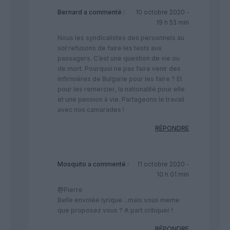
Bernard
a commenté :
10 octobre 2020 -
19 h 53 min
Nous les syndicalistes des personnels au
sol refusons de faire les tests aux
passagers. C’est une question de vie ou
de mort. Pourquoi ne pas faire venir des
infirmières de Bulgarie pour les faire ? Et
pour les remercier, la nationalité pour elle
et une pension à vie. Partageons le travail
avec nos camarades !
RÉPONDRE
Mosquito
a commenté :
11 octobre 2020 -
10 h 01 min
@Pierre
Belle envolée lyrique…mais vous meme
que proposez vous ? A part critiquer !
RÉPONDRE