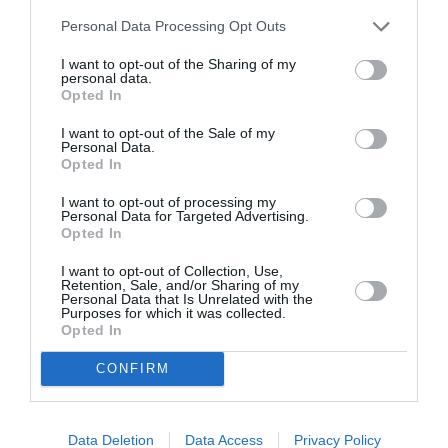
En bref, il va falloir arrêter de casser les couilles au
Personal Data Processing Opt Outs
transport aérien, occuper vous de ceux qui polluent
10x plus avant de venir faire la leçon !
I want to opt-out of the Sharing of my
personal data.
RÉPONDRE
Opted In
I want to opt-out of the Sale of my
Personal Data.
Opted In
Rame
a commenté :
11 octobre 2020 -
11 h 29 min
I want to opt-out of processing my
Personal Data for Targeted Advertising.
@Blaireau : Ne pas oublier que le transport
Opted In
aérien est lui aussi très vorace en
électricité, pas l’avion en lui-même mais
I want to opt-out of Collection, Use,
toute la structure autour qui l’accompagne.
Retention, Sale, and/or Sharing of my
Personal Data that Is Unrelated with the
RÉPONDRE
Purposes for which it was collected.
Opted In
CONFIRM
lyonnnais
a
11 octobre
commenté :
2020 - 15 h 59
min
Data Deletion
Data Access
Privacy Policy