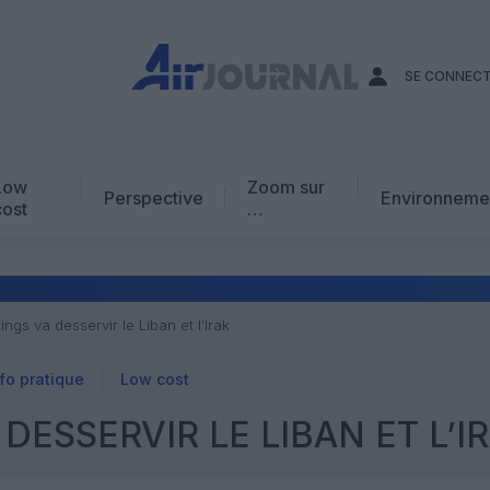
SE CONNEC
Low
Zoom sur
Perspective
Environneme
cost
…
Edito
En chiffres
Avis d’expert
ngs va desservir le Liban et l’Irak
AJ Académie
fo pratique
Low cost
Vidéo
ESSERVIR LE LIBAN ET L’I