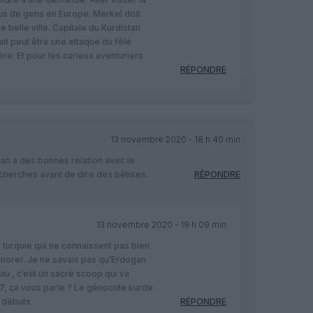
lus de gens en Europe. Merkel doit
e belle ville. Capitale du Kurdistan
ait peut être une attaque du fêlé
ère. Et pour les curieux aventuriers
RÉPONDRE
13 novembre 2020 - 18 h 40 min
gan a des bonnes relation avec le
recherches avant de dire des bêtises.
RÉPONDRE
13 novembre 2020 - 19 h 09 min
la turquie qui ne connaissent pas bien
’ignorer. Je ne savais pas qu’Erdogan
au , c’est un sacré scoop qui va
97, ça vous parle ? Le génocide kurde
s débuts
RÉPONDRE