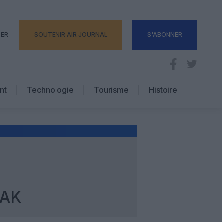
TER
SOUTENIR AIR JOURNAL
S'ABONNER
nt
Technologie
Tourisme
Histoire
Pratique
Hôtellerie
Voyages d’affaires
RAK