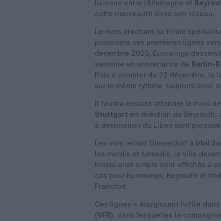
liaisons entre l’Allemagne et
Beyrou
autre nouveauté dans son réseau.
Le mois prochain, la filiale spécial
proposera ses premières lignes vers l
décembre 2020, Eurowings desservir
semaine en provenance de
Berlin-
Puis à compter du 22 décembre, la l
sur le même rythme, toujours avec d
Il faudra ensuite attendre le mois d
Stuttgart
en direction de Beyrouth, 
à destination du Liban sont proposés
Les vols reliant Düsseldorf à
Irbil
dan
les mardis et samedis, la ville deve
billets aller simple sont affichés à 
cas pour Eurowings, Beyrouth et Irbi
Francfort.
Ces lignes « élargissent l’offre dans
(
VFR
), dans lesquelles la compagni