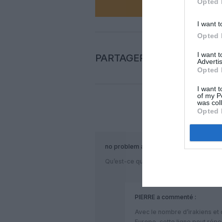
Opted 
I want t
Opted 
I want 
PARTAGER L'ARTICLE
Advertis
Opted 
I want t
of my P
was col
Opted 
COM
no problem
a commenté :
Qu’est-ce qu’on va aller f….. à Irbil?
PIERRE
a commenté :
Avec le nombre d’irakiens et 
Europe, cette ligne peut répo