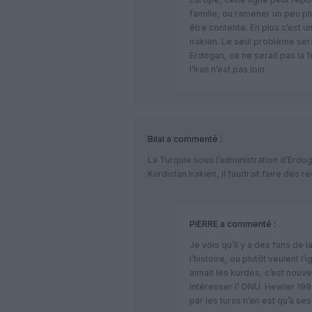
famille, ou ramener un peu p
être contente. En plus c’est un
irakien. Le seul problème ser
Erdogan, ce ne serait pas la 1
l’Iran n’est pas loin
Bilal
a commenté :
La Turquie sous l’administration d’Erdo
Kurdistan Irakien, il faudrait faire des 
PIERRE
a commenté :
Je vois qu’il y a des fans de 
l’histoire, ou plutôt veulent l
aimait les kurdes, c’est nouve
intéresser l’ ONU. Hewler 19
par les turcs n’en est qu’à se