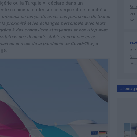
Algérie ou la Turquie », déclare dans un
Boei
ente comme « leader sur ce segment de marché ».
pre
t précieux en temps de crise. Les personnes de toutes
pour
t la proximité et les échanges personnels avec leurs
grâce à des connexions attrayantes et non-stop avec
onstatons une demande stable et continue en ce
coli
maines et mois de la pandémie de Covid-19
», a
ngs.
19 h
Nati
l’Au
allemag