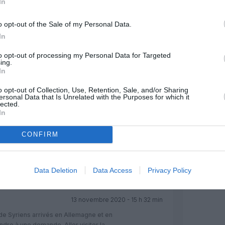
In
o opt-out of the Sale of my Personal Data.
In
to opt-out of processing my Personal Data for Targeted
ing.
In
Facebook
Twitter
Pinterest
LinkedIn
Email
Print
o opt-out of Collection, Use, Retention, Sale, and/or Sharing
ersonal Data that Is Unrelated with the Purposes for which it
lected.
In
MENTAIRE(S)
CONFIRM
13 novembre 2020 - 13 h 57 min
RÉPONDRE
Data Deletion
Data Access
Privacy Policy
13 novembre 2020 - 15 h 32 min
de Syriens arrivés en Allemagne et en
ndre à une demande. Aller visiter la