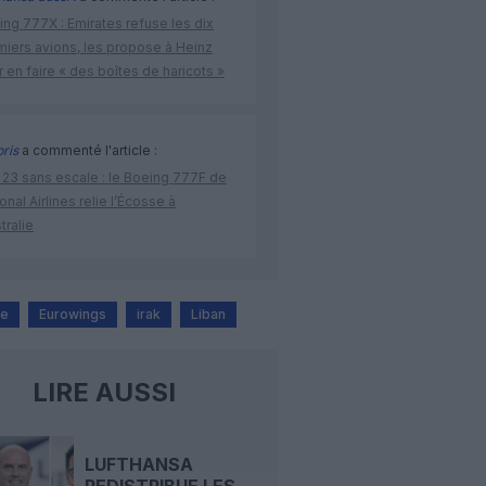
ng 777X : Emirates refuse les dix
miers avions, les propose à Heinz
 en faire « des boîtes de haricots »
bris
a commenté l'article :
 23 sans escale : le Boeing 777F de
onal Airlines relie l’Écosse à
stralie
ne
Eurowings
irak
Liban
LIRE AUSSI
LUFTHANSA