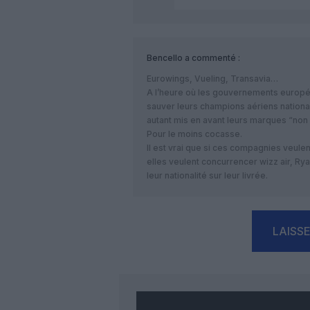
Bencello
a commenté :
Eurowings, Vueling, Transavia…
A l’heure où les gouvernements europé
sauver leurs champions aériens nation
autant mis en avant leurs marques “non 
Pour le moins cocasse.
Il est vrai que si ces compagnies veulent 
elles veulent concurrencer wizz air, Ryan
leur nationalité sur leur livrée.
LAISS