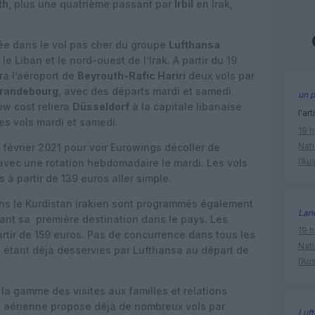
th
, plus une quatrième passant par
Irbil
en Irak,
isée dans le vol pas cher du groupe
Lufthansa
e Liban et le nord-ouest de l’Irak. A partir du 19
a l’aéroport de
Beyrouth-Rafic Hariri
deux vols par
Brandebourg
, avec des départs mardi et samedi.
un p
ow cost reliera
Düsseldorf
à la capitale libanaise
l'art
es vols mardi et samedi.
19 h
Nati
e février 2021 pour voir Eurowings décoller de
l’Au
avec une rotation hebdomadaire le mardi. Les vols
 à partir de 139 euros aller simple.
s le Kurdistan irakien sont programmés également
Lan
nant sa première destination dans le pays. Les
19 h
partir de 159 euros. Pas de concurrence dans tous les
Nati
l étant déjà desservies par Lufthansa au départ de
l’Au
 la gamme des visites aux familles et relations
e aérienne propose déjà de nombreux vols par
Luft