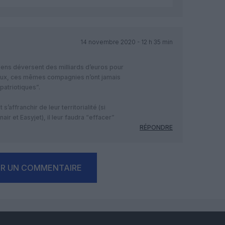
14 novembre 2020 - 12 h 35 min
ens déversent des milliards d’euros pour
aux, ces mêmes compagnies n’ont jamais
patriotiques”.
s’affranchir de leur territorialité (si
air et Easyjet), il leur faudra “effacer”
RÉPONDRE
ER UN COMMENTAIRE