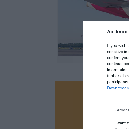
Air Journa
If you wish 
sensitive in
confirm you
continue se
information 
further disc
participants
Downstream 
Vous ave
Soutenez
Persona
N
I want t