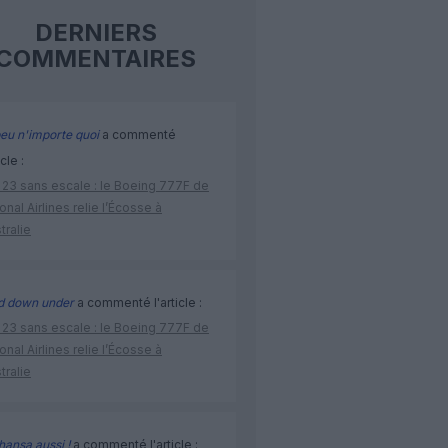
DERNIERS
COMMENTAIRES
eu n'importe quoi
a commenté
icle :
 23 sans escale : le Boeing 777F de
onal Airlines relie l’Écosse à
stralie
d down under
a commenté l'article :
 23 sans escale : le Boeing 777F de
onal Airlines relie l’Écosse à
stralie
hansa aussi !
a commenté l'article :