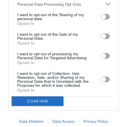
Personal Data Processing Opt Outs
DERNIERS COMMENTAIRES
I want to opt-out of the Sharing of my
personal data.
Opted In
I want to opt-out of the Sale of my
Mathématiques
a commenté l'article :
Personal Data.
Opted In
19 h 23 sans escale : le Boeing 777F de National
Airlines relie l’Écosse à l’Australie
I want to opt-out of processing my
Personal Data for Targeted Advertising.
Opted In
Badissi novembri
a commenté l'article :
I want to opt-out of Collection, Use,
Retention, Sale, and/or Sharing of my
Nice–Corse : ces vols électriques qui se profilent à
Personal Data that Is Unrelated with the
l’horizon 2030
Purposes for which it was collected.
Opted In
CONFIRM
LIRE AUSSI
Data Deletion
Data Access
Privacy Policy