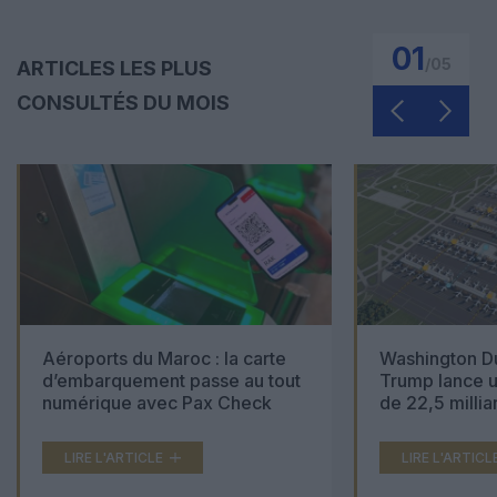
01
/
05
ARTICLES LES PLUS
CONSULTÉS DU MOIS
Aéroports du Maroc : la carte
Washington Du
d’embarquement passe au tout
Trump lance u
numérique avec Pax Check
de 22,5 millia
LIRE L'ARTICLE
LIRE L'ARTICL