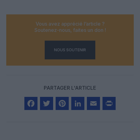
Vous avez apprécié l’article ?
Soutenez-nous, faites un don !
NOUS SOUTENIR
PARTAGER L'ARTICLE
Facebook
Twitter
Pinterest
LinkedIn
Email
Print