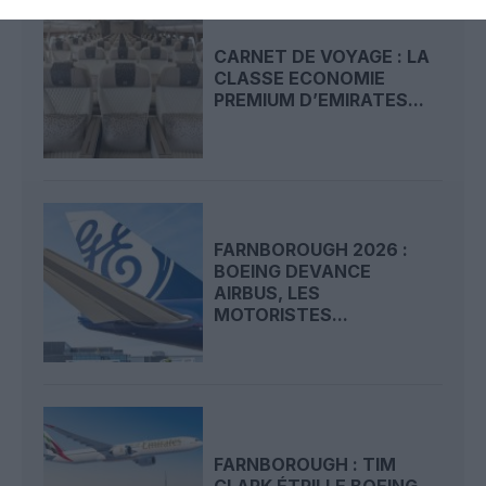
CARNET DE VOYAGE : LA
CLASSE ECONOMIE
PREMIUM D’EMIRATES...
FARNBOROUGH 2026 :
BOEING DEVANCE
AIRBUS, LES
MOTORISTES...
FARNBOROUGH : TIM