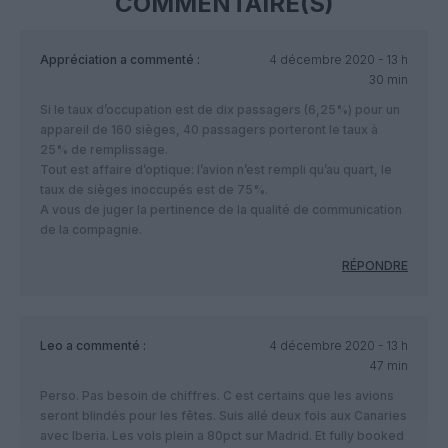
COMMENTAIRE(S)
Appréciation
a commenté :
4 décembre 2020 - 13 h
30 min
Si le taux d’occupation est de dix passagers (6,25%) pour un
appareil de 160 sièges, 40 passagers porteront le taux à
25% de remplissage.
Tout est affaire d’optique: l’avion n’est rempli qu’au quart, le
taux de sièges inoccupés est de 75%.
A vous de juger la pertinence de la qualité de communication
de la compagnie.
RÉPONDRE
Leo
a commenté :
4 décembre 2020 - 13 h
47 min
Perso. Pas besoin de chiffres. C est certains que les avions
seront blindés pour les fêtes. Suis allé deux fois aux Canaries
avec Iberia. Les vols plein a 80pct sur Madrid. Et fully booked