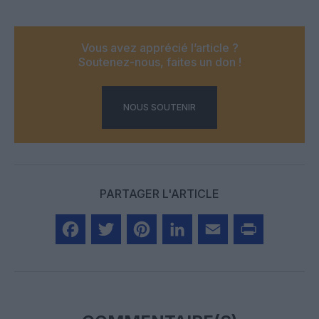
Vous avez apprécié l’article ?
Soutenez-nous, faites un don !
NOUS SOUTENIR
PARTAGER L'ARTICLE
Facebook
Twitter
Pinterest
LinkedIn
Email
Print