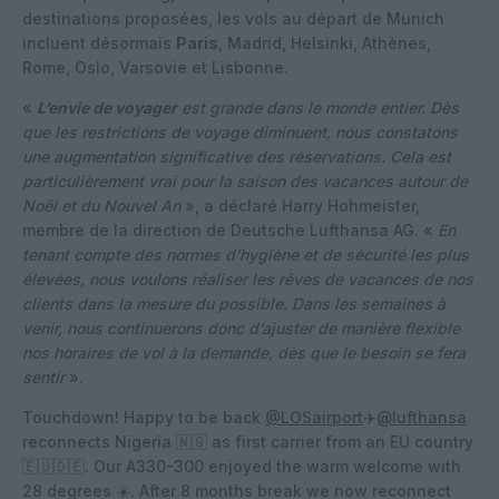
destinations proposées, les vols au départ de Munich
incluent désormais
Paris
, Madrid, Helsinki, Athènes,
Rome, Oslo, Varsovie et Lisbonne.
«
L’envie de voyager
est grande dans le monde entier. Dès
que les restrictions de voyage diminuent, nous constatons
une augmentation significative des réservations. Cela est
particulièrement vrai pour la saison des vacances autour de
Noël et du Nouvel An
», a déclaré Harry Hohmeister,
membre de la direction de Deutsche Lufthansa AG. «
En
tenant compte des normes d’hygiène et de sécurité les plus
élevées, nous voulons réaliser les rêves de vacances de nos
clients dans la mesure du possible. Dans les semaines à
venir, nous continuerons donc d’ajuster de manière flexible
nos horaires de vol à la demande, dès que le besoin se fera
sentir
».
Touchdown! Happy to be back
@LOSairport
✈️
@lufthansa
reconnects Nigeria 🇳🇬 as first carrier from an EU country
🇪🇺🇩🇪. Our A330-300 enjoyed the warm welcome with
28 degrees ☀️. After 8 months break we now reconnect