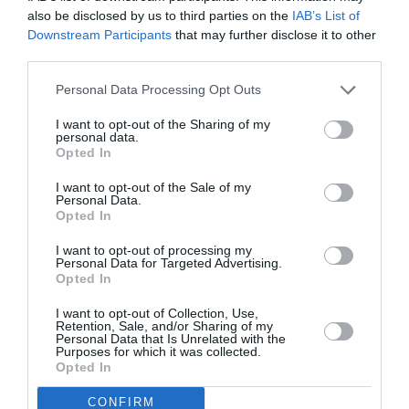
du nombre de personnes testées. Plus vous testetez plus
also be disclosed by us to third parties on the
IAB’s List of
vous trouverez de personnes contaminées. Et une personne
Downstream Participants
that may further disclose it to other
testèe positive ne signifie pas qu’elle est malade (sans
third parties.
compter le taux de faux positifs…).
Personal Data Processing Opt Outs
RÉPONDRE
I want to opt-out of the Sharing of my
personal data.
Opted In
Ca c'est sûr!
a commenté :
4 décembre 2020 -
22 h 40 min
I want to opt-out of the Sale of my
Personal Data.
Si on ne teste pas, on n’aura aucun chiffre de
Opted In
contamination…d’autant que si on n’hospitalisait pas
non plus, on n’aurait un chiffre d’hospitalisation égal
I want to opt-out of processing my
Personal Data for Targeted Advertising.
à zéro ( tout irait bien, donc) et aucun passage
Opted In
depuis une salle de l’hôpital aux services de
réanimation , ni aucun décès en salle de réa, faute
I want to opt-out of Collection, Use,
d’y avoir entré quiconque!
Retention, Sale, and/or Sharing of my
Personal Data that Is Unrelated with the
Allez Trump: sortez du bois, on vous a démasqué!
Purposes for which it was collected.
Opted In
RÉPONDRE
CONFIRM