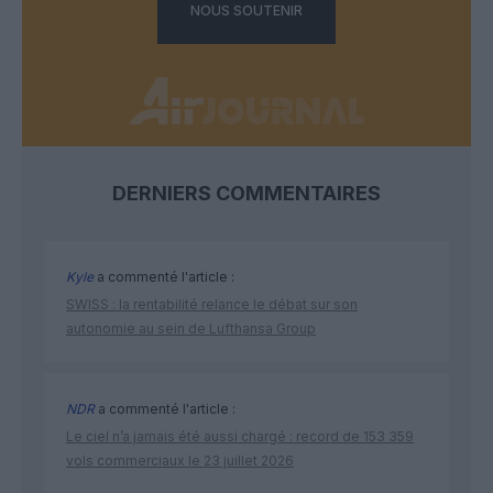
NOUS SOUTENIR
DERNIERS COMMENTAIRES
Kyle
a commenté l'article :
SWISS : la rentabilité relance le débat sur son
autonomie au sein de Lufthansa Group
NDR
a commenté l'article :
Le ciel n’a jamais été aussi chargé : record de 153 359
vols commerciaux le 23 juillet 2026