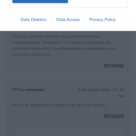
Data Deletion
Data Access
Privacy Policy
GVA-Zrh777
a commenté :
4 décembre 2020 - 23 h
09 min
Oui ça je sais très bien par rapport au tests et au
hospitalisations. Néanmoins il se pose un problème de
communications alors que l’Allemagne voisine impose de
nouvelles restrictions…
RÉPONDRE
????
a commenté :
5 décembre 2020 - 9 h 43
min
Mince, je croyais que Palerme était en Sicile (Italie ) !
RÉPONDRE