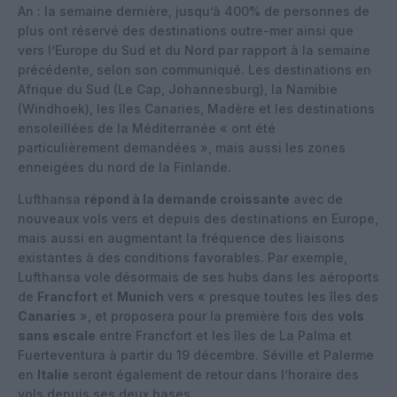
An : la semaine dernière, jusqu’à 400% de personnes de
plus ont réservé des destinations outre-mer ainsi que
vers l’Europe du Sud et du Nord par rapport à la semaine
précédente, selon son communiqué. Les destinations en
Afrique du Sud (Le Cap, Johannesburg), la Namibie
(Windhoek), les îles Canaries, Madère et les destinations
ensoleillées de la Méditerranée « ont été
particulièrement demandées », mais aussi les zones
enneigées du nord de la Finlande.
Lufthansa
répond à la demande croissante
avec de
nouveaux vols vers et depuis des destinations en Europe,
mais aussi en augmentant la fréquence des liaisons
existantes à des conditions favorables. Par exemple,
Lufthansa vole désormais de ses hubs dans les aéroports
de
Francfort
et
Munich
vers « presque toutes les îles des
Canaries
», et proposera pour la première fois des
vols
sans escale
entre Francfort et les îles de La Palma et
Fuerteventura à partir du 19 décembre. Séville et Palerme
en
Italie
seront également de retour dans l’horaire des
vols depuis ses deux bases.