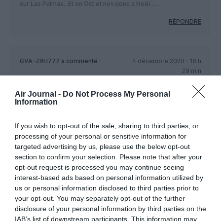
sur Las Palmas.. Et on Oct et nov.donc a Noël…..
RÉPONDRE
GVA-ZRH777
a commenté :
4 décembre 2020 - 16 h
29 min
On interdit les allemands d’aller skier (en particulier Suisse et
Air Journal -
Do Not Process My Personal
Autriche), l’Autriche a quasiment déjà plié, avec ouverture des
Information
domaines skiable le 24.12, sans hôtels… Par contre on va en
entasser sur les iles ensoleillée et ailleurs alors que les
contaminations repartent à la hausse en Allemagne…
If you wish to opt-out of the sale, sharing to third parties, or
Drôle de logique.
processing of your personal or sensitive information for
targeted advertising by us, please use the below opt-out
RÉPONDRE
section to confirm your selection. Please note that after your
opt-out request is processed you may continue seeing
interest-based ads based on personal information utilized by
us or personal information disclosed to third parties prior to
contamination
a commenté :
4 décembre 2020 - 21 h
your opt-out. You may separately opt-out of the further
26 min
disclosure of your personal information by third parties on the
Le chiffre des contaminations ne veut rien dire. Cela dépend
IAB’s list of downstream participants. This information may