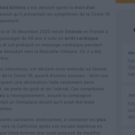
ited Airlines
s’est dérouté après la
mort d’un
avoué qu’il présentait les symptômes de la Covid-19
arquement.
ne le 14 décembre 2020 reliait
Orlando
en Floride à
passager de 69 ans a subi un
arrêt cardiaque
.
s et ont pratiqué un massage cardiaque pendant
e déroutait vers la Nouvelle-Orléans. Où il a été
Man
vécu.
Pyr
l’Ég
ux intervenus, ont déclaré avoir entendu sa femme
mal
s
de la Covid-19, quand d’autres sources – dont une
voquent une déclaration faite seulement dans
t, de perte du goût et de l’odorat. Ces symptômes
rés
à l’enregistrement, assure la compagnie
TFF
pli un formulaire disant qu’il avait été testé
Poin
ptôme.
ouvr
lati
orités sanitaires américaines, à contacter les
plus
i vers la Californie après son escale imprévue en
e Uited Airlines leur avait proposé de modifier