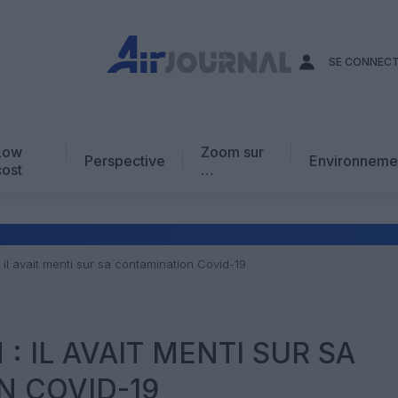
SE CONNEC
Low
Zoom sur
Perspective
Environneme
cost
…
Edito
En chiffres
Avis d’expert
 il avait menti sur sa contamination Covid-19
AJ Académie
Vidéo
: IL AVAIT MENTI SUR SA
N COVID-19