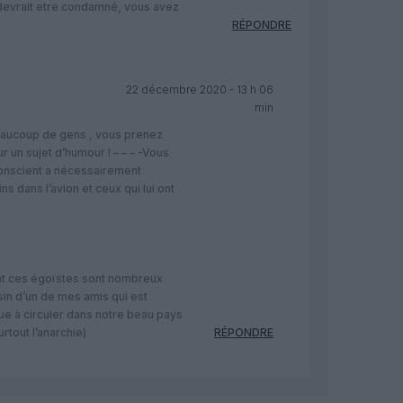
 il devrait etre condamné, vous avez
RÉPONDRE
22 décembre 2020 - 13 h 06
min
ucoup de gens , vous prenez
 un sujet d’humour ! – – – -Vous
conscient a nécessairement
s dans l’avion et ceux qui lui ont
t ces égoïstes sont nombreux
usin d’un de mes amis qui est
ue à circuler dans notre beau pays
urtout l’anarchie)
RÉPONDRE