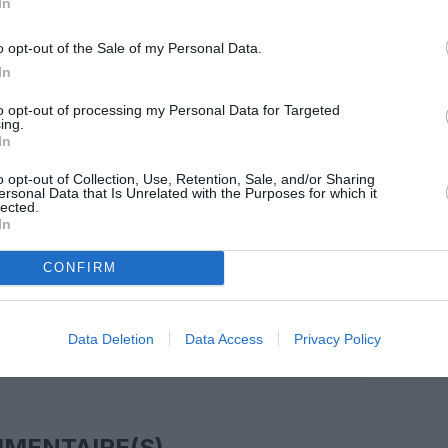
In
o opt-out of the Sale of my Personal Data.
In
z apprécié l’article ?
-nous, faites un don !
to opt-out of processing my Personal Data for Targeted
ing.
In
o opt-out of Collection, Use, Retention, Sale, and/or Sharing
OUS SOUTENIR
ersonal Data that Is Unrelated with the Purposes for which it
lected.
In
CONFIRM
Data Deletion
Data Access
Privacy Policy
Facebook
Twitter
Pinterest
LinkedIn
Email
Print
MENTAIRE(S)