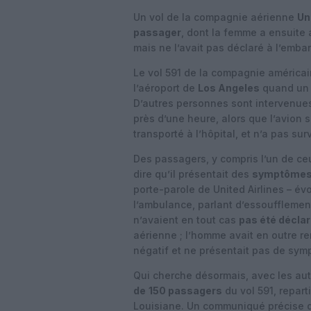
Un vol de la compagnie aérienne
Un
passager
, dont la femme a ensuite 
mais ne l’avait pas déclaré à l’emb
Le vol 591 de la compagnie américai
l’aéroport de
Los Angeles
quand un 
D’autres personnes sont intervenue
près d’une heure, alors que l’avion s
transporté à l’hôpital, et n’a pas sur
Des passagers, y compris l’un de ce
dire qu’il présentait des
symptôme
porte-parole de United Airlines – é
l’ambulance, parlant d’essoufflemen
n’avaient en tout cas
pas été décla
aérienne ; l’homme avait en outre rem
négatif et ne présentait pas de sym
Qui cherche désormais, avec les aut
de
150 passagers
du vol 591, repart
Louisiane. Un communiqué précise qu