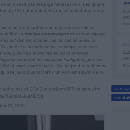
GVA
avion n’avait pas été jugé nécessaire ». Les quatre
 Boeing 737 ont été placées en isolement pour deux
Apr
cau
déjà
est mort « d’insuffisance respiratoire et de la
d Airlines «
implore les passagers
de ne pas voyager
 s’ils ont des symptômes liés. En cas de doute, la
Pas 
. La santé et la sécurité de nos employés et de nos
Apr
’est pourquoi nous avons mis en place diverses
cau
bligation de porter un masque et l’obligation pour les
déjà
 ’Prêt à voler’ avant le vol
». Qui ne peut pas déceler
uinze jours plus tôt lors d’un
vol vers Hawaï
de la
coronavi
noring risk of COVID to perform CPR on man who
ps://t.co/hmUvg7MPf8
united ai
er 21, 2020