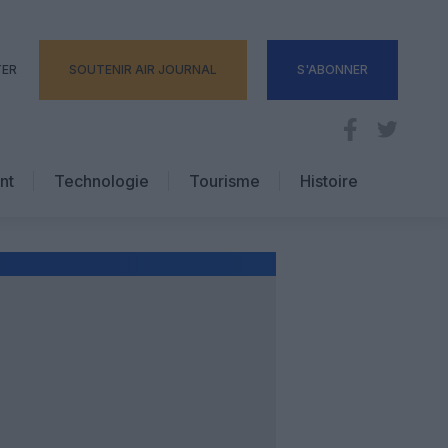
TER
SOUTENIR AIR JOURNAL
S'ABONNER
nt
Technologie
Tourisme
Histoire
Pratique
Hôtellerie
Voyages d’affaires