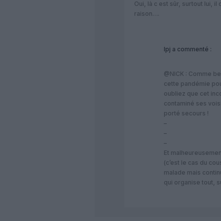
Oui, là c est sûr, surtout lui,
raison….
lpj
a commenté :
@NICK : Comme bea
cette pandémie pour
oubliez que cet in
contaminé ses voisin
porté secours !
–
–
–
Et malheureusemen
(c’est le cas du co
malade mais contin
qui organise tout, s