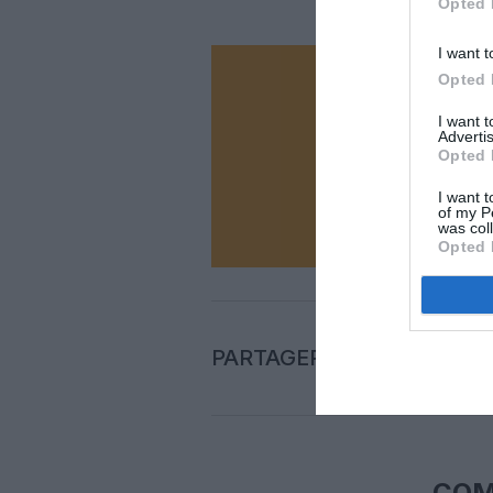
Opted 
I want t
Opted 
Vous ave
Soutenez
I want 
Advertis
Opted 
I want t
N
of my P
was col
Opted 
PARTAGER L'ARTICLE
COM