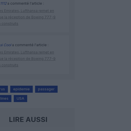
1112
a commenté l'article :
ès Emirates, Lufthansa remet en
se la réception de Boeing 777-9
 construits
si Cool
a commenté l'article :
ès Emirates, Lufthansa remet en
se la réception de Boeing 777-9
 construits
rus
epidemie
passager
rlines
USA
LIRE AUSSI