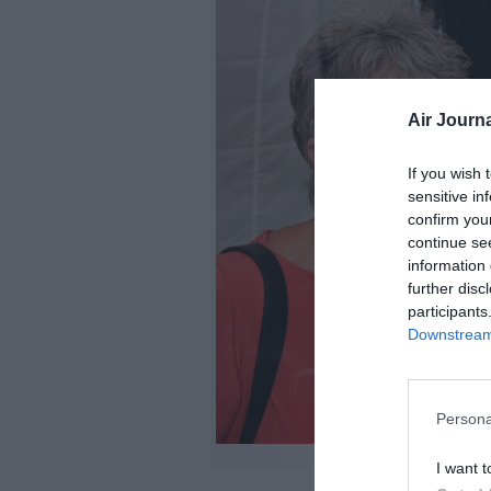
Air Journa
If you wish 
sensitive in
confirm you
continue se
information 
further disc
participants
Downstream 
Persona
I want t