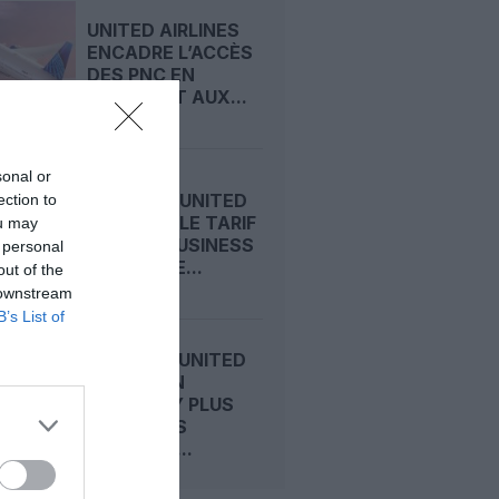
UNITED AIRLINES
ENCADRE L’ACCÈS
DES PNC EN
JUMPSEAT AUX...
sonal or
DELTA ET UNITED
ection to
LANCENT LE TARIF
ou may
« BASIC BUSINESS
 personal
» : CLASSE...
out of the
 downstream
B’s List of
A321XLR : UNITED
INNOVE EN
ECONOMY PLUS
AVEC PLUS
D’ESPACE...