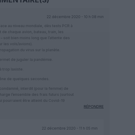
22 décembre 2020 - 10 h 08 min
ace au niveau mondiale, dès tests PCR à
e chaque avion, bateau, train, les
 – soit bien moins long que l’attente des
 les vols/avions).
ropagation du virus sur la planète.
permet de juguler la pandémie.
 trop laxiste.
 gêne de quelques secondes.
condamné, interdit (pour la femme) de
harge l’ensemble des frais futurs (surtout
 pourraient être atteint du Covid-19
RÉPONDRE
22 décembre 2020 - 11 h 05 min