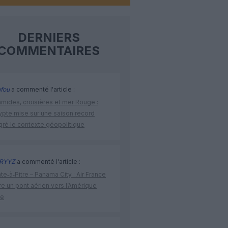
DERNIERS
COMMENTAIRES
fou
a commenté l'article :
amides, croisières et mer Rouge :
ypte mise sur une saison record
gré le contexte géopolitique
RYYZ
a commenté l'article :
te‑à‑Pitre – Panama City : Air France
e un pont aérien vers l’Amérique
ne