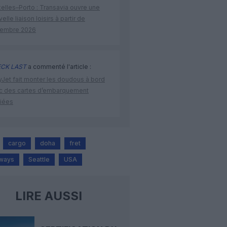
elles–Porto : Transavia ouvre une
elle liaison loisirs à partir de
embre 2026
CK LAST
a commenté l'article :
yJet fait monter les doudous à bord
c des cartes d’embarquement
iées
cargo
doha
fret
rways
Seattle
USA
LIRE AUSSI