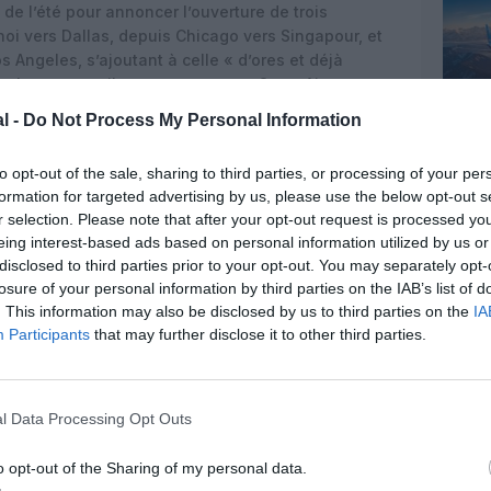
de l’été pour annoncer l’ouverture de trois
noi vers Dallas, depuis Chicago vers Singapour, et
 Angeles, s’ajoutant à celle « d’ores et déjà
eles ouverte il y a presqu’un an. Qatar Airways
F
et quatre
A330-200F
.
l -
Do Not Process My Personal Information
r Cargo from Everett to Doha:
to opt-out of the sale, sharing to third parties, or processing of your per
formation for targeted advertising by us, please use the below opt-out s
r selection. Please note that after your opt-out request is processed y
3rfhbW31J
eing interest-based ads based on personal information utilized by us or
cember 31, 2020
disclosed to third parties prior to your opt-out. You may separately opt-
losure of your personal information by third parties on the IAB’s list of
light from Everett to Doha today.
. This information may also be disclosed by us to third parties on the
IA
Participants
that may further disclose it to other third parties.
cember 31, 2020
l Data Processing Opt Outs
o opt-out of the Sharing of my personal data.