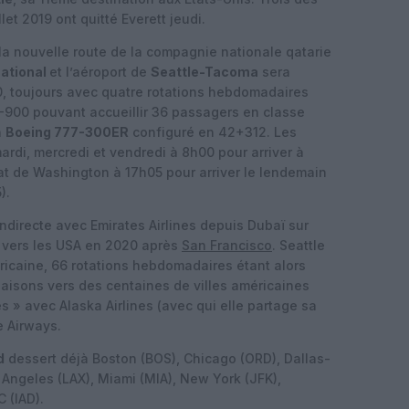
t 2019 ont quitté Everett jeudi.
 la nouvelle route de la compagnie nationale qatarie
ational
et l’aéroport de
Seattle-Tacoma
sera
0, toujours avec quatre rotations hebdomadaires
-900 pouvant accueillir 36 passagers en classe
n
Boeing 777-300ER
configuré en 42+312. Les
rdi, mercredi et vendredi à 8h00 pour arriver à
Etat de Washington à 17h05 pour arriver le lendemain
).
ndirecte avec Emirates Airlines depuis Dubaï sur
 vers les USA en 2020 après
San Francisco
. Seattle
icaine, 66 rotations hebdomadaires étant alors
iaisons vers des centaines de villes américaines
s » avec Alaska Airlines (avec qui elle partage sa
e Airways.
d
dessert déjà Boston (BOS), Chicago (ORD), Dallas-
 Angeles (LAX), Miami (MIA), New York (JFK),
 (IAD).