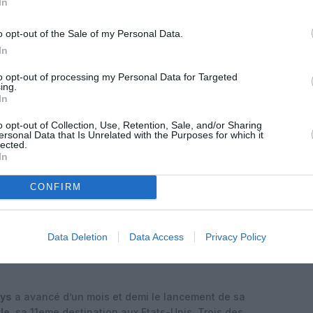
In
o opt-out of the Sale of my Personal Data.
In
to opt-out of processing my Personal Data for Targeted
ing.
In
o opt-out of Collection, Use, Retention, Sale, and/or Sharing
ersonal Data that Is Unrelated with the Purposes for which it
lected.
In
CONFIRM
Data Deletion
Data Access
Privacy Policy
ays
a avancé d’un mois et demi le lancement de sa
le
, sa 11eme destination aux Etats-Unis. Trois des