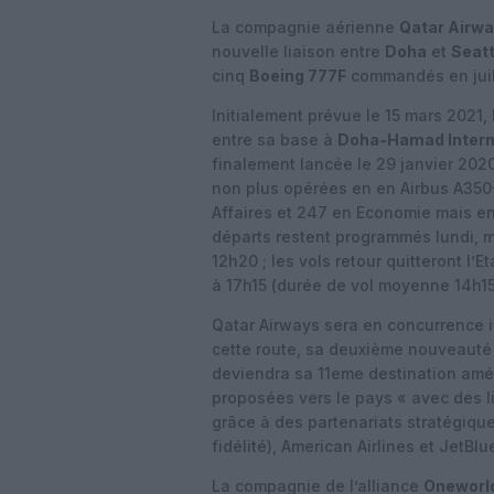
La compagnie aérienne
Qatar Airw
nouvelle liaison entre
Doha
et
Seatt
cinq
Boeing 777F
commandés en juille
Initialement prévue le 15 mars 2021,
entre sa base à
Doha-Hamad Intern
finalement lancée le 29 janvier 202
non plus opérées en en Airbus A350
Affaires et 247 en Economie mais e
départs restent programmés lundi, ma
12h20 ; les vols retour quitteront l’
à 17h15 (durée de vol moyenne 14h15
Qatar Airways sera en concurrence i
cette route, sa deuxième nouveauté
deviendra sa 11eme destination amér
proposées vers le pays « avec des l
grâce à des partenariats stratégique
fidélité), American Airlines et JetBlu
La compagnie de l’alliance
Oneworl