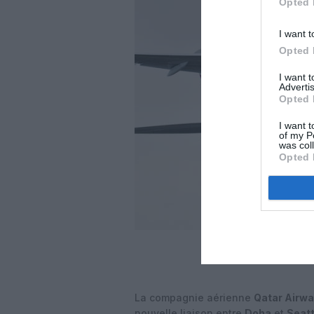
Opted 
I want t
Opted 
I want 
Advertis
Opted 
I want t
of my P
was col
Opted 
La compagnie aérienne
Qatar Airw
nouvelle liaison entre
Doha
et
Seatt