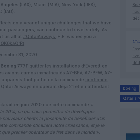
 Angeles (LAX), Miami (MIA), New York (JFK),
Brux
 (IAD).
nouv
déc
eflects on a year of unique challenges that we have
our passengers, can continue to travel safely. As
f us all at
#QatarAirways
, H.E. wishes you a
CHE
/iQK0kaOrRt
Eas
cember 31, 2020
ave
déd
s Boeing 777F
quitter les installations d’Everett en
s avions cargos immatriculés A7-BFV, A7-BFW, A7-
 appareils font partie de la commande
confirmée
 Qatar Airways en opérant déjà 21 et en attendant
boeing
Qatar ai
clarait en juin 2020 que cette commande «
 de 20%, ce qui nous permettra de développer
de nouveaux clients la possibilité de bénéficier d’un
ette commande stimulera notre croissance, et je le
t que premier opérateur de fret dans le monde
».