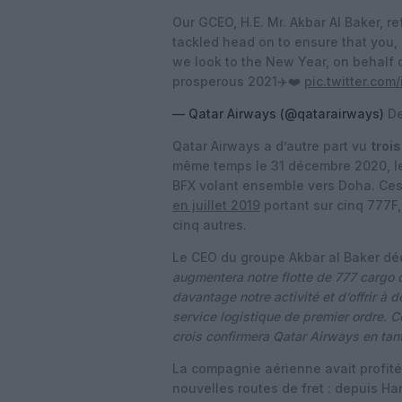
Our GCEO, H.E. Mr. Akbar Al Baker, r
tackled head on to ensure that you, 
we look to the New Year, on behalf o
prosperous 2021✈️❤️
pic.twitter.com
— Qatar Airways (@qatarairways)
De
Qatar Airways a d’autre part vu
troi
même temps le 31 décembre 2020, le
BFX volant ensemble vers Doha. Ces
en juillet 2019
portant sur cinq 777F,
cinq autres.
Le CEO du groupe Akbar al Baker dé
augmentera notre flotte de 777 cargo
davantage notre activité et d’offrir à 
service logistique de premier ordre. C
crois confirmera Qatar Airways en tan
La compagnie aérienne avait profité 
nouvelles routes de fret : depuis Ha