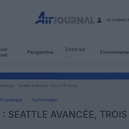
SE CONNEC
Low
Zoom sur
Perspective
Environneme
cost
…
Edito
En chiffres
Avis d’expert
Airways : Seattle avancée, trois 777F livrés
AJ Académie
fo pratique
Technologie
Vidéo
 : SEATTLE AVANCÉE, TROIS