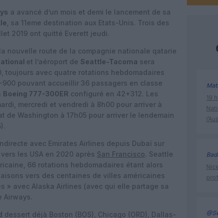
ays
a avancé d’un mois et demi le lancement de sa
le
, sa 11eme destination aux Etats-Unis. Trois des
t 2019 ont quitté Everett jeudi.
 la nouvelle route de la compagnie nationale qatarie
ational
et l’aéroport de
Seattle-Tacoma
sera
0, toujours avec quatre rotations hebdomadaires
-900 pouvant accueillir 36 passagers en classe
Mat
n
Boeing 777-300ER
configuré en 42+312. Les
19 h
rdi, mercredi et vendredi à 8h00 pour arriver à
Nati
Etat de Washington à 17h05 pour arriver le lendemain
l’Au
).
ndirecte avec Emirates Airlines depuis Dubaï sur
 vers les USA en 2020 après
San Francisco
. Seattle
Bad
icaine, 66 rotations hebdomadaires étant alors
Nice
iaisons vers des centaines de villes américaines
prof
s » avec Alaska Airlines (avec qui elle partage sa
e Airways.
@Se
d
dessert déjà Boston (BOS), Chicago (ORD), Dallas-