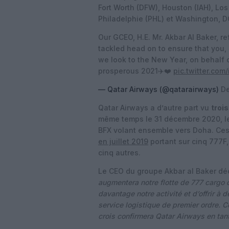
Fort Worth (DFW), Houston (IAH), Los
Philadelphie (PHL) et Washington, DC
Our GCEO, H.E. Mr. Akbar Al Baker, r
tackled head on to ensure that you, 
we look to the New Year, on behalf o
prosperous 2021✈️❤️
pic.twitter.com
— Qatar Airways (@qatarairways)
De
Qatar Airways a d’autre part vu
troi
même temps le 31 décembre 2020, le
BFX volant ensemble vers Doha. Ces
en juillet 2019
portant sur cinq 777F,
cinq autres.
Le CEO du groupe Akbar al Baker dé
augmentera notre flotte de 777 cargo
davantage notre activité et d’offrir à 
service logistique de premier ordre. C
crois confirmera Qatar Airways en tan