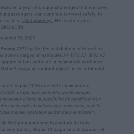
eflects on a year of unique challenges that we have
our passengers, can continue to travel safely. As
f us all at
#QatarAirways
, H.E. wishes you a
/iQK0kaOrRt
cember 31, 2020
s Boeing 777F
quitter les installations d’Everett en
s avions cargos immatriculés A7-BFV, A7-BFW, A7-
 appareils font partie de la commande
confirmée
 Qatar Airways en opérant déjà 21 et en attendant
clarait en juin 2020 que cette commande «
 de 20%, ce qui nous permettra de développer
de nouveaux clients la possibilité de bénéficier d’un
ette commande stimulera notre croissance, et je le
t que premier opérateur de fret dans le monde
».
de l’été pour annoncer l’ouverture de trois
noi vers Dallas, depuis Chicago vers Singapour, et