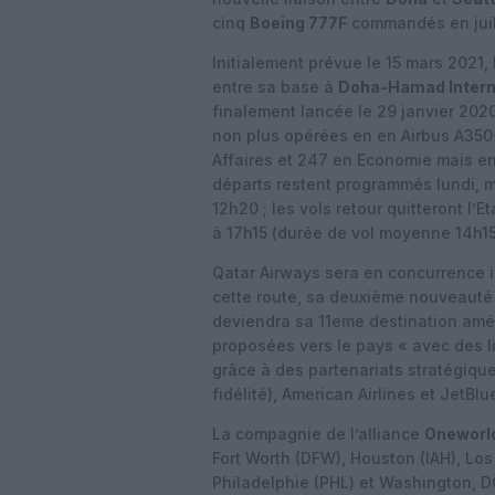
cinq
Boeing 777F
commandés en juille
Initialement prévue le 15 mars 2021,
entre sa base à
Doha-Hamad Intern
finalement lancée le 29 janvier 202
non plus opérées en en Airbus A350
Affaires et 247 en Economie mais e
départs restent programmés lundi, ma
12h20 ; les vols retour quitteront l’
à 17h15 (durée de vol moyenne 14h15
Qatar Airways sera en concurrence i
cette route, sa deuxième nouveauté
deviendra sa 11eme destination amér
proposées vers le pays « avec des l
grâce à des partenariats stratégique
fidélité), American Airlines et JetBlu
La compagnie de l’alliance
Oneworl
Fort Worth (DFW), Houston (IAH), Los
Philadelphie (PHL) et Washington, DC