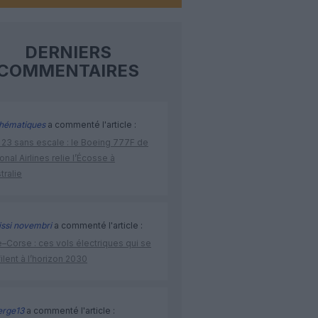
DERNIERS
COMMENTAIRES
hématiques
a commenté l'article :
 23 sans escale : le Boeing 777F de
onal Airlines relie l’Écosse à
stralie
issi novembri
a commenté l'article :
–Corse : ces vols électriques qui se
ilent à l’horizon 2030
rge13
a commenté l'article :