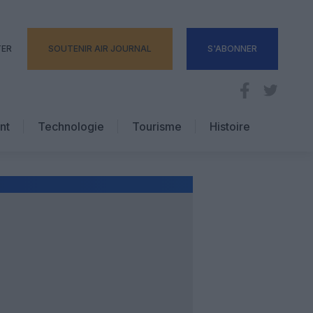
TER
SOUTENIR AIR JOURNAL
S'ABONNER
nt
Technologie
Tourisme
Histoire
Pratique
Hôtellerie
Voyages d’affaires