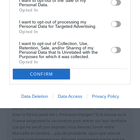
I want to opt-out of the Sale of my
RÉPONDRE
Personal Data.
Opted In
I want to opt-out of processing my
Personal Data for Targeted Advertising.
Opted In
arnaudbe
a commenté :
20 janvier 2021 - 11 h 04
min
I want to opt-out of Collection, Use,
Retention, Sale, and/or Sharing of my
Entièrement pour le carnet de vaccination
Personal Data that Is Unrelated with the
Purposes for which it was collected.
RÉPONDRE
Opted In
CONFIRM
Tupolev
a commenté :
20 janvier 2021 - 11 h 12
min
Data Deletion
Data Access
Privacy Policy
Le carnet de vaccination existe et est encore demandé pour
entrer dans certains pays (moins maintenant mais toujours
pour la fièvre jaune etc.). Pourquoi changer? Si la Suisse ou la
France exigeaient la vaccination pour entrer sur leur territoire
(ce qui ne serait pas stupide) vous devriez l’avoir entre
Marseille et Genève… pas de problème. (quoi que cela ne
risque probablement pas d’arriver simplement parce que ce