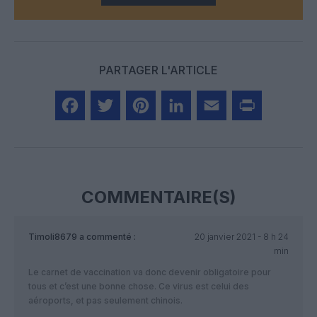
PARTAGER L'ARTICLE
Facebook
Twitter
Pinterest
LinkedIn
Email
Print
COMMENTAIRE(S)
Timoli8679
a commenté :
20 janvier 2021 - 8 h 24
min
Le carnet de vaccination va donc devenir obligatoire pour
tous et c’est une bonne chose. Ce virus est celui des
aéroports, et pas seulement chinois.