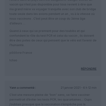
vaccin qui n’est pas disponible pour tous revient à dire que
ma grand mère va voyager tranquille avec son club de bridge
toute seule dans les avions pendant un an , vu à la vitesse où
nous vaccinons . C’est peut être un coup du 3éme âge
d’ailleurs …
Quand à ceux qui se prennent pour des toubibs et qui
confondent le rôle du test PCR et celui du vaccin , ils doivent
être des potes de ceux qui pensent que le vélo est l’avenir de
l’humanité.
pôôôvre France
tchao
RÉPONDRE
Yann
a commenté :
21 janvier 2021 - 6 h 12 min
C’est une mesure pleine de “bon” sens, se faire vacciner
permettrait d’éviter les tests PCR, les quarantaines… Oups
j’oubliais presque que la vaccination n’empêche pas la