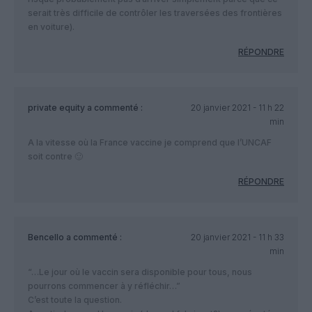
serait très difficile de contrôler les traversées des frontières
en voiture).
RÉPONDRE
private equity
a commenté :
20 janvier 2021 - 11 h 22
min
A la vitesse où la France vaccine je comprend que l’UNCAF
soit contre 🙂
RÉPONDRE
Bencello
a commenté :
20 janvier 2021 - 11 h 33
min
“…Le jour où le vaccin sera disponible pour tous, nous
pourrons commencer à y réfléchir…”
C’est toute la question.