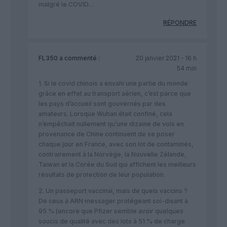
malgré le COVID…
RÉPONDRE
FL350
a commenté :
20 janvier 2021 - 16 h
54 min
1. Si le covid chinois a envahi une partie du monde
grâce en effet au transport aérien, c’est parce que
les pays d’accueil sont gouvernés par des
amateurs. Lorsque Wuhan était confiné, cela
n’empêchait nullement qu’une dizaine de vols en
provenance de Chine continuent de se poser
chaque jour en France, avec son lot de contaminés,
contrairement à la Norvège, la Nouvelle Zélande,
Taiwan et la Corée du Sud qui affichent les meilleurs
résultats de protection de leur population.
2. Un passeport vaccinal, mais de quels vaccins ?
De ceux à ARN messager protégeant soi-disant à
95 % (encore que Pfizer semble avoir quelques
soucis de qualité avec des lots à 51 % de charge