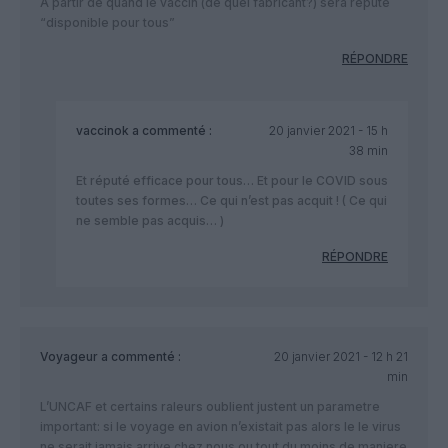
A partir de quand le vaccin (de quel fabricant?) sera réputé
“disponible pour tous”
RÉPONDRE
vaccinok
a commenté :
20 janvier 2021 - 15 h
38 min
Et réputé efficace pour tous… Et pour le COVID sous
toutes ses formes… Ce qui n’est pas acquit ! ( Ce qui
ne semble pas acquis… )
RÉPONDRE
Voyageur
a commenté :
20 janvier 2021 - 12 h 21
min
L’UNCAF et certains raleurs oublient justent un parametre
important: si le voyage en avion n’existait pas alors le le virus
ne serait jamais arrive chez nous ou tout du moins de maniere