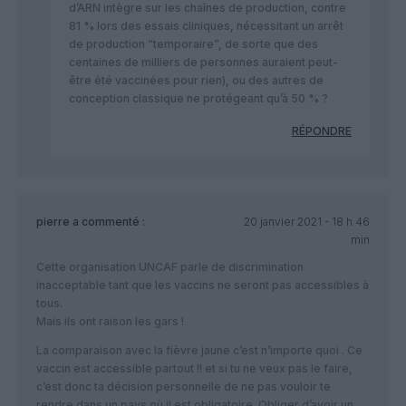
d’ARN intègre sur les chaînes de production, contre
81 % lors des essais cliniques, nécessitant un arrêt
de production “temporaire”, de sorte que des
centaines de milliers de personnes auraient peut-
être été vaccinées pour rien), ou des autres de
conception classique ne protégeant qu’à 50 % ?
RÉPONDRE
pierre
a commenté :
20 janvier 2021 - 18 h 46
min
Cette organisation UNCAF parle de discrimination
inacceptable tant que les vaccins ne seront pas accessibles à
tous.
Mais ils ont raison les gars !
La comparaison avec la fièvre jaune c’est n’importe quoi . Ce
vaccin est accessible partout !! et si tu ne veux pas le faire,
c’est donc ta décision personnelle de ne pas vouloir te
rendre dans un pays où il est obligatoire. Obliger d’avoir un