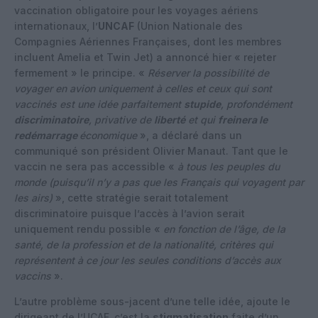
vaccination obligatoire pour les voyages aériens
internationaux, l’
UNCAF
(Union Nationale des
Compagnies Aériennes Françaises, dont les membres
incluent Amelia et Twin Jet) a annoncé hier « rejeter
fermement » le principe. «
Réserver la possibilité de
voyager en avion uniquement à celles et ceux qui sont
vaccinés est une idée parfaitement
stupide
, profondément
discriminatoire
, privative de
liberté
et qui
freinera le
redémarrage
économique
», a déclaré dans un
communiqué son président Olivier Manaut. Tant que le
vaccin ne sera pas accessible «
à tous les peuples du
monde (puisqu’il n’y a pas que les Français qui voyagent par
les airs)
», cette stratégie serait totalement
discriminatoire puisque l’accès à l’avion serait
uniquement rendu possible «
en fonction de l’âge, de la
santé, de la profession et de la nationalité, critères qui
représentent à ce jour les seules conditions d’accès aux
vaccins
».
L’autre problème sous-jacent d’une telle idée, ajoute le
dirigeant de l’UCAF, c’est la
stigmatisation
faite d’un