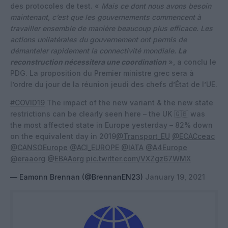
des protocoles de test. «
Mais ce dont nous avons besoin
maintenant, c’est que les gouvernements commencent à
travailler ensemble de manière beaucoup plus efficace. Les
actions unilatérales du gouvernement ont permis de
démanteler rapidement la connectivité mondiale.
La
reconstruction nécessitera une coordination
», a conclu le
PDG. La proposition du Premier ministre grec sera à
l’ordre du jour de la réunion jeudi des chefs d’État de l’UE.
#COVID19
The impact of the new variant & the new state
restrictions can be clearly seen here – the UK 🇬🇧 was
the most affected state in Europe yesterday – 82% down
on the equivalent day in 2019
@Transport_EU
@ECACceac
@CANSOEurope
@ACI_EUROPE
@IATA
@A4Europe
@eraaorg
@EBAAorg
pic.twitter.com/VXZgz67WMX
— Eamonn Brennan (@BrennanEN23)
January 19, 2021