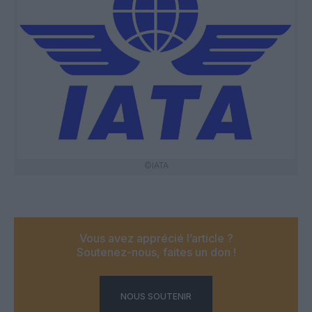
©IATA
Vous avez apprécié l’article ?
Soutenez-nous, faites un don !
NOUS SOUTENIR