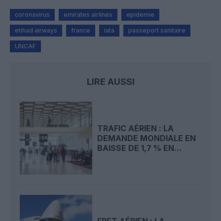
coronavirus
emirates airlines
epidemie
etihad airways
france
iata
passeport sanitaire
UNCAF
LIRE AUSSI
TRAFIC AÉRIEN : LA
DEMANDE MONDIALE EN
BAISSE DE 1,7 % EN...