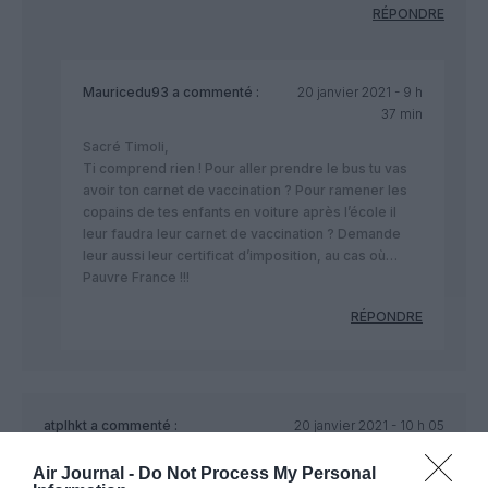
RÉPONDRE
Mauricedu93
a commenté :
20 janvier 2021 - 9 h
37 min
Sacré Timoli,
Ti comprend rien ! Pour aller prendre le bus tu vas
avoir ton carnet de vaccination ? Pour ramener les
copains de tes enfants en voiture après l’école il
leur faudra leur carnet de vaccination ? Demande
leur aussi leur certificat d’imposition, au cas où…
Pauvre France !!!
RÉPONDRE
atplhkt
a commenté :
20 janvier 2021 - 10 h 05
min
Air Journal -
Do Not Process My Personal
Les opposants à la mesure semblent donc ignorer que le