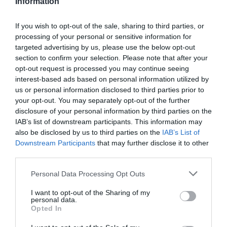
Information
carnet international de vaccination existe depuis plus de 50
ans !
If you wish to opt-out of the sale, sharing to third parties, or
Il était indispensable pour se rendre en certains pays
processing of your personal or sensitive information for
(exemple en ce qui concerne la fièvre jaune). Les mentions
targeted advertising by us, please use the below opt-out
des vaccins comportaient date, numéro de lot, et lieu
section to confirm your selection. Please note that after your
d’injection).
opt-out request is processed you may continue seeing
interest-based ads based on personal information utilized by
RÉPONDRE
us or personal information disclosed to third parties prior to
your opt-out. You may separately opt-out of the further
disclosure of your personal information by third parties on the
PASATPDUTOUT
a commenté
20 janvier 2021 - 10 h
IAB’s list of downstream participants. This information may
:
58 min
also be disclosed by us to third parties on the
IAB’s List of
Downstream Participants
that may further disclose it to other
Les opposants savent faire la différence
third parties.
sémantique entre “systématique” et “certains
pays”.. Je doute que le précieux sésame jaune et
Personal Data Processing Opt Outs
vert fût demandé pour voler entre Marseille et
Genève !? Mais bien sûr les moutons de Panurge
I want to opt-out of the Sharing of my
s’en moquent eux: l’herbe est bonne là où on leur
personal data.
impose de brouter… Je suis raccord avec
Opted In
MAURICEDU93.. Pitoyable ! Pauvre France.