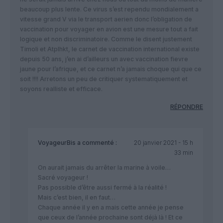
beaucoup plus lente. Ce virus s’est rependu mondialement a
vitesse grand V via le transport aerien donc l’obligation de
vaccination pour voyager en avion est une mesure tout a fait
logique et non discriminatoire. Comme le disent justement
Timoli et Atplhkt, le carnet de vaccination international existe
depuis 50 ans, j’en ai d’ailleurs un avec vaccination fievre
jaune pour l’afrique, et ce carnet n’a jamais choque qui que ce
soit !!!! Arretons un peu de critiquer systematiquement et
soyons realliste et efficace.
RÉPONDRE
VoyageurBis
a commenté :
20 janvier 2021 - 15 h
33 min
On aurait jamais du arrêter la marine à voile…
Sacré voyageur !
Pas possible d’être aussi fermé à la réalité !
Mais c’est bien, il en faut…
Chaque année il y en a mais cette année je pense
que ceux de l’année prochaine sont déjà là ! Et ce