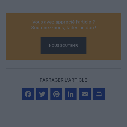
Vous avez apprécié l’article ?
Soutenez-nous, faites un don !
NOUS SOUTENIR
PARTAGER L'ARTICLE
Facebook
Twitter
Pinterest
LinkedIn
Email
Print