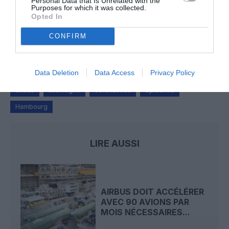
Personal Data that Is Unrelated with the
Purposes for which it was collected.
Opted In
Manfou
a commenté l'article :
CONFIRM
Pyramides, croisières et mer Rouge : l’Égypte mise sur
une saison record malgré le contexte géopolitique
Data Deletion
Data Access
Privacy Policy
airbus
allemagne
coronavirus
epidemie
Hambourg
LIRE AUSSI
AIRBUS DOIT ACCÉLÉRER
AVEC 90 AVIONS PAR
MOIS NÉCESSAIRES...