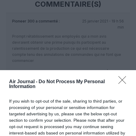
COMMENTAIRE(S)
Pioneer 300
a commenté :
25 janvier 2021 - 19 h 56
min
Prompt rétablissement aux employés qui a mon avis
devraient obtenir une prime puisqu ils participent au
ralentissement de la production ce qui est nécessaire
compte tenu des annulations de commandes qui ne font que
commencer
RÉPONDRE
Air Journal -
Do Not Process My Personal
Information
LAISSER UN COMMENTAIRE
If you wish to opt-out of the sale, sharing to third parties, or
processing of your personal or sensitive information for
targeted advertising by us, please use the below opt-out
section to confirm your selection. Please note that after your
FAIRE UN DON
opt-out request is processed you may continue seeing
interest-based ads based on personal information utilized by