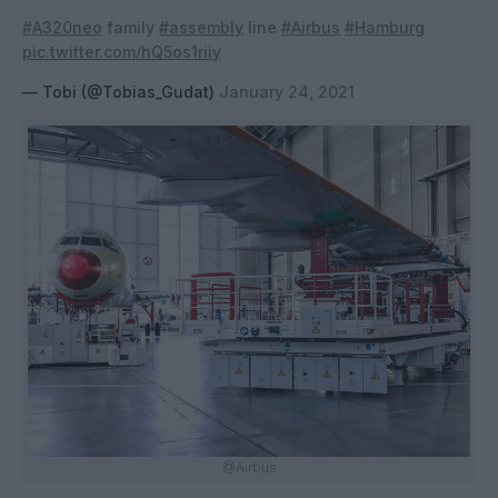
#A320neo
family
#assembly
line
#Airbus
#Hamburg
pic.twitter.com/hQ5os1riiy
— Tobi (@Tobias_Gudat)
January 24, 2021
@Airbus