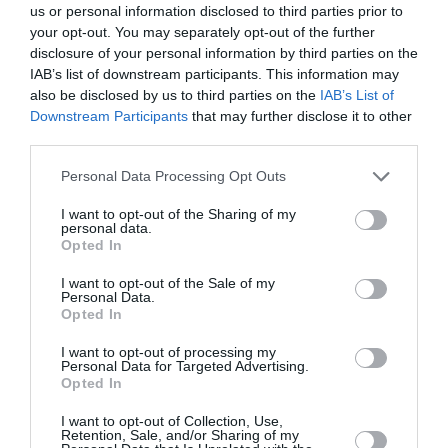
Appel aux lecteurs !
us or personal information disclosed to third parties prior to
your opt-out. You may separately opt-out of the further
Soutenez Air Journal participez
à son
disclosure of your personal information by third parties on the
développement !
IAB’s list of downstream participants. This information may
also be disclosed by us to third parties on the
IAB’s List of
Downstream Participants
that may further disclose it to other
NOUS SOUTENIR
third parties.
Personal Data Processing Opt Outs
I want to opt-out of the Sharing of my
personal data.
Opted In
I want to opt-out of the Sale of my
Personal Data.
DERNIERS COMMENTAIRES
Opted In
I want to opt-out of processing my
Personal Data for Targeted Advertising.
atplhkt
a commenté l'article :
Opted In
Contrôles aux frontières entre l’Espagne et l’Italie : des
I want to opt-out of Collection, Use,
arrivées plus longues, des correspondances à risque
Retention, Sale, and/or Sharing of my