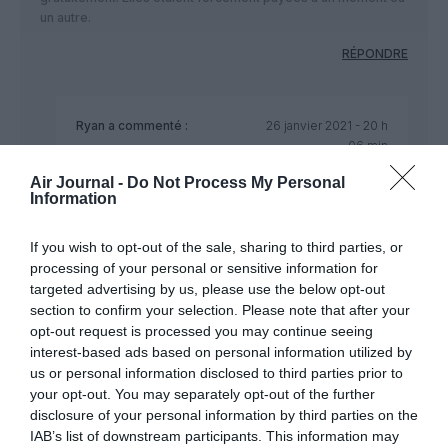
un autre.
RÉPONDRE
Ryan
a commenté :
26 janvier 2021 - 20 h
06 min
Sauf que les billets restent au même prix voir plus
Air Journal -
Do Not Process My Personal
onéreux sans la restauration…Les compagnies ne
Information
modifieraient pas leur systême si elles n’étaient pas
gagnantes !
If you wish to opt-out of the sale, sharing to third parties, or
processing of your personal or sensitive information for
RÉPONDRE
targeted advertising by us, please use the below opt-out
section to confirm your selection. Please note that after your
opt-out request is processed you may continue seeing
interest-based ads based on personal information utilized by
Bertrand
a commenté :
26 janvier 2021 - 15 h 32
us or personal information disclosed to third parties prior to
min
your opt-out. You may separately opt-out of the further
disclosure of your personal information by third parties on the
Il serait utopique de penser qu’en « déduisant la soit disant
IAB’s list of downstream participants. This information may
collation » du prix du billet que cela fasse varier sensiblement