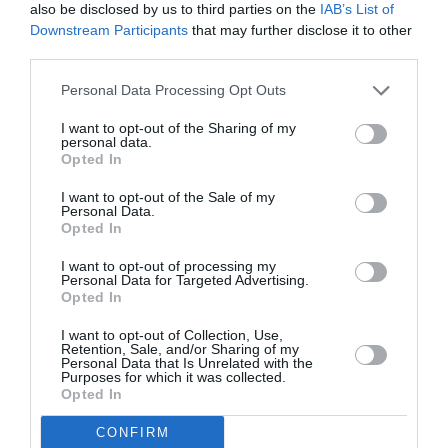
also be disclosed by us to third parties on the
IAB’s List of
le prix du billet. Ce n’est pas ce poste là qui coûte le plus dans
Downstream Participants
that may further disclose it to other
le prix d’un coupon.
third parties.
De plus ce n’est pas tant une économie que les compagnies
font mais plutôt éviter le gaspillage, car beaucoup de ces
Personal Data Processing Opt Outs
offres étaient refusées des passagers et finissaient à la
poubelle car ne pouvant être conservées que courtement.
I want to opt-out of the Sharing of my
personal data.
RÉPONDRE
Opted In
I want to opt-out of the Sale of my
Personal Data.
Opted In
Maurice
a commenté :
26 janvier 2021 - 15 h 35
min
I want to opt-out of processing my
Personal Data for Targeted Advertising.
Faudra que les stocks soient mieux gérés qu’avec swiss
Opted In
depuis GVA. Il n’est pas rare qu’il n’y aille plus de nourriture au
retour.
I want to opt-out of Collection, Use,
Retention, Sale, and/or Sharing of my
RÉPONDRE
Personal Data that Is Unrelated with the
Purposes for which it was collected.
Opted In
CONFIRM
flydreamer
a commenté :
26 janvier 2021 - 17 h 18