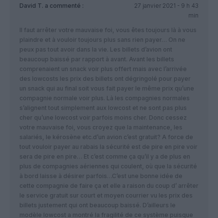
David T.
a commenté :
27 janvier 2021 - 9 h 43
min
Il faut arrêter votre mauvaise foi, vous êtes toujours là à vous
plaindre et à vouloir toujours plus sans rien payer… On ne
peux pas tout avoir dans la vie. Les billets d’avion ont
beaucoup baissé par rapport à avant. Avant les billets
comprenaient un snack voir plus offert mais avec l’arrivée
des lowcosts les prix des billets ont dégringolé pour payer
un snack qui au final soit vous fait payer le même prix qu’une
compagnie normale voir plus. Là les compagnies normales
s’alignent tout simplement aux lowcost et ne sont pas plus
cher qu’une lowcost voir parfois moins cher. Donc cessez
votre mauvaise foi, vous croyez que la maintenance, les
salariés, le kérosène etc.d’un avion c’est gratuit? A force de
tout vouloir payer au rabais la sécurité est de pire en pire voir
sera de pire en pire… Et c’est comme ça qu’il y a de plus en
plus de compagnies aériennes qui coulent, où que la sécurité
à bord laisse à désirer parfois…C’est une bonne idée de
cette compagnie de faire ça et elle a raison du coup d’ arrêter
le service gratuit sur court et moyen courrier vu les prix des
billets justement qui ont beaucoup baissé. D’ailleurs le
modèle lowcost a montré la fragilité de ce système puisque