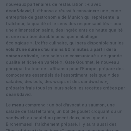
nouveaux partenaires de restauration : « avec
dean&david
, Lufthansa a réussi à convaincre une jeune
entreprise de gastronomie de Munich qui représente la
fraîcheur, la qualité et le sens des responsabilités – pour
une alimentation saine, des ingrédients de haute qualité
et une nutrition durable ainsi que emballage
écologique ». L’offre culinaire, qui sera disponible sur les
vols d’une durée d’au moins 60 minutes
à partir de la
saison estivale
, sera selon un communiqué « de grande
qualité et riche en variété ». Gate Gourmet, le nouveau
principal traiteur de Lufthansa pour l’Europe, prépare des
composants essentiels de l’assortiment, tels que « des
salades, des bols, des wraps et des sandwichs »,
préparés frais tous les jours selon les recettes créées par
dean&david.
Le
menu
comprend : un bol d’avocat au saumon, une
salade de falafel tahini, un bol de poulet croquant ou un
sandwich au poulet au piment doux, ainsi que du
Birchermuesli fraîchement préparé. Il y aura aussi des
“Best of dean&david boxes” avec une sélection de ces