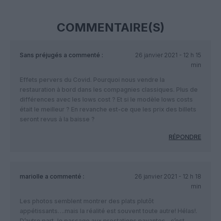
COMMENTAIRE(S)
Sans préjugés
a commenté :
26 janvier 2021 - 12 h 15
min
Effets pervers du Covid. Pourquoi nous vendre la
restauration à bord dans les compagnies classiques. Plus de
différences avec les lows cost ? Et si le modèle lows costs
était le meilleur ? En revanche est-ce que les prix des billets
seront revus à la baisse ?
RÉPONDRE
mariolle
a commenté :
26 janvier 2021 - 12 h 18
min
Les photos semblent montrer des plats plutôt
appétissants….mais la réalité est souvent toute autre! Hélas!.
D’autre part, le passage aux prestations payantes,, c’est