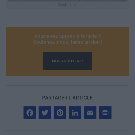
©Lufthansa
Vous avez apprécié l’article ?
Soutenez-nous, faites un don !
NOUS SOUTENIR
PARTAGER L'ARTICLE
Facebook
Twitter
Pinterest
LinkedIn
Email
Print