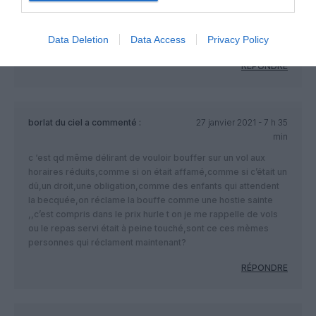
min
Utiliser le terme restauration pour parler alimentaire en eco
Data Deletion
Data Access
Privacy Policy
sur du moyen courrier, est un doux euphémisme.
RÉPONDRE
borlat du ciel
a commenté :
27 janvier 2021 - 7 h 35
min
c ‘est qd même délirant de vouloir bouffer sur un vol aux
horaires réduits,comme si on était affamé,comme si c’était un
dû,un droit,une obligation,comme des enfants qui attendent
la becquée,on réclame la bouffe comme une hostie sainte
,,c’est compris dans le prix hurle t on je me rappelle de vols
ou le repas servi était à peine touché,sont ce ces mèmes
personnes qui réclament maintenant?
RÉPONDRE