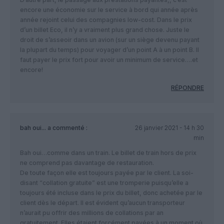
encore une économie sur le service à bord qui année après
année rejoint celui des compagnies low-cost. Dans le prix
d’un billet Eco, il n’y a vraiment plus grand chose. Juste le
droit de s’asseoir dans un avion (sur un siège devenu payant
la plupart du temps) pour voyager d’un point A à un point B. Il
faut payer le prix fort pour avoir un minimum de service….et
encore!
RÉPONDRE
bah oui...
a commenté :
26 janvier 2021 - 14 h 30
min
Bah oui…comme dans un train. Le billet de train hors de prix
ne comprend pas davantage de restauration.
De toute façon elle est toujours payée par le client. La soi-
disant “collation gratuite” est une tromperie puisqu’elle a
toujours été incluse dans le prix du billet, donc achetée par le
client dès le départ. Il est évident qu’aucun transporteur
n’aurait pu offrir des millions de collations par an
gratuitement. Elles étaient forcément payées à un moment où