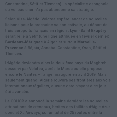
Constantine, Sétif et Tlemcen), la spécialiste espagnole
du vol pas cher n’a pas abandonné sa stratégie.
Selon
Visa-Algérie,
Volotea espère lancer de nouvelles
liaisons pour la prochaine saison estivale, au départ de
trois aéroports français en région :
Lyon-Saint Exupéry
serait relié à Sétif (une ligne attribuée
en février dernier
),
Bordeaux-Mérignac
à Alger, et surtout
Marseille-
Provence
à Béjaïa, Annaba, Constantine, Oran, Sétif et
Tlemcen.
L’Algérie deviendra alors le deuxième pays du Maghreb
desservi par Volotea, après le Maroc où elle propose
encore le Nantes – Tanger inauguré en avril 2019. Mais
seulement quand l’Algérie rouvrira ses frontières aux vols
internationaux réguliers, aucune date n’ayant à ce jour
été avancée.
La COHOR a annoncé la semaine dernière les nouvelles
attributions de créneaux, hérités des faillites d’Aigle Azur
donc et XL Airways, sur un total de 25 routes entre la