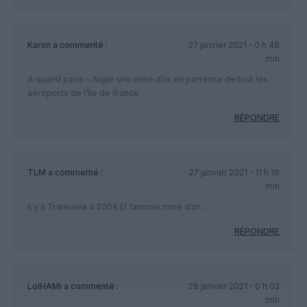
Karim
a commenté :
27 janvier 2021 - 0 h 48
min
A quand paris – Alger une mine d’or en partence de tout les
aéroports de l’île de france
RÉPONDRE
TLM
a commenté :
27 janvier 2021 - 11 h 19
min
Il y a Transavia à 200€ El famoso mine d’or…
RÉPONDRE
LolHAMi
a commenté :
28 janvier 2021 - 0 h 02
min