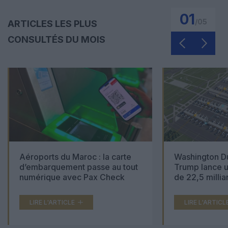
01
/
05
ARTICLES LES PLUS
CONSULTÉS DU MOIS
Aéroports du Maroc : la carte
Washington Du
d’embarquement passe au tout
Trump lance u
numérique avec Pax Check
de 22,5 millia
LIRE L'ARTICLE
LIRE L'ARTICL