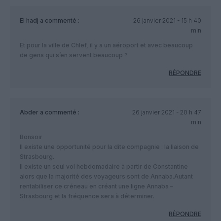
El hadj
a commenté :
26 janvier 2021 - 15 h 40
min
Et pour la ville de Chlef, il y a un aéroport et avec beaucoup
de gens qui s’en servent beaucoup ?
RÉPONDRE
Abder
a commenté :
26 janvier 2021 - 20 h 47
min
Bonsoir
Il existe une opportunité pour la dite compagnie : la liaison de
Strasbourg.
Il existe un seul vol hebdomadaire à partir de Constantine
alors que la majorité des voyageurs sont de Annaba.Autant
rentabiliser ce créneau en créant une ligne Annaba –
Strasbourg et la fréquence sera à déterminer.
RÉPONDRE