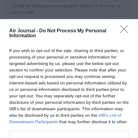
La ville de Batna aussi à un aéroport. Existe-t-il un vol sur la
pauvre ville.
RÉPONDRE
Air Journal -
Do Not Process My Personal
Information
ARAFAT
a commenté :
29 janvier 2021 - 11 h 06
If you wish to opt-out of the sale, sharing to third parties, or
min
processing of your personal or sensitive information for
targeted advertising by us, please use the below opt-out
Je ne comprend pas pourquoi, il n’y a pas de vol low-cost de
NICE vers ALGER et vis versa
section to confirm your selection. Please note that after your
Car le département des alpes maritimes compte plus d’un
opt-out request is processed you may continue seeing
million d’habitants, mais surtout qu’il a plus de 30%
interest-based ads based on personal information utilized by
D’ALGERIEN.
us or personal information disclosed to third parties prior to
C’est un créneau, qui peut rapporter gros !!!
your opt-out. You may separately opt-out of the further
disclosure of your personal information by third parties on the
RÉPONDRE
IAB’s list of downstream participants. This information may
also be disclosed by us to third parties on the
IAB’s List of
Downstream Participants
that may further disclose it to other
third parties.
Bernard
a commenté :
29 janvier 2021 - 13 h 19
min