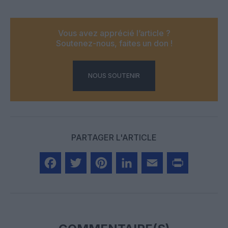
Vous avez apprécié l’article ?
Soutenez-nous, faites un don !
NOUS SOUTENIR
PARTAGER L'ARTICLE
Facebook
Twitter
Pinterest
LinkedIn
Email
Print