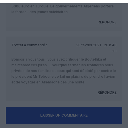
Algeriennes à l’étranger qui exigents des pot-de-vin jusqu’à
5000 euro en Turquie. Le gouvernements Algeriens portera
la fardeau des jeunes suicidaires.
RÉPONDRE
Trottet
a commenté :
28 février 2021 - 20 h 40
min
Bonsoir à vous tous ..vous avez critiquer le Bouteflika et
maintenant ces pires ….pourquoi fermer les frontières nous
privées de nos familles et ceux qui sont décédé par contre le
le président Mr Teboune ce fait un plaisirs de prendre l avion
et de voyager en Allemagne ces une honte..
RÉPONDRE
LAISSER UN COMMENTAIRE