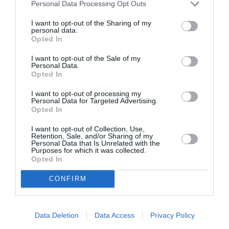
Personal Data Processing Opt Outs
la ligne Nice-alger est une petite ligne de niveau 3. Elle a été
attribué l’année dernière à Air France côté français. Je crois
I want to opt-out of the Sharing of my
personal data.
qu’erlle exiqte qu’en été deux fois par semaine .
Opted In
RÉPONDRE
I want to opt-out of the Sale of my
Personal Data.
Opted In
Reda
a commenté :
11 février 2021 - 11 h 20
I want to opt-out of processing my
Personal Data for Targeted Advertising.
min
Opted In
Ces frontieres fermer depuis le 17/03/2020, causent la
déprime de centaines de milliers d’Algeriens, une perte de 41
I want to opt-out of Collection, Use,
Retention, Sale, and/or Sharing of my
milliards de dinars, la fermeture de plus de 4000 agences de
Personal Data that Is Unrelated with the
voyage. Nombreux d’imigrés et voyageurs Algeriens se
Purposes for which it was collected.
retrouvent clochardiser dans des pays étrangé. Malgré ce
Opted In
désastre, le gouvernement Algerien et le fameux professeur
CONFIRM
Berakani maintiennent cette cloture et trouvent toujours un
prétexte pour reprolongé la durée de fermeture. Malgré les
dispositions sanitaires prises par les Aéreport, d’exiger les
test PCR 72 heures avannt l’embarquement. A celà s’ajoute la
Data Deletion
Data Access
Privacy Policy
coruption et la bureaucratie des consulats et ambassades