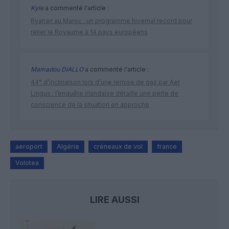
Kyle
a commenté l'article :
Ryanair au Maroc : un programme hivernal record pour
relier le Royaume à 14 pays européens
Mamadou DIALLO
a commenté l'article :
44° d’inclinaison lors d’une remise de gaz par Aer
Lingus : l’enquête irlandaise détaille une perte de
conscience de la situation en approche
aeroport
Algérie
créneaux de vol
france
Volotea
LIRE AUSSI