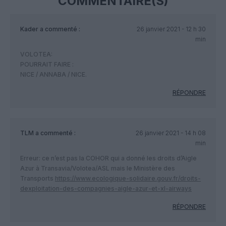
COMMENTAIRE(S)
Kader
a commenté :
26 janvier 2021 - 12 h 30
min
VOLOTEA:
POURRAIT FAIRE :
NICE / ANNABA / NICE.
RÉPONDRE
TLM
a commenté :
26 janvier 2021 - 14 h 08
min
Erreur: ce n’est pas la COHOR qui a donné les droits d’Aigle
Azur à Transavia/Volotea/ASL mais le Ministère des
Transports
https://www.ecologique-solidaire.gouv.fr/droits-
dexploitation-des-compagnies-aigle-azur-et-xl-airways
RÉPONDRE