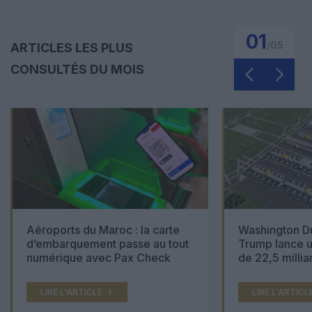
01
/
05
ARTICLES LES PLUS
CONSULTÉS DU MOIS
Aéroports du Maroc : la carte
Washington Du
d’embarquement passe au tout
Trump lance u
numérique avec Pax Check
de 22,5 millia
LIRE L'ARTICLE
LIRE L'ARTICL