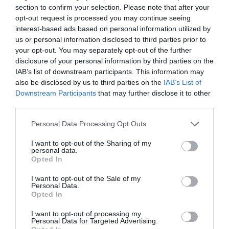
Pas une journée sans un effet d’annonce des compagnies du
section to confirm your selection. Please note that after your
Golfe Il faut bien occuper le devant de la scène par ces
opt-out request is processed you may continue seeing
bonnes intentions plutôt que de l’occuper sur la scène
interest-based ads based on personal information utilized by
politique en parlant des droits de l’homme
us or personal information disclosed to third parties prior to
your opt-out. You may separately opt-out of the further
RÉPONDRE
disclosure of your personal information by third parties on the
IAB’s list of downstream participants. This information may
also be disclosed by us to third parties on the
IAB’s List of
FL350
a commenté :
30 janvier 2021 - 17 h
Downstream Participants
that may further disclose it to other
00 min
third parties.
Il font avec ce qu’ils ont, c’est à dire pas grand
chose.
Personal Data Processing Opt Outs
Ou comment faire parler de soi quand on a rien à
I want to opt-out of the Sharing of my
dire : du marketing à 2 balles surfant sur la détresse
personal data.
Opted In
du moment.
RÉPONDRE
I want to opt-out of the Sale of my
Personal Data.
Opted In
I want to opt-out of processing my
Personal Data for Targeted Advertising.
LAISSER UN COMMENTAIRE