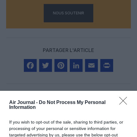
NOUS SOUTENIR
PARTAGER L'ARTICLE
Facebook
Twitter
Pinterest
LinkedIn
Email
Print
Air Journal -
Do Not Process My Personal
COMMENTAIRE(S)
Information
If you wish to opt-out of the sale, sharing to third parties, or
Pioneer 300
a commenté :
28 janvier 2021 - 19 h 14
processing of your personal or sensitive information for
min
targeted advertising by us, please use the below opt-out