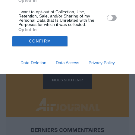
Opted In
I want to opt-out of Collection, Use,
Retention, Sale, and/or Sharing of my
Personal Data that Is Unrelated with the
Purposes for which it was collected.
FAIRE UN DON
Opted In
CONFIRM
Appel aux lecteurs !
Soutenez Air Journal participez
à son
développement !
Data Deletion
Data Access
Privacy Policy
NOUS SOUTENIR
DERNIERS COMMENTAIRES