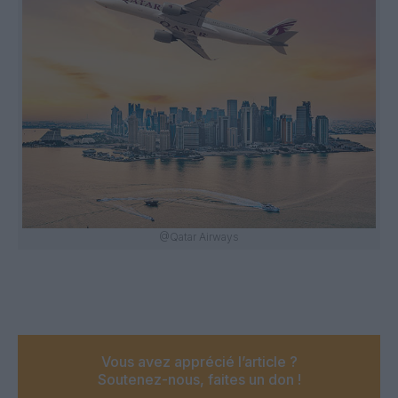
@Qatar Airways
Vous avez apprécié l’article ?
Soutenez-nous, faites un don !