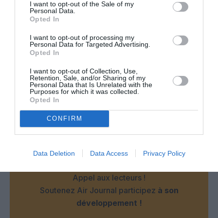
I want to opt-out of the Sale of my
Personal Data.
Enfin, quelles sont les contreparties demandées contre ces
Opted In
exportations (et pour être cynique, contre les morts que nous
allons subir en France pour cause de non-vaccination à
I want to opt-out of processing my
temps)? De l’argent? Un accès facilités aux ressources
Personal Data for Targeted Advertising.
Opted In
naturelles ou aux entreprises de ces pays?
RÉPONDRE
I want to opt-out of Collection, Use,
Retention, Sale, and/or Sharing of my
Personal Data that Is Unrelated with the
Purposes for which it was collected.
Opted In
LAISSER UN COMMENTAIRE
CONFIRM
FAIRE UN DON
Data Deletion
Data Access
Privacy Policy
Appel aux lecteurs !
Soutenez Air Journal participez
à son
développement !