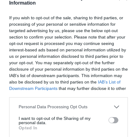
Information
If you wish to opt-out of the sale, sharing to third parties, or
processing of your personal or sensitive information for
Facebook
Twitter
Pinterest
LinkedIn
Email
Print
targeted advertising by us, please use the below opt-out
section to confirm your selection. Please note that after your
opt-out request is processed you may continue seeing
interest-based ads based on personal information utilized by
COMMENTAIRE(S)
us or personal information disclosed to third parties prior to
your opt-out. You may separately opt-out of the further
disclosure of your personal information by third parties on the
Vax
a commenté :
17 février 2021 - 13 h 58
IAB’s list of downstream participants. This information may
min
also be disclosed by us to third parties on the
IAB’s List of
Est-ce que ces exportations de vaccins ralentissent la
Downstream Participants
that may further disclose it to other
disponibilité de vaccins en France? Ou s’agit-il de doses qui
third parties.
ont été financées par les pays importateurs pour une
production en leur nom sur notre sol?
Personal Data Processing Opt Outs
J’ai des doutes, mais je ne trouve aucune information claire.
I want to opt-out of the Sharing of my
personal data.
Si les exportations de vaccins sont pris sur notre production,
Opted In
savez-vous combien de temps est-ce que la France perd par
rapport à si la production n’était pas exportée?