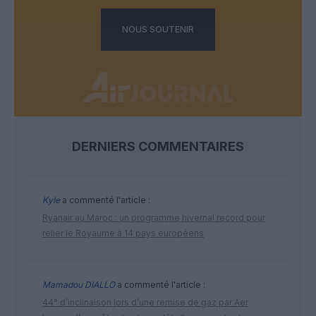
NOUS SOUTENIR
DERNIERS COMMENTAIRES
Kyle
a commenté l'article :
Ryanair au Maroc : un programme hivernal record pour
relier le Royaume à 14 pays européens
Mamadou DIALLO
a commenté l'article :
44° d’inclinaison lors d’une remise de gaz par Aer