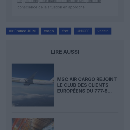
Lingus : l’enquête irlandaise détaille une perte de
conscience de la situation en approche
Air France-KLM
cargo
fret
UNICEF
vaccin
LIRE AUSSI
MSC AIR CARGO REJOINT
LE CLUB DES CLIENTS
EUROPÉENS DU 777‑8...