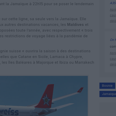
A35
ttant la Jamaïque à 22h15 pour se poser le lendemain
Apr
cau
sur cette ligne, sa seule vers la Jamaïque. Elle
déjà
x autres destinations vacances, les
Maldives
et
oposées toute l’année, avec respectivement « trois
es restrictions de voyage liées à la pandémie de
On f
comm
gnie suisse « ouvrira la saison à des destinations
Apr
telles que Catane en Sicile, Larnaca à Chypre,
cau
, les îles Baléares à Majorque et Ibiza ou Marrakech
déjà
Bosnie
Jamaiqu