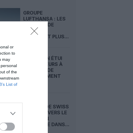
GROUPE
LUFTHANSA : LES
A220-100 DE
SWISS NE
DEVRAIENT PLUS...
sonal or
ection to
SWISS : UN ÉTUI
ou may
D’ÉCOUTEURS À
 personal
L’ORIGINE DE
out of the
DÉROUTEMENT
 downstream
DU...
B’s List of
UN A330 DE SWISS
DÉROUTÉ VERS LE
MAINE : UN
« INCENDIE DANS...