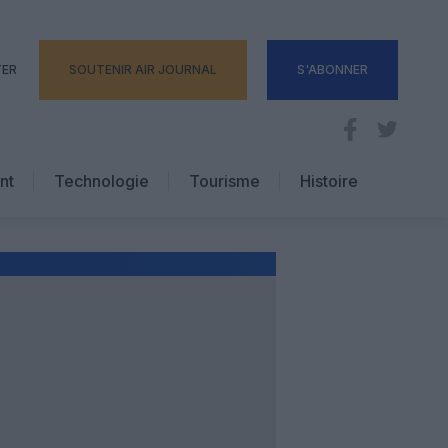
TER
SOUTENIR AIR JOURNAL
S'ABONNER
nt
Technologie
Tourisme
Histoire
Pratique
Hôtellerie
Voyages d’affaires