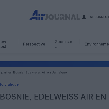
SE CONNEC
Low
Zoom sur
Perspective
Environneme
cost
…
Edito
En chiffres
Avis d’expert
 part en Bosnie, Edelweiss Air en Jamaïque
AJ Académie
fo pratique
Vidéo
BOSNIE, EDELWEISS AIR EN