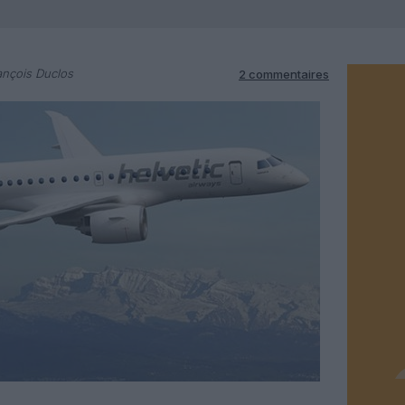
ançois Duclos
2 commentaires