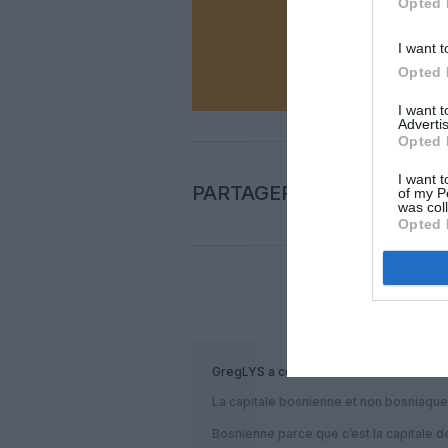
Opted 
I want t
N
Opted 
I want 
Advertis
Opted 
I want t
PARTAGER L'ARTICLE
of my P
was col
Opted 
COM
GregLYS
a commenté :
La capitale bosnienne et non bosniaque
Bosnienne parce que c’est la capitale 