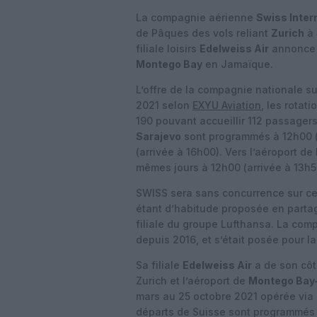
La compagnie aérienne
Swiss Intern
de Pâques des vols reliant
Zurich
à
filiale loisirs
Edelweiss Air
annonce u
Montego Bay
en Jamaïque.
L’offre de la compagnie nationale su
2021 selon
EXYU Aviation
, les rotat
190 pouvant accueillir 112 passagers
Sarajevo
sont programmés à 12h00 (a
(arrivée à 16h00). Vers l’aéroport de
mêmes jours à 12h00 (arrivée à 13h55
SWISS sera sans concurrence sur ces
étant d’habitude proposée en partag
filiale du groupe Lufthansa. La co
depuis 2016, et s’était posée pour l
Sa filiale
Edelweiss Air
a de son côt
Zurich et l’aéroport de
Montego Bay
mars au 25 octobre 2021 opérée via
départs de Suisse sont programmés l