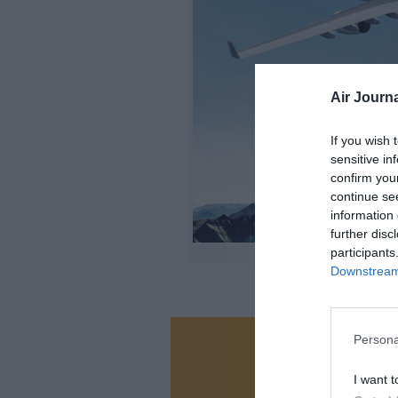
Air Journa
If you wish 
sensitive in
confirm you
continue se
information 
further disc
participants
Downstream 
Persona
Vous ave
Soutenez
I want t