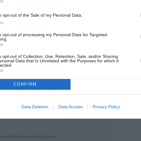
In
o opt-out of the Sale of my Personal Data.
OUS SOUTENIR
In
to opt-out of processing my Personal Data for Targeted
ing.
In
o opt-out of Collection, Use, Retention, Sale, and/or Sharing
ersonal Data that Is Unrelated with the Purposes for which it
lected.
In
Facebook
Twitter
Pinterest
LinkedIn
Email
Print
CONFIRM
MENTAIRE(S)
Data Deletion
Data Access
Privacy Policy
23 février 2021 - 9 h 26 min
.
de toute la Bosnie-Herzégovine.