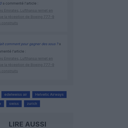
0
a commenté l'article :
ès Emirates, Lufthansa remet en
se la réception de Boeing 777-9
 construits
ait comment pour gagner des sous ?
a
enté l'article :
ès Emirates, Lufthansa remet en
se la réception de Boeing 777-9
 construits
edelweiss air
Helvetic Airways
e
swiss
zurich
LIRE AUSSI