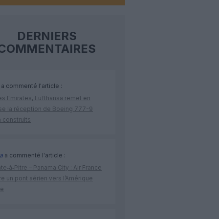
DERNIERS
COMMENTAIRES
a commenté l'article :
ès Emirates, Lufthansa remet en
se la réception de Boeing 777-9
 construits
a
a commenté l'article :
te‑à‑Pitre – Panama City : Air France
e un pont aérien vers l’Amérique
ne