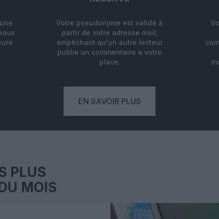
'une
Votre pseudonyme est validé à
Vo
deaux
partir de votre adresse mail,
eure
empêchant qu'un autre lecteur
com
.
publie un commentaire à votre
place.
mo
EN SAVOIR PLUS
S PLUS
DU MOIS