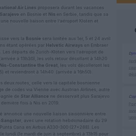
ational Air Lines
proposera durant les vacances
Sarajevo
en Bosnie et
Nis
en Serbie, tandis que sa
ne nouvelle liaison entre l’aéroport Kloten et
isse vers la
Bosnie
sera limitée aux 1er, 5 et 24 avril
ions étant opérées par
Helvetic Airways
en Embraer
. Les départs de Zurich-Kloten vers l’aéroport de
Djm
rrivée à 13h30), les vols retour décollant à 14h20
Apr
Nis-Constantine the Great
, les vols décolleront les
cau
) et reviendront à 14h40 (arrivée à 16h50).
déjà
 deux routes, celle vers la capitale bosnienne
e de codes via Vienne avec Austrian Airlines, autre
mpagnie de
Star Alliance
ne desservait plus Sarajevo
Cop
a dernière fois à Nis en 2019.
Poin
ouvr
é annoncé une nouvelle liaison saisonnière entre
lati
-Sangster
, avec une rotation hebdomadaire du 29
 Punta Cana en Airbus A330-300 (27+288). Les
e lundi (le mardi de juin à septembre) à 13h15 pour