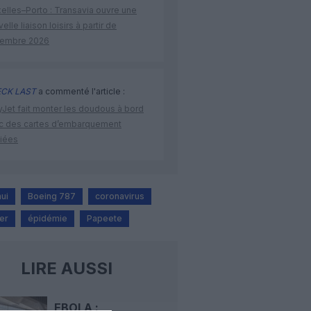
elles–Porto : Transavia ouvre une
elle liaison loisirs à partir de
embre 2026
CK LAST
a commenté l'article :
yJet fait monter les doudous à bord
c des cartes d’embarquement
iées
nui
Boeing 787
coronavirus
er
épidémie
Papeete
LIRE AUSSI
EBOLA :