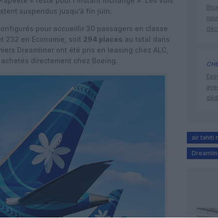
– Papeete « reste pour l’instant inchangé ». Les vols
Brux
stent suspendus jusqu’à fin juin.
nouv
 configurés pour accueillir 30 passagers en classe
déc
et 232 en Economie, soit
294 places
au total dans
iers Dreamliner ont été pris en leasing chez ALC,
é achetés directement chez Boeing.
CHE
Eas
ave
déd
air tahiti 
Dreamlin