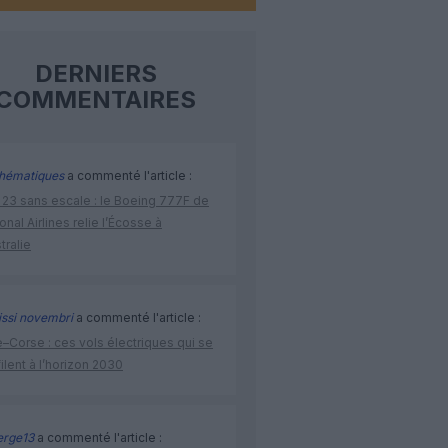
DERNIERS
COMMENTAIRES
hématiques
a commenté l'article :
 23 sans escale : le Boeing 777F de
onal Airlines relie l’Écosse à
stralie
issi novembri
a commenté l'article :
–Corse : ces vols électriques qui se
ilent à l’horizon 2030
rge13
a commenté l'article :