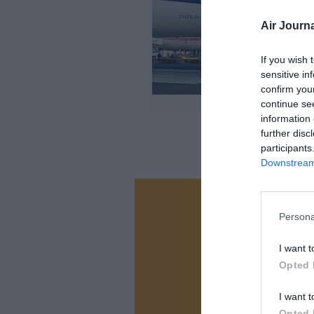
Air Journa
If you wish 
sensitive in
confirm you
continue se
information 
further disc
participants
Downstream 
Vous ave
Persona
Soutenez
I want t
Opted 
N
I want t
Opted 