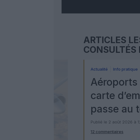
ARTICLES LE
CONSULTÉS 
Actualité
Info pratique
Aéroports 
carte d’e
passe au t
numérique
Publié le 2 août 2026 à 
12 commentaires
Check