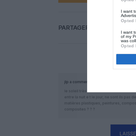
I want 
Advertis
Opted 
PARTAGER L'ARTICLE
I want t
of my P
was col
Opted 
COM
jlp
a commenté :
le soleil très intense du désert tout 
entre la nuit e t le jour, ne sont ils pas
matières plastiques, peintures, compos
composites ? ? ?
LAISS