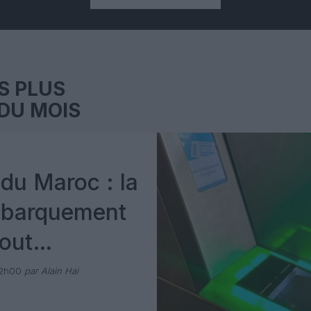
S PLUS
DU MOIS
du Maroc : la
mbarquement
out
 avec Pax
12h00
par Alain Hai