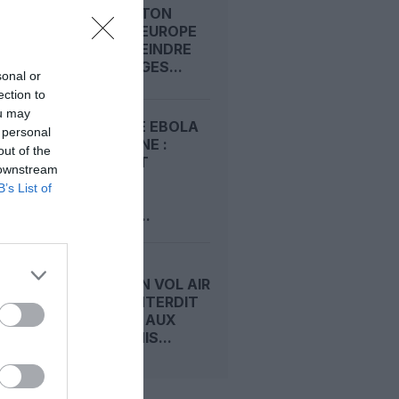
WASHINGTON
PRESSE L’EUROPE
DE RESTREINDRE
LES VOYAGES...
sonal or
ection to
ou may
DIRECTIVE EBOLA
 personal
AMÉRICAINE :
out of the
COMMENT
 downstream
BRUSSELS
B’s List of
AIRLINES
PROTÈGE...
EBOLA : UN VOL AIR
FRANCE INTERDIT
D’ENTRÉE AUX
ÉTATS-UNIS...