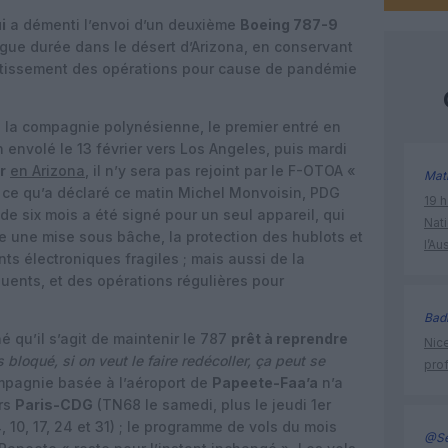
i
a démenti l’envoi d’un deuxième
Boeing 787-9
gue durée dans le désert d’Arizona, en conservant
entissement des opérations pour cause de pandémie
 la compagnie polynésienne, le premier entré en
en envolé le 13 février vers Los Angeles, puis mardi
r
en Arizona
, il n’y sera pas rejoint par le F-OTOA «
Mat
t ce qu’a déclaré ce matin Michel Monvoisin, PDG
19 h
 de six mois a été signé pour un seul appareil, qui
Nati
 une mise sous bâche, la protection des hublots et
l’Au
s électroniques fragiles ; mais aussi de la
ents, et des opérations régulières pour
Bad
né qu’il s’agit de maintenir le 787
prêt à reprendre
Nice
s bloqué, si on veut le faire redécoller, ça peut se
prof
mpagnie basée à l’aéroport de
Papeete-Faa’a
n’a
rs
Paris-CDG
(TN68 le samedi, plus le jeudi 1er
4, 10, 17, 24 et 31) ; le programme de vols du mois
@Se