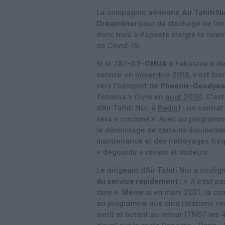
La compagnie aérienne
Air Tahiti Nu
Dreamliner
pour du stockage de lon
donc trois à Papeete malgré la ral
de Covid-19.
Si le 787-9
F-OMUA
« Fakarava » de
service en
novembre 2018
, s’est bi
vers l’aéroport de
Phoenix-Goodyea
Tetiaroa » (livré en
aout 2019
). C’es
d’Air Tahiti Nui, à
Radio1
: un contrat
sera «
cocooné
». Avec au programme
le démontage de certains équipement
maintenance et des nettoyages fréqu
« dégourdir » rouest et moteurs.
Le dirigeant d’Air Tahiti Nui a soulig
du service rapidement
: «
Il n’est pa
faire
». Même si en mars 2021, la co
au programme que cinq rotations ve
avril) et autant au retour (TN67 les 