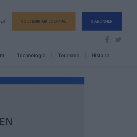
TER
SOUTENIR AIR JOURNAL
S'ABONNER
nt
Technologie
Tourisme
Histoire
Pratique
Hôtellerie
Voyages d’affaires
 EN