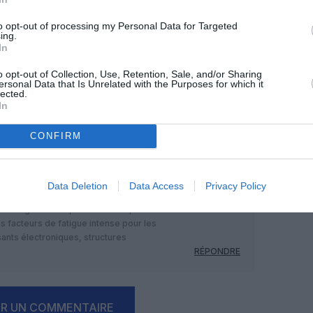
to opt-out of processing my Personal Data for Targeted
ing.
In
o opt-out of Collection, Use, Retention, Sale, and/or Sharing
ersonal Data that Is Unrelated with the Purposes for which it
Facebook
Twitter
Pinterest
LinkedIn
Email
Print
lected.
In
CONFIRM
MENTAIRE(S)
Data Deletion
Data Access
Privacy Policy
27 février 2021 - 11 h 41 min
comme la grande amplitude de température
 des facteurs de fatigue intense pour les
ants électroniques, structures
RÉPONDRE
ER UN COMMENTAIRE