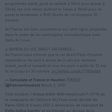
programmés mardi, jeudi et samedi à 10h10 pour arriver à
13h45, les vols retour quittant le Texas à 15h45 pour se
poser le lendemain à 8h15 (durée de vol moyenne 10
heures).
Air France est sans concurrence sur cette ligne, proposée
dans le cadre de sa coentreprise transatlantique avec
Delta Air Lines.
✈️ REPRISE DU VOL DIRECT AIR FRANCE –
Air France nous informe que le vol direct Paris-Houston
reprendra le 1er avril à raison de 3 vols par semaine
(mardi, jeudi et samedi) et tous les jours à partir du 31 mai
et ce jusqu’au 30 octobre.
pic.twitter.com/kzTYREkd84
— Consulate of France in Houston 🇫🇷🇪🇺
(@franceinhouston)
March 2, 2021
Côté incident, l’
Airbus A350-900
immatriculé F-HTYA de
la compagnie de l’alliance SkyTeam avait décollé de
Paris-CDG
le 5 mars 2021 à destination de l’aéroport de
Delhi-Indira Gandhi
, et se trouvait au-dessus de la