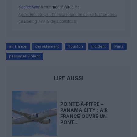
CecildeMille
a commenté l'article :
Après Emirates, Lufthansa remet en cause la réception
de Boeing 777-9 déjà construits
air france
deroutement
Houston
incident
Paris
passager violent
LIRE AUSSI
POINTE‑À‑PITRE –
PANAMA CITY : AIR
FRANCE OUVRE UN
PONT...