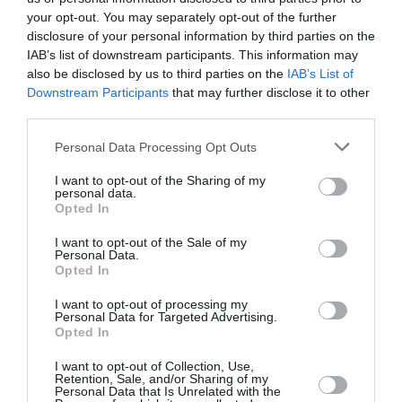
your opt-out. You may separately opt-out of the further
disclosure of your personal information by third parties on the
Anna Stazzi
a commenté :
8 mars 2021 - 13 h 35 min
IAB’s list of downstream participants. This information may
Quelques jours de garde à vue en Bulgarie vont refroidir ses
also be disclosed by us to third parties on the
IAB’s List of
ardeurs.
Downstream Participants
that may further disclose it to other
third parties.
RÉPONDRE
Personal Data Processing Opt Outs
I want to opt-out of the Sharing of my
personal data.
mavrick
a commenté :
8 mars 2021 - 21 h 23 min
Opted In
Il est à souhaiter que, quelles que soient les sanctions
infligées à l’individu, Air France va lui envoyer la facture du
I want to opt-out of the Sale of my
Personal Data.
déroutement ; et elle sera salée . Ca devrait aussi le calmer
Opted In
pour un bon moment .
Juridiquement on peut considérer : Insultes, coups et
I want to opt-out of processing my
blessures sur personnes détenant la sécurité du vol, mise en
Personal Data for Targeted Advertising.
danger des passagers, mise en danger de la sécurité du vol
Opted In
..ça relève du Pénal . un peu de taule ; fort probable .
I want to opt-out of Collection, Use,
RÉPONDRE
Retention, Sale, and/or Sharing of my
Personal Data that Is Unrelated with the