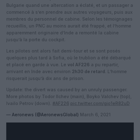
Bulgarie quand une altercation a éclaté, et un passager a
commencé à s’en prendre aux autres voyageurs, puis aux
membres du personnel de cabine. Selon les témoignages
recueillis, un PNC au moins aurait été frappé, et l’homme
apparemment originaire d’Inde a remonté la cabine
jusqu’à la porte du cockpit.
Les pilotes ont alors fait demi-tour et se sont posés
quelques plus tard à Sofia, où le trublion a été débarqué
et placé en garde à vue. Le
vol AF226
a pu repartir,
arrivant en Inde avec environ
2h30 de retard
. L’homme
risquerait jusqu’à dix ans de prison.
Update: the divert was caused by an unruly passenger.
More photos by Todor Ilchev (main), Boyko Valchev (top),
Ivailo Petrov (down).
#AF226
pic.twitter.com/gjo1eR82uD
— Aeronews (@AeronewsGlobal)
March 6, 2021