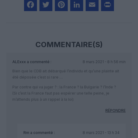
Facebook
Twitter
Pinterest
LinkedIn
Email
Print
COMMENTAIRE(S)
ALExxx
a commenté :
8 mars 2021 - 8 h 56 min
Bien que le CDB ait débarqué l’individu et qu’une plainte ait
été déposée c’est si rare …
Par contre qui va juger ? : la France ? la Bulgarie ? l’Inde ?
(Si c’est la France faut pas espérer une telle peine, je
m’attends plus à un rappel à la loi)
RÉPONDRE
Rm
a commenté :
8 mars 2021 - 13 h 34