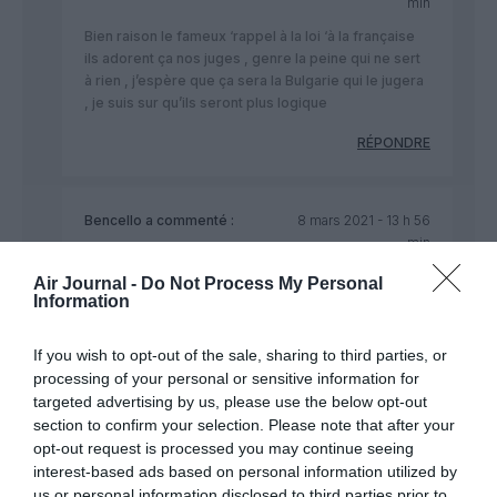
min
Bien raison le fameux ‘rappel à la loi ‘à la française
ils adorent ça nos juges , genre la peine qui ne sert
à rien , j’espère que ça sera la Bulgarie qui le jugera
, je suis sur qu’ils seront plus logique
RÉPONDRE
Bencello
a commenté :
8 mars 2021 - 13 h 56
min
+1
Air Journal -
Do Not Process My Personal
Si le pays de déroutement est concerné, il est
Information
conseillé pour les fauteurs de trouble de choisir le
moment de l’esclandre en fonction du survol.
If you wish to opt-out of the sale, sharing to third parties, or
processing of your personal or sensitive information for
Après la Bulgarie, suivait la Turquie, l’Iran ou le
Pakistan…
targeted advertising by us, please use the below opt-out
section to confirm your selection. Please note that after your
RÉPONDRE
opt-out request is processed you may continue seeing
interest-based ads based on personal information utilized by
us or personal information disclosed to third parties prior to