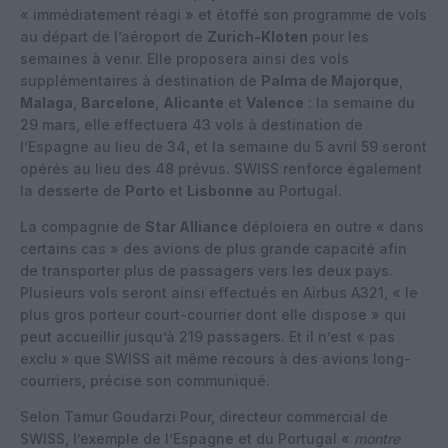
« immédiatement réagi » et étoffé son programme de vols
au départ de l’aéroport de
Zurich-Kloten
pour les
semaines à venir. Elle proposera ainsi des vols
supplémentaires à destination de
Palma de Majorque
,
Malaga
,
Barcelone
,
Alicante
et
Valence
: la semaine du
29 mars, elle effectuera 43 vols à destination de
l’Espagne au lieu de 34, et la semaine du 5 avril 59 seront
opérés au lieu des 48 prévus. SWISS renforce également
la desserte de
Porto
et
Lisbonne
au Portugal.
La compagnie de
Star Alliance
déploiera en outre « dans
certains cas » des avions de plus grande capacité afin
de transporter plus de passagers vers les deux pays.
Plusieurs vols seront ainsi effectués en Airbus A321, « le
plus gros porteur court-courrier dont elle dispose » qui
peut accueillir jusqu’à 219 passagers. Et il n’est « pas
exclu » que SWISS ait même recours à des avions long-
courriers, précise son communiqué.
Selon Tamur Goudarzi Pour, directeur commercial de
SWISS, l’exemple de l’Espagne et du Portugal «
montre