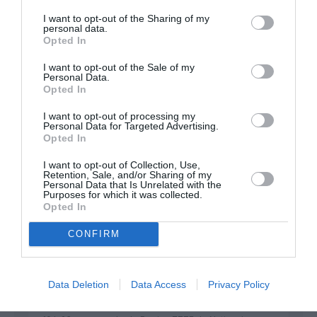
FAIRE UN DON
I want to opt-out of the Sharing of my
personal data.
Opted In
Appel aux lecteurs !
Soutenez Air Journal participez
à son
I want to opt-out of the Sale of my
Personal Data.
développement !
Opted In
I want to opt-out of processing my
Personal Data for Targeted Advertising.
NOUS SOUTENIR
Opted In
I want to opt-out of Collection, Use,
Retention, Sale, and/or Sharing of my
Personal Data that Is Unrelated with the
Purposes for which it was collected.
Opted In
CONFIRM
DERNIERS COMMENTAIRES
Data Deletion
Data Access
Privacy Policy
Helper
a commenté l'article :