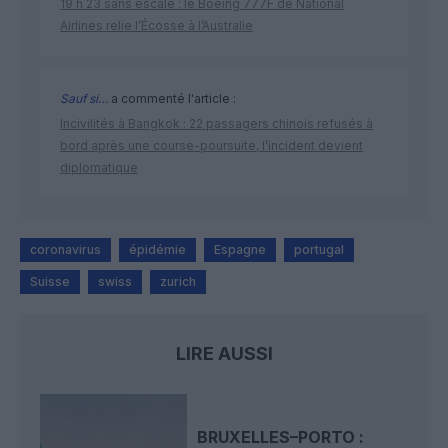
19 h 23 sans escale : le Boeing 777F de National
Airlines relie l’Écosse à l’Australie
Sauf si…
a commenté l'article :
Incivilités à Bangkok : 22 passagers chinois refusés à
bord après une course-poursuite, l’incident devient
diplomatique
coronavirus
épidémie
Espagne
portugal
Suisse
swiss
zurich
LIRE AUSSI
BRUXELLES–PORTO :