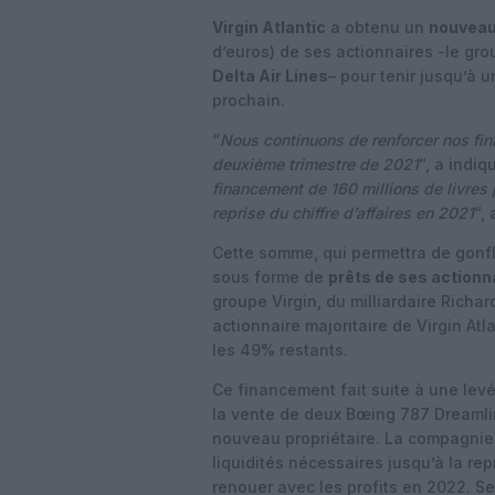
Virgin Atlantic
a obtenu un
nouveau
d’euros) de ses actionnaires -le gr
Delta Air Lines
– pour tenir jusqu’à u
prochain.
“
Nous continuons de renforcer nos fin
deuxième trimestre de 2021
“, a indi
financement de 160 millions de livres 
reprise du chiffre d’affaires en 2021
“,
Cette somme, qui permettra de gonfle
sous forme de
prêts de ses actionn
groupe Virgin, du milliardaire Richard
actionnaire majoritaire de Virgin Atl
les 49% restants.
Ce financement fait suite à une lev
la vente de deux Bœing 787 Dreamlin
nouveau propriétaire. La compagnie 
liquidités nécessaires jusqu’à la re
renouer avec les profits en 2022. Se