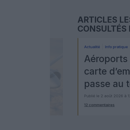
ARTICLES LE
CONSULTÉS 
Actualité
Info pratique
Aéroports 
carte d’e
passe au t
numérique
Publié le 2 août 2026 à 
12 commentaires
Check