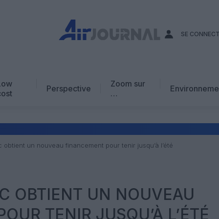
SE CONNEC
Low
Zoom sur
Perspective
Environneme
cost
…
Edito
En chiffres
Avis d’expert
ic obtient un nouveau financement pour tenir jusqu’à l’été
AJ Académie
Vidéo
IC OBTIENT UN NOUVEAU
OUR TENIR JUSQU’À L’ÉTÉ