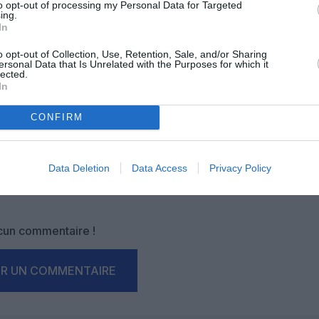
to opt-out of processing my Personal Data for Targeted
ing.
In
OUS SOUTENIR
o opt-out of Collection, Use, Retention, Sale, and/or Sharing
ersonal Data that Is Unrelated with the Purposes for which it
lected.
In
CONFIRM
Data Deletion
Data Access
Privacy Policy
Facebook
Twitter
Pinterest
LinkedIn
Email
Print
un commentaire !
ER UN COMMENTAIRE