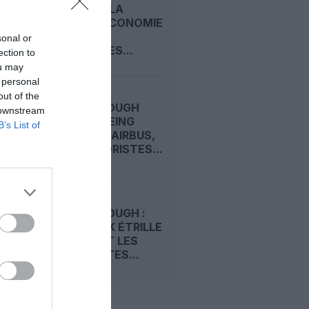
VOYAGE : LA
CLASSE ECONOMIE
PREMIUM
sonal or
D’EMIRATES...
ection to
ou may
 personal
out of the
FARNBOROUGH
 downstream
2026 : BOEING
B’s List of
DEVANCE AIRBUS,
LES MOTORISTES...
FARNBOROUGH :
TIM CLARK ÉTRILLE
BOEING ET LES
MOTORISTES...