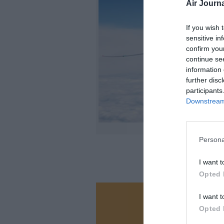
Air Journa
If you wish 
sensitive in
confirm you
continue se
information 
further disc
participants
Downstream 
Persona
I want t
Opted 
I want t
Vous ave
Opted 
Soutenez