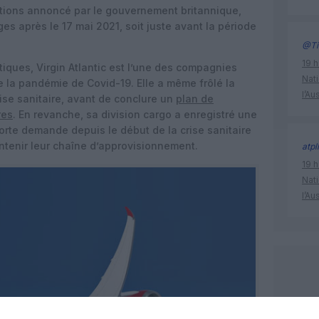
ctions annoncé par le gouvernement britannique,
ges après le 17 mai 2021, soit juste avant la période
@Ti
19 h
tiques, Virgin Atlantic est l’une des compagnies
Nati
de la pandémie de Covid-19. Elle a même frôlé la
l’Au
crise sanitaire, avant de conclure un
plan de
res
. En revanche, sa division cargo a enregistré une
rte demande depuis le début de la crise sanitaire
intenir leur chaîne d’approvisionnement.
atpl
19 h
Nati
l’Au