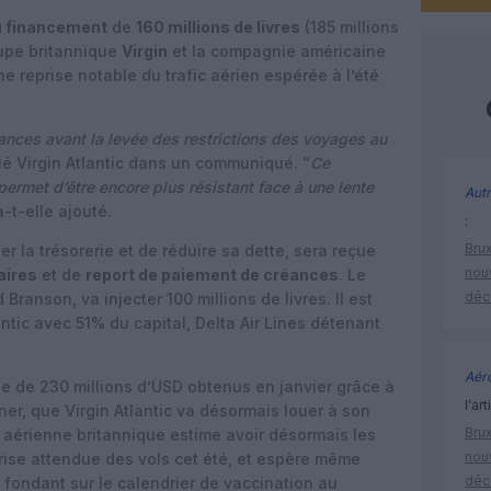
 financement
de
160 millions de livres
(185 millions
oupe britannique
Virgin
et la compagnie américaine
ne reprise notable du trafic aérien espérée à l’été
ances avant la levée des restrictions des voyages au
qué Virgin Atlantic dans un communiqué. “
Ce
permet d’être encore plus résistant face à une lente
Autr
 a-t-elle ajouté.
:
Brux
r la trésorerie et de réduire sa dette, sera reçue
nouv
aires
et de
report de paiement de créances
. Le
déc
 Branson, va injecter 100 millions de livres. Il est
antic avec 51% du capital, Delta Air Lines détenant
Aéro
ée de 230 millions d’USD obtenus en janvier grâce à
l'art
er, que Virgin Atlantic va désormais louer à son
Brux
aérienne britannique estime avoir désormais les
nouv
prise attendue des vols cet été, et espère même
déc
 fondant sur le calendrier de vaccination au