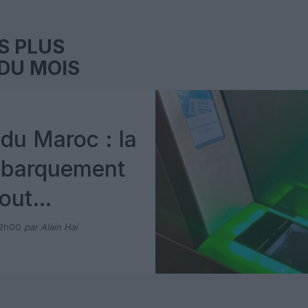
S PLUS
DU MOIS
du Maroc : la
mbarquement
out
 avec Pax
12h00
par Alain Hai