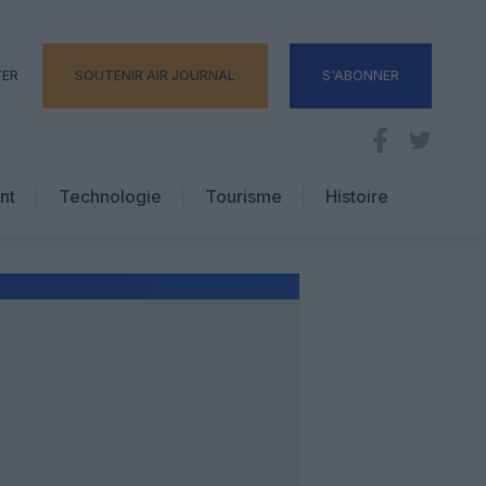
TER
SOUTENIR AIR JOURNAL
S'ABONNER
nt
Technologie
Tourisme
Histoire
Pratique
Hôtellerie
Voyages d’affaires