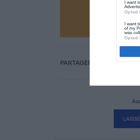
I want 
Advertis
Opted 
N
I want t
of my P
was col
Opted 
PARTAGER L'ARTICLE
Auc
LAISS