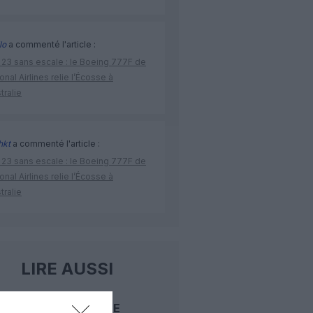
lo
a commenté l'article :
 23 sans escale : le Boeing 777F de
onal Airlines relie l’Écosse à
stralie
hkt
a commenté l'article :
 23 sans escale : le Boeing 777F de
onal Airlines relie l’Écosse à
stralie
LIRE AUSSI
CARNET DE