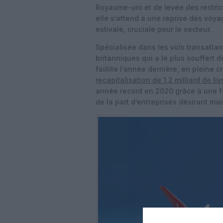
Royaume-uni et de levée des restri
elle s’attend à une reprise des voya
estivale, cruciale pour le secteur.
Spécialisée dans les vols transatlan
britanniques qui a le plus souffert 
faillite l’année dernière, en pleine 
recapitalisation de 1,2 milliard de liv
année record en 2020 grâce à une fo
de la part d’entreprises désirant ma