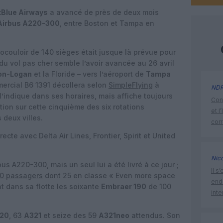
tBlue Airways
a avancé de près de deux mois
Airbus A220-300
, entre Boston et Tampa en
ocouloir de 140 sièges était jusque là prévue pour
 du vol pas cher semble l’avoir avancée au 26 avril
on-Logan
et la Floride – vers l’aéroport de
Tampa
mercial B6 1391 décollera selon
SimpleFlying
à
ND
 l’indique dans ses horaires, mais affiche toujours
Cont
ion sur cette cinquième des six rotations
et l
deux villes.
cor
te avec Delta Air Lines, Frontier, Spirit et United
Nic
us A220-300, mais un seul lui a été
livré à ce jour
;
Il s
0 passagers
dont 25 en classe « Even more space
endo
t dans sa flotte les soixante
Embraer 190
de 100
inte
20
, 63
A321
et seize des 59
A321neo
attendus. Son