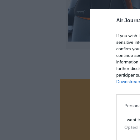
Air Journa
If you wish 
sensitive in
confirm you
continue se
information 
further disc
participants
Downstream 
Vous ave
Soutenez
Persona
I want t
N
Opted 