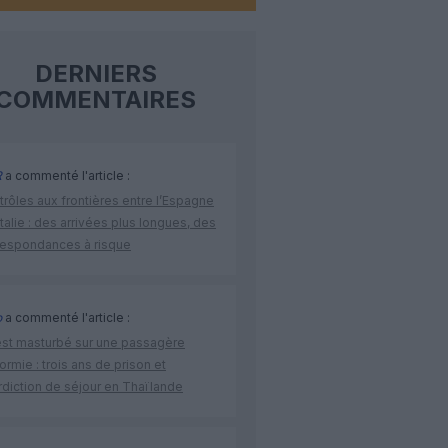
DERNIERS
COMMENTAIRES
R
a commenté l'article :
rôles aux frontières entre l’Espagne
’Italie : des arrivées plus longues, des
respondances à risque
o
a commenté l'article :
’est masturbé sur une passagère
rmie : trois ans de prison et
rdiction de séjour en Thaïlande