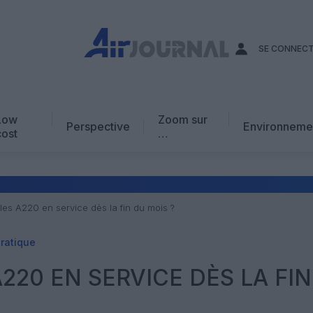
SE CONNEC
Low
Zoom sur
Perspective
Environneme
cost
…
Edito
En chiffres
Avis d’expert
 les A220 en service dès la fin du mois ?
AJ Académie
pratique
Vidéo
A220 EN SERVICE DÈS LA FI