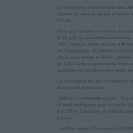
La compagnie aérienne
low cost Je
l’entrée en service de ses premiers
Floride.
Alors que l’entrée en service du mon
la mi-juin, la spécialiste américaine
2021, toujours entre sa base à
Bost
en l’occurrence. Ce premier vol com
16h32 pour arriver à 19h56 ; JetBlue
un A320 dans le système de réservat
quotidiennes programmées entre les 
La compagnie est en concurrence direc
Airlines sur cette route.
JetBlue a commandé au total 70 Airb
ils sont configurés pour accueillir
14
» et 115 en Economie, et remplaceron
places.
, JetBlue opère actuellement 130
A3