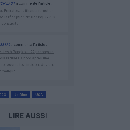
CK LAST
a commenté l'article :
ès Emirates, Lufthansa remet en
se la réception de Boeing 777-9
 construits
83120
a commenté l'article :
vilités à Bangkok : 22 passagers
nois refusés à bord après une
se-poursuite, l’incident devient
lomatique
A220
JetBlue
USA
LIRE AUSSI