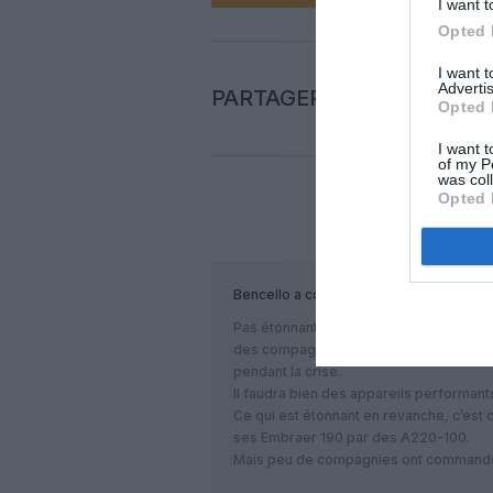
I want t
Opted 
I want 
Advertis
PARTAGER L'ARTICLE
Opted 
I want t
of my P
was col
Opted 
COM
Bencello
a commenté :
Pas étonnant qu’ils avancent sa mise en
des compagnies pour cet appareil, et le
pendant la crise.
Il faudra bien des appareils performant
Ce qui est étonnant en revanche, c’est 
ses Embraer 190 par des A220-100.
Mais peu de compagnies ont commandé 