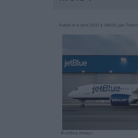
Publié le 6 avril 2021 à 08h30
par Thierr
©JetBlue Airways