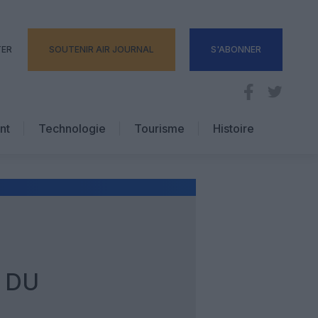
TER
SOUTENIR AIR JOURNAL
S'ABONNER
nt
Technologie
Tourisme
Histoire
Pratique
Hôtellerie
Voyages d’affaires
N DU