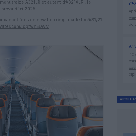
nt treize A321LR et autant d’A321XLR ; le
CHE
 prévu d’ici 2025.
Apr
cau
or cancel fees on new bookings made by 5/31/21.
déjà
twitter.com/ldpfwhEDwM
BLU
Inci
chi
cour
dip
Airbus 