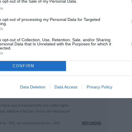
o opt-out of the Sale of my Personal Data.
In
to opt-out of processing my Personal Data for Targeted
ing.
In
Facebook
Twitter
Pinterest
LinkedIn
Email
Print
o opt-out of Collection, Use, Retention, Sale, and/or Sharing
ersonal Data that Is Unrelated with the Purposes for which it
lected.
In
MENTAIRE(S)
CONFIRM
6 avril 2021 - 16 h 01 min
Data Deletion
Data Access
Privacy Policy
 service, quand on connaît l’appétence
s taux d’utilisation très élevés, même
s face aux 4 concurrents sur cette ligne
que Jetblue n’ait pas choisi de remplacer
le -100, en comparaison du -300.
RÉPONDRE