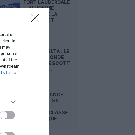
FORT LAUDERDALE
: UN HOMME
ESCALADE LA
CLÔTURE ET
PASSE...
sonal or
ection to
ou may
UNITED-DELTA : LE
 personal
COUP DE SONDE
out of the
SECRET DE SCOTT
 downstream
KIRBY QUI...
B’s List of
JETBLUE LANCE
BLUEFIRST, SA
NOUVELLE
PREMIÈRE CLASSE
DOMESTIQUE