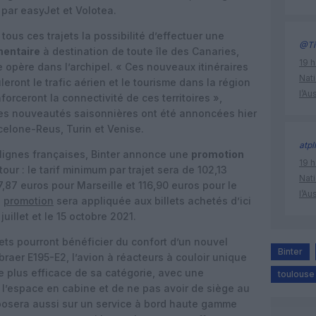
 par easyJet et Volotea.
 tous ces trajets la possibilité d’effectuer une
@Ti
mentaire
à destination de toute île des Canaries,
19 h
e opère dans l’archipel. « Ces nouveaux itinéraires
Nati
leront le trafic aérien et le tourisme dans la région
l’Au
nforceront la connectivité de ces territoires »,
es nouveautés saisonnières ont été annoncées hier
celone-Reus, Turin et Venise.
atpl
 lignes françaises, Binter annonce une
promotion
19 h
etour : le tarif minimum par trajet sera de 102,13
Nati
,87 euros pour Marseille et 116,90 euros pour le
l’Au
e
promotion
sera appliquée aux billets achetés d’ici
 juillet et le 15 octobre 2021.
ts pourront bénéficier du confort d’un nouvel
Binter
mbraer E195-E2, l’avion à réacteurs à couloir unique
 le plus efficace de sa catégorie, avec une
toulouse
 l’espace en cabine et de ne pas avoir de siège au
reposera aussi sur un service à bord haute gamme