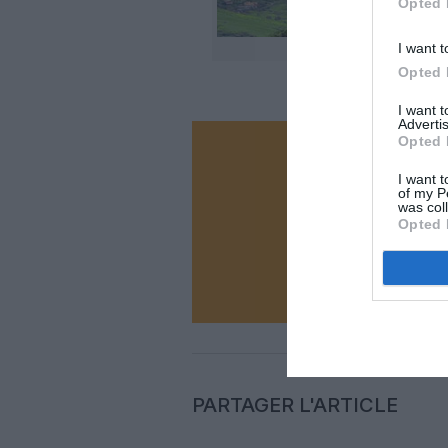
Opted 
I want t
Opted 
I want 
Advertis
Opted 
Vous ave
I want t
Soutenez
of my P
was col
Opted 
N
PARTAGER L'ARTICLE