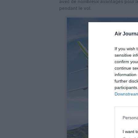
avec de nombreux avantages pour le
pendant le vol.
Air Journa
If you wish 
sensitive in
confirm you
continue se
information 
further disc
participants
Downstream 
Persona
I want t