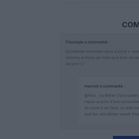
COM
Filoustyle
a commenté :
Excellente nouvelle repas a bord + conn
Volotea et Easy-jet n’ont qu’a bien se te
les prix 🙂
mavrick
a commenté :
@filou , ou Binter s’accrocher,
repas au prix d’une cartouche
du souci à se faire, ça doit m
que les vols Binter soient fin