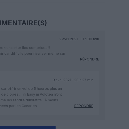
Facebook
Twitter
Pinterest
LinkedIn
Email
Print
MENTAIRE(S)
9 avril 2021 - 11 h 00 min
exions inter iles comprises !!
nir car difficile pour rivaliser même sur
RÉPONDRE
9 avril 2021 - 20 h 27 min
 car offrir un vol de 5 heures plus un
 de clopes … ni Easy ni Volotea n’ont
eme les rendre dubitatifs . À moins
ancés par les Canaries
RÉPONDRE