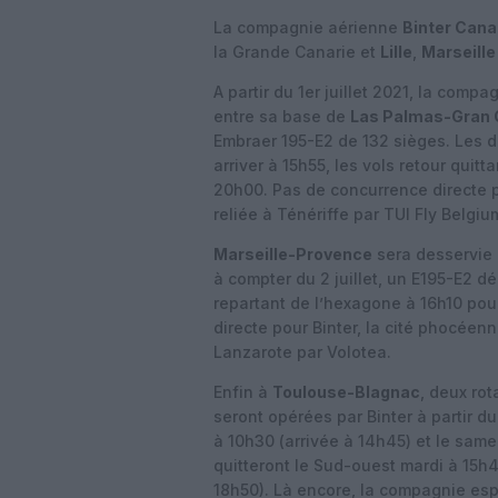
La compagnie aérienne
Binter Cana
la Grande Canarie et
Lille
,
Marseille
A partir du 1er juillet 2021, la com
entre sa base de
Las Palmas-Gran 
Embraer 195-E2 de 132 sièges. Les d
arriver à 15h55, les vols retour quit
20h00. Pas de concurrence directe po
reliée à Ténériffe par TUI Fly Belgiu
Marseille-Provence
sera desservie 
à compter du 2 juillet, un E195-E2 dé
repartant de l’hexagone à 16h10 pou
directe pour Binter, la cité phocéen
Lanzarote par Volotea.
Enfin à
Toulouse-Blagnac
, deux ro
seront opérées par Binter à partir du
à 10h30 (arrivée à 14h45) et le samedi
quitteront le Sud-ouest mardi à 15h4
18h50). Là encore, la compagnie esp