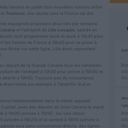
rias
lancera en juillet trois nouvelles liaisons entre
et
Toulouse
, ses seules vers la France cet été.
pagnie espagnole proposera deux vols par semaine
Canaria
et l’aéroport de
Lille-Lesquin
, opérés en
éparts sont programmés lundi et jeudi à 10h45 pour
tant les Hautes de France à 16h40 pour se poser à
ur Binter sur cette ligne, Lille étant cependant
Autr
m.
:
Brux
au départ de la Grande Canarie tous les vendredis
nouv
collant de l’archipel à 10h30 pour arriver à 15h05) et
déc
r atterrir à 19h00. Toujours pas de concurrence
ne étant reliée par exemple à Ténériffe-Sud et
Aéro
tations hebdomadaires dans le même appareil
l'art
 3 juillet, avec des départs de Gran Canaria le mardi
Brux
 à 11h00 (arrivée à 15h15) ; les vols retour
nouv
5 (arrivée à 18h20) et le samedi à 16h15 (arrivée à
déc
agnole sera sans concurrence directe, des lignes