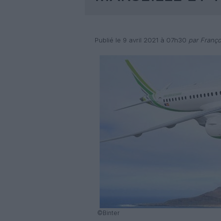
Publié le 9 avril 2021 à 07h30
par Franço
©Binter