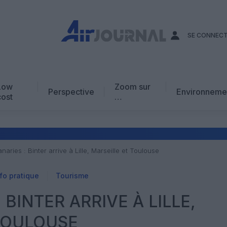
SE CONNEC
Low
Zoom sur
Perspective
Environneme
cost
…
Edito
En chiffres
Avis d’expert
anaries : Binter arrive à Lille, Marseille et Toulouse
AJ Académie
fo pratique
Tourisme
Vidéo
 BINTER ARRIVE À LILLE,
TOULOUSE