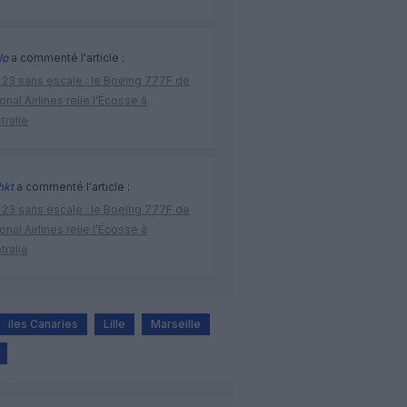
lo
a commenté l'article :
 23 sans escale : le Boeing 777F de
onal Airlines relie l’Écosse à
stralie
hkt
a commenté l'article :
 23 sans escale : le Boeing 777F de
onal Airlines relie l’Écosse à
stralie
iles Canaries
Lille
Marseille