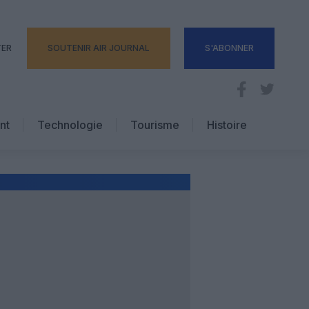
TER
SOUTENIR AIR JOURNAL
S'ABONNER
nt
Technologie
Tourisme
Histoire
Pratique
Hôtellerie
Voyages d’affaires