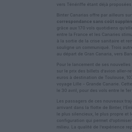
vers Ténériffe étant déjà proposées
Binter Canarias offre par ailleurs sur
correspondance sans coût supplé
grâce aux 170 vols quotidiens qu’ell
entre la France et les Canaries stimu
à la sortie de la crise sanitaire et re
souligne un communiqué. Trois autr
au départ de Gran Canaria, vers Bar
Pour le lancement de ses nouvelles
sur le prix des billets d’avion aller-r
euros à destination de Toulouse, 107
voyage Lille – Grande Canarie. Cett
le 30 avril, pour des vols entre le 1er
Les passagers de ces nouveaux traje
arrivant dans la flotte de Binter, l’E
le plus silencieux, le plus propre et
configuration qui permet d’optimiser
milieu. La qualité de l’expérience 