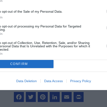
In
©Embraer
o opt-out of the Sale of my Personal Data.
In
to opt-out of processing my Personal Data for Targeted
ing.
In
z apprécié l’article ?
o opt-out of Collection, Use, Retention, Sale, and/or Sharing
-nous, faites un don !
ersonal Data that Is Unrelated with the Purposes for which it
lected.
In
OUS SOUTENIR
CONFIRM
Data Deletion
Data Access
Privacy Policy