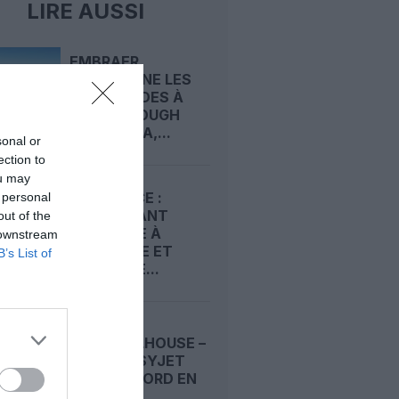
LIRE AUSSI
EMBRAER
ADDITIONNE LES
COMMANDES À
FARNBOROUGH
AVEC ABRA,...
sonal or
ection to
ou may
AIR FRANCE :
 personal
RESTAURANT
out of the
ÉPHÉMÈRE À
 downstream
MARSEILLE ET
B’s List of
NOUVELLE...
BÂLE-MULHOUSE –
LILLE : EASYJET
RELIE LE NORD EN
1H20