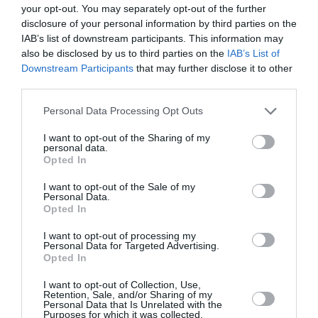
your opt-out. You may separately opt-out of the further
disclosure of your personal information by third parties on the
IAB’s list of downstream participants. This information may
private equity
a commenté :
9 mai 2021 - 0 h 07 min
also be disclosed by us to third parties on the
IAB’s List of
Downstream Participants
that may further disclose it to other
Ah le monde d’après …
third parties.
“Un secteur du transport aérien sain – avec toutes les parties
concentrées sur la réduction des coûts”
Personal Data Processing Opt Outs
Oh, Oh, IATA réveille toi ^^. Il était sain le transport aérien
avant la crise ?
I want to opt-out of the Sharing of my
personal data.
Opted In
RÉPONDRE
I want to opt-out of the Sale of my
Personal Data.
Opted In
LAISSER UN COMMENTAIRE
I want to opt-out of processing my
Personal Data for Targeted Advertising.
Opted In
FAIRE UN DON
I want to opt-out of Collection, Use,
Retention, Sale, and/or Sharing of my
Personal Data that Is Unrelated with the
Purposes for which it was collected.