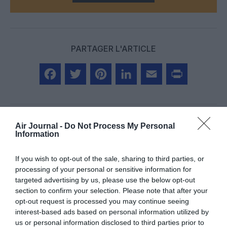
PARTAGER L'ARTICLE
Facebook
Twitter
Pinterest
LinkedIn
Email
Print
Air Journal -
Do Not Process My Personal
Information
COMMENTAIRE(S)
If you wish to opt-out of the sale, sharing to third parties, or
Jean Pierre
a commenté :
8 mai 2021 - 18 h 43 min
processing of your personal or sensitive information for
targeted advertising by us, please use the below opt-out
Mis à part pour l’aéroport de Madrid, je ne savais pas que les
section to confirm your selection. Please note that after your
frais d’utilisation des aéroports espagnols étaient élevés.
opt-out request is processed you may continue seeing
C’est bien de parler en % mais en valeur absolue c’est mieux.
interest-based ads based on personal information utilized by
RÉPONDRE
us or personal information disclosed to third parties prior to