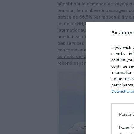
négatif sur la demande de voyages aé
terminer, le nombre de passagers sur 
baisse de 66,5% par rapport à il y a
chuté de
96,0%
pour un total de 35
internationaux ont été beaucoup plu
Air Journa
une baisse de 94,3% d’une année sur 
des services intérieurs ont atteint 1,
If you wish 
concerne une reprise post-pandémiqu
sensitive in
contrôle de la filiale local
e de la lo
confirm you
rebond espéré de la demande touris
continue se
information 
further disc
participants
Downstream 
Persona
I want t