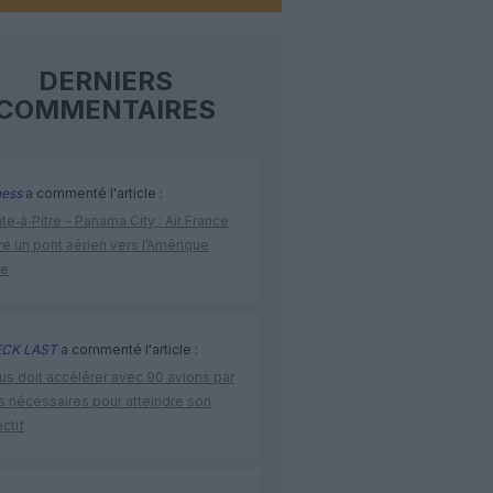
DERNIERS
COMMENTAIRES
ness
a commenté l'article :
te‑à‑Pitre – Panama City : Air France
e un pont aérien vers l’Amérique
ne
CK LAST
a commenté l'article :
us doit accélérer avec 90 avions par
s nécessaires pour atteindre son
ctif