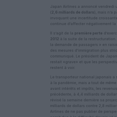
Japan Airlines a annoncé vendredi u
(
2,6 milliards de dollars
), mais n’a 
invoquant une incertitude croissant
continue d’affecter négativement l
Il s’agit de la
première perte
d’exerc
2012
à la suite de la restructuration
la demande de passagers » en raison
des mesures d’immigration plus stri
communiqué. Le président de Japan A
restait «grave» et que les perspect
restent à voir.
Le transporteur national japonais a
à la pandémie, mais a tout de même
avant intérêts et impôts, les revenu
précédente, à 4,4 milliards de dolla
révisé la semaine dernière sa proje
milliards de dollars contre 2,8 millia
Airlines de ne pas publier de persp