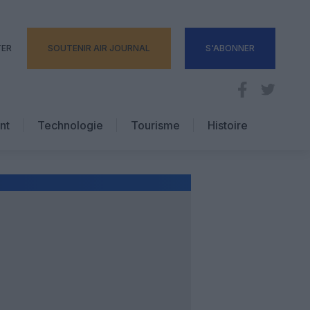
TER
SOUTENIR AIR JOURNAL
S'ABONNER
nt
Technologie
Tourisme
Histoire
Pratique
Hôtellerie
Voyages d’affaires