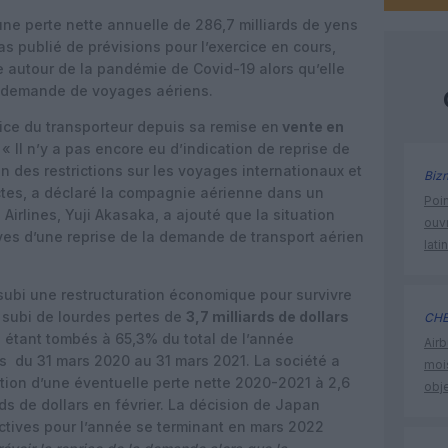
ne perte nette annuelle de 286,7 milliards de yens
pas publié de prévisions pour l’exercice en cours,
e autour de la pandémie de Covid-19 alors qu’elle
a demande de voyages aériens.
ice du transporteur depuis sa remise en
vente en
. « Il n’y a pas encore eu d’indication de reprise de
 des restrictions sur les voyages internationaux et
Biz
ctes, a déclaré la compagnie aérienne dans un
Poin
irlines, Yuji Akasaka, a ajouté que la situation
ouvr
ives d’une reprise de la demande de transport aérien
lati
 subi une restructuration économique pour survivre
 subi de lourdes pertes de
3,7 milliards de dollars
CHE
s étant tombés à 65,3% du total de l’année
Airb
rs
du 31 mars 2020 au 31 mars 2021. La société a
moi
ction d’une éventuelle perte nette 2020-2021 à 2,6
obje
rds de dollars en février.
La décision de Japan
ectives pour l’année se terminant en mars 2022