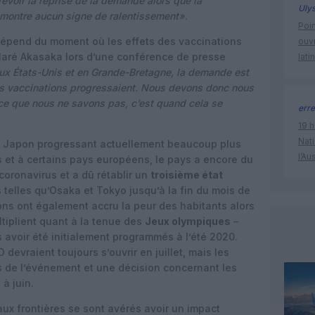
révoir la reprise de la demande alors que la
Uly
montre aucun signe de ralentissement»
.
Poin
épend du moment où les effets des vaccinations
ouvr
laré Akasaka lors d’une conférence de presse
lati
aux États-Unis et en Grande-Bretagne, la demande est
s vaccinations progressaient. Nous devons donc nous
ce que nous ne savons pas, c’est quand cela se
erre
19 h
Nati
u Japon progressant actuellement beaucoup plus
l’Au
s et à certains pays européens, le pays a encore du
 coronavirus et a dû rétablir un
troisième état
 telles qu’Osaka et Tokyo jusqu’à la fin du mois de
ons ont également accru la peur des habitants alors
tiplient quant à la tenue des
Jeux olympiques
–
s avoir été initialement programmés à l’été 2020.
 devraient toujours s’ouvrir en juillet, mais les
s de l’événement et une décision concernant les
à juin.
 aux frontières se sont avérés avoir un impact