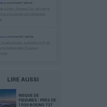
sse
a commenté l'article :
te‑à‑Pitre – Panama City : Air France
e un pont aérien vers l’Amérique
ne
urs
a commenté l'article :
 23 sans escale : le Boeing 777F de
onal Airlines relie l’Écosse à
stralie
LIRE AUSSI
RISQUE DE
FISSURES : PRÈS DE
1 500 BOEING 737