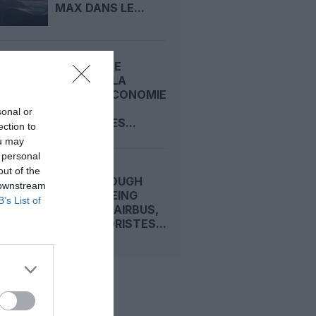
MAX DANS LE...
CARNET DE
VOYAGE : LA
CLASSE ECONOMIE
PREMIUM
sonal or
D’EMIRATES...
ection to
ou may
 personal
out of the
FARNBOROUGH
 downstream
2026 : BOEING
B’s List of
DEVANCE AIRBUS,
LES MOTORISTES...