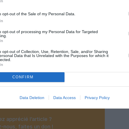
In
o opt-out of the Sale of my Personal Data.
In
to opt-out of processing my Personal Data for Targeted
ing.
In
o opt-out of Collection, Use, Retention, Sale, and/or Sharing
ersonal Data that Is Unrelated with the Purposes for which it
lected.
In
©Airbus
CONFIRM
Data Deletion
Data Access
Privacy Policy
z apprécié l’article ?
-nous, faites un don !