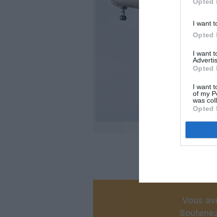
Opted 
I want t
Opted 
I want 
Advertis
Opted 
I want t
of my P
was col
Opted 
Vous ave
Soutenez