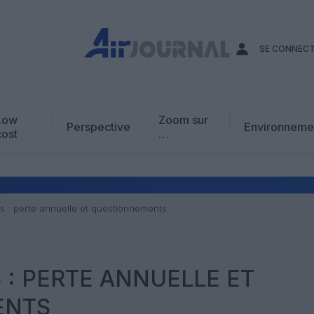
SE CONNEC
Low
Zoom sur
Perspective
Environneme
cost
…
Edito
En chiffres
Avis d’expert
es : perte annuelle et questionnements
AJ Académie
Vidéo
 : PERTE ANNUELLE ET
ENTS