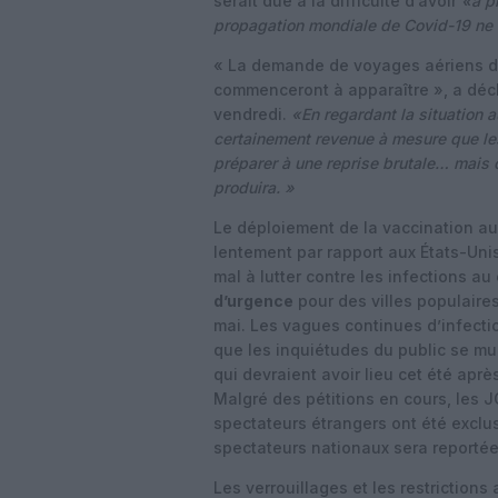
serait due à la difficulté d’avoir
«à p
propagation mondiale de Covid-19 ne 
« La demande de voyages aériens d
commenceront à apparaître », a déc
vendredi.
«En regardant la situation 
certainement revenue à mesure que le
préparer à une reprise brutale… mais 
produira. »
Le déploiement de la vaccination a
lentement par rapport aux États-Uni
mal à lutter contre les infections au
d’urgence
pour des villes populaires
mai.
Les vagues continues d’infecti
que les inquiétudes du public se mul
qui devraient avoir lieu cet été aprè
Malgré des pétitions en cours, les JO
spectateurs étrangers ont été exclu
spectateurs nationaux sera reportée 
Les verrouillages et les restrictions