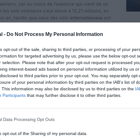
riens, car au cours de l’exercice qui vient de se
les vols intérieurs s’est élevé à 12,21 millions, en
 un an, tandis que ceux des vols
internationaux
ont
7 519 passagers. Les revenus des vols
s touchés que ceux des vols intérieurs, marquant
l -
Do Not Process My Personal Information
l’autre à 256,8 millions de dollars. Les revenus
6 milliard de dollars, en baisse de 67,2%. En ce qui
to opt-out of the sale, sharing to third parties, or processing of your per
e des voyages, JAL espère prendre d’ici l’été le
formation for targeted advertising by us, please use the below opt-out s
w cost chinoise
Spring Airlines
, afin de profiter du
r selection. Please note that after your opt-out request is processed y
tique une fois la pandémie de Covid-19 passée.
eing interest-based ads based on personal information utilized by us or
disclosed to third parties prior to your opt-out. You may separately opt-
losure of your personal information by third parties on the IAB’s list of
. This information may also be disclosed by us to third parties on the
IA
Participants
that may further disclose it to other third parties.
l Data Processing Opt Outs
o opt-out of the Sharing of my personal data.