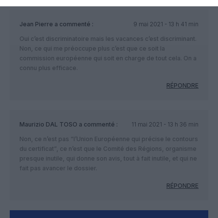
Jean Pierre
a commenté :
9 mai 2021 - 13 h 41 min
Oui c’est discriminatoire mais les vacances c’est discriminant.
Non, ce qui me préoccupe plus c’est que ce soit la
commission européenne qui soit en charge de tout cela. On a
connu plus efficace.
RÉPONDRE
Maurizio DAL TOSO
a commenté :
11 mai 2021 - 13 h 36 min
Non, ce n’est pas “l’Union Européenne qui précise le contours
du certificat”, ce n’est que le Comité des Régions, organisme
presque inutile, qui donne son avis, tout à fait inutile, et qui ne
fait pas avancer le dossier.
RÉPONDRE