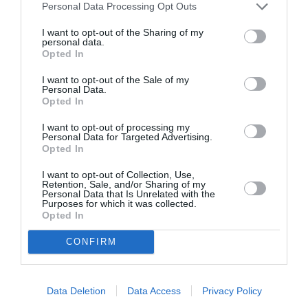
Personal Data Processing Opt Outs
discriminer”. Entre ça et la cancel culture ça devient n importe
quoi
I want to opt-out of the Sharing of my
personal data.
RÉPONDRE
Opted In
I want to opt-out of the Sale of my
Personal Data.
Opted In
lucien
a commenté :
9 mai 2021 - 11 h 20 min
Ce qui est fatigant avec ces “décideurs”,c’est qu’ils voient à
I want to opt-out of processing my
Personal Data for Targeted Advertising.
trop courte vue,restreignant les voyages à l’UE…et pour le
Opted In
reste du monde,pourquoi ne pas accorder confiance au bon
vieux carnet de vaccination international toujours en vigueur?
I want to opt-out of Collection, Use,
Et cet IATA,quel lobbying impuissant pour faire ouvrir toutes
Retention, Sale, and/or Sharing of my
Personal Data that Is Unrelated with the
les frontières ,même les plus hermétiques,face au désastre
Purposes for which it was collected.
qui touche l’aéronautique!La plupart des pays d’Afrique sont
Opted In
ouverts et n’ont pourtant pas la couverture sanitaire des pays
nantis qui persistent à rester fermés,qui vaccinent très
CONFIRM
lentement mais qui vont se déguster quand même le virus
dès qu’ils entrouvriront la porte!
RÉPONDRE
Data Deletion
Data Access
Privacy Policy