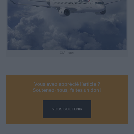
©Airbus
Vous avez apprécié l’article ?
Soutenez-nous, faites un don !
NOUS SOUTENIR