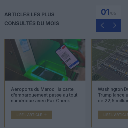
01
/
05
ARTICLES LES PLUS
CONSULTÉS DU MOIS
Aéroports du Maroc : la carte
Washington Du
d’embarquement passe au tout
Trump lance u
numérique avec Pax Check
de 22,5 millia
LIRE L'ARTICLE
LIRE L'ARTICL