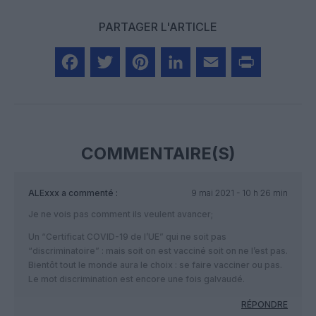
PARTAGER L'ARTICLE
Facebook
Twitter
Pinterest
LinkedIn
Email
Print
COMMENTAIRE(S)
ALExxx
a commenté :
9 mai 2021 - 10 h 26 min
Je ne vois pas comment ils veulent avancer;
Un “Certificat COVID-19 de l’UE” qui ne soit pas
“discriminatoire” : mais soit on est vacciné soit on ne l’est pas.
Bientôt tout le monde aura le choix : se faire vacciner ou pas.
Le mot discrimination est encore une fois galvaudé.
RÉPONDRE