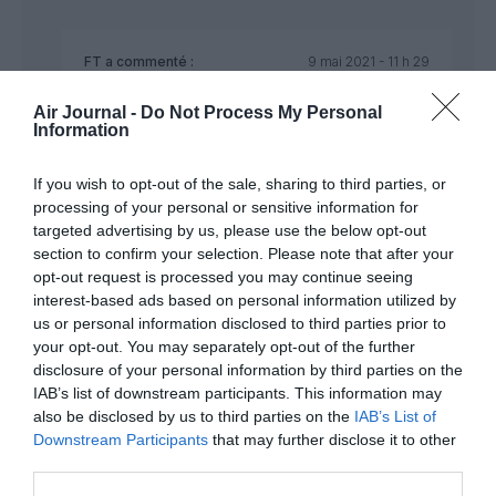
FT
a commenté :
9 mai 2021 - 11 h 29
min
Air Journal -
Do Not Process My Personal
Avant de parler il faut avoir les bonnes sources
Information
Le pass sanitaire n’est PAS un pass vaccinal
Vous êtes vacciné, vous voyagez
If you wish to opt-out of the sale, sharing to third parties, or
Testé négatif, vous voyagez
Guéri du covid depuis moins de 3 mois ? Vous
processing of your personal or sensitive information for
voyagez
targeted advertising by us, please use the below opt-out
section to confirm your selection. Please note that after your
Alors arrêtez un peu de dire que c’est
opt-out request is processed you may continue seeing
discriminatoire
interest-based ads based on personal information utilized by
us or personal information disclosed to third parties prior to
RÉPONDRE
your opt-out. You may separately opt-out of the further
disclosure of your personal information by third parties on the
IAB’s list of downstream participants. This information may
also be disclosed by us to third parties on the
IAB’s List of
Leo
a commenté :
9 mai 2021 - 11 h 07 min
Downstream Participants
that may further disclose it to other
third parties.
Y a déjà des vaccins obligatoires pour certains pays. Faut
arrêter de nous casser les c***** avec “faut pas