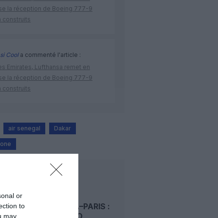
se la réception de Boeing 777-9
 construits
si Cool
a commenté l'article :
ès Emirates, Lufthansa remet en
se la réception de Boeing 777-9
 construits
air senegal
Dakar
eone
LIRE AUSSI
sonal or
KINSHASA–PARIS :
ection to
AIR CONGO
ou may