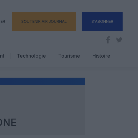
TER
SOUTENIR AIR JOURNAL
S'ABONNER
nt
Technologie
Tourisme
Histoire
Pratique
Hôtellerie
Voyages d’affaires
ONE