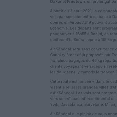
Dakar
et
Freetown
, en prolongation
A partir du 2 aout 2021, la compagni
vols par semaine entre sa base à
Da
opérés en Airbus A319 pouvant accuei
Economie. Les départs sont program
pour arriver à 16h55 à Banjul, en rep
quitteront la Sierra Leone à 19h55 p
Air Sénégal sera sans concurrence di
Conakry étant déjà proposés par Tra
franchise bagages de 46 kg répartis
clients voyageant vers/depuis Free
les deux sens, y compris le tronçon
Cette route est lancée « dans le c
visant à relier les grandes villes d
d’Air Sénégal. Les vols sont progra
vers son réseau intercontinental e
York, Casablanca, Barcelone, Milan, 
Air Sénégal a le plaisir de vous ann