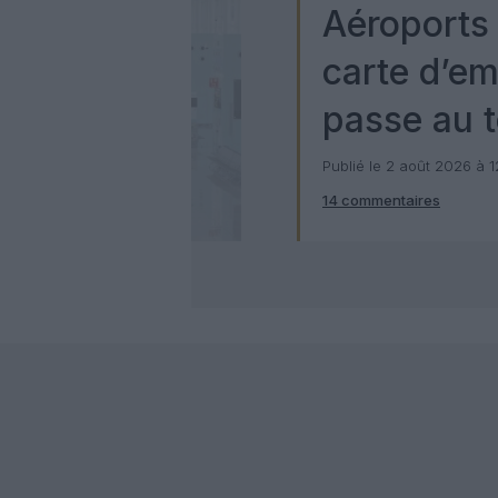
Aéroports 
carte d’e
passe au t
numérique
Publié le 2 août 2026 à 
14 commentaires
Check