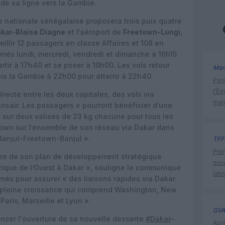
 de sa ligne vers la Gambie.
e nationale sénégalaise proposera trois puis quatre
kar-Blaise Diagne
et l’aéroport de
Freetown-Lungi
,
llir 12 passagers en classe Affaires et 108 en
més lundi, mercredi, vendredi et dimanche à 16h15
artir à 17h40 et se poser à 19h00. Les vols retour
Man
uis la Gambie à 22h00 pour atterrir à 22h40.
Pyr
l’Ég
recte entre les deux capitales, des vols via
mal
nsair. Les passagers « pourront bénéficier d’une
 sur deux valises de 23 kg chacune pour tous les
town sur l’ensemble de son réseau via Dakar dans
 Banjul-Freetown-Banjul ».
TFF
Poin
adre de son plan de développement stratégique
ouvr
’Afrique de l’Ouest à Dakar », souligne le communiqué
lati
mmés pour assurer « des liaisons rapides via Dakar
n pleine croissance qui comprend Washington, New
Paris, Marseille et Lyon ».
GVA
oncer l'ouverture de sa nouvelle desserte
#Dakar
–
Apr