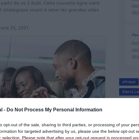
partir de ce 2 Août. Cette nouvelle ligne vient
cau
stratégique visant à relier les grandes villes
déjà
June 25, 2021
Pas 
Apr
cau
déjà
afrique
Sierra L
l -
Do Not Process My Personal Information
to opt-out of the sale, sharing to third parties, or processing of your per
formation for targeted advertising by us, please use the below opt-out s
r selection. Please note that after your opt-out request is processed y