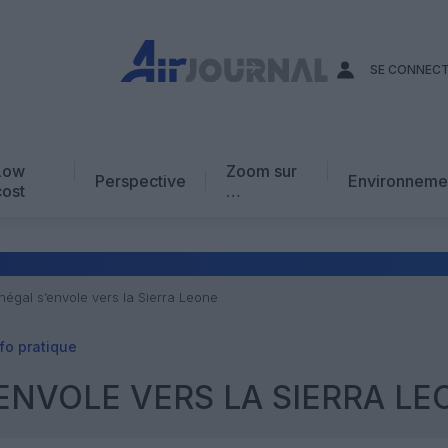
SE CONNEC
Low
Zoom sur
Perspective
Environneme
cost
…
Edito
En chiffres
Avis d’expert
négal s’envole vers la Sierra Leone
AJ Académie
fo pratique
Vidéo
’ENVOLE VERS LA SIERRA LE