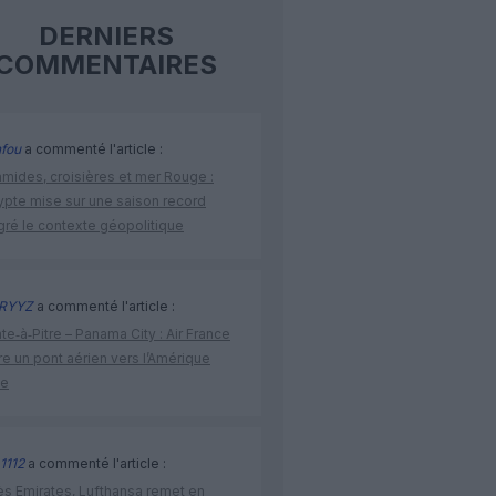
DERNIERS
COMMENTAIRES
fou
a commenté l'article :
amides, croisières et mer Rouge :
ypte mise sur une saison record
gré le contexte géopolitique
RYYZ
a commenté l'article :
te‑à‑Pitre – Panama City : Air France
e un pont aérien vers l’Amérique
ne
1112
a commenté l'article :
ès Emirates, Lufthansa remet en