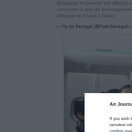
#Freetown
en passant par
#Banjul
à 
consolider le plan de développement 
d’Afrique de l’Ouest à Dakar.
— Fly Air Sénégal (@FlyAirSenegal)
Air Journa
If you wish 
sensitive in
confirm you