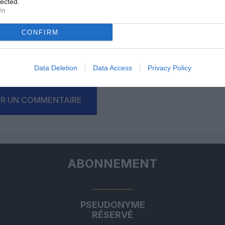
lected.
In
Facebook
Twitter
Pinterest
LinkedIn
Email
Print
CONFIRM
Data Deletion
Data Access
Privacy Policy
un commentaire !
ER UN COMMENTAIRE
ABONNEMENT
PSEUDONYME
RÉSERVÉ