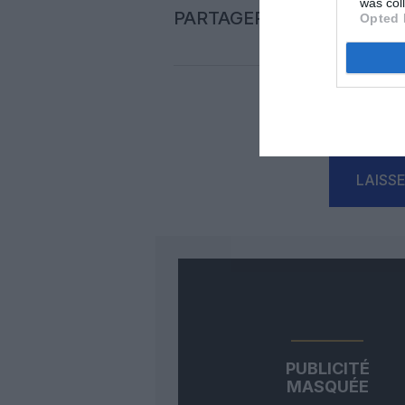
was col
PARTAGER L'ARTICLE
Opted 
Auc
LAISS
PUBLICITÉ
MASQUÉE