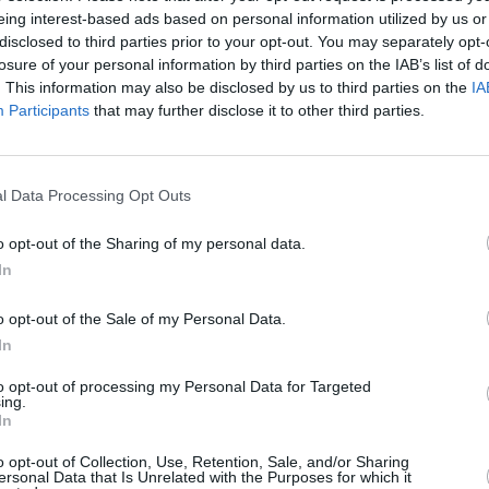
eing interest-based ads based on personal information utilized by us or
disclosed to third parties prior to your opt-out. You may separately opt-
losure of your personal information by third parties on the IAB’s list of
. This information may also be disclosed by us to third parties on the
IA
Participants
that may further disclose it to other third parties.
@Air Sénégal
l Data Processing Opt Outs
o opt-out of the Sharing of my personal data.
z apprécié l’article ?
In
-nous, faites un don !
o opt-out of the Sale of my Personal Data.
In
OUS SOUTENIR
to opt-out of processing my Personal Data for Targeted
ing.
In
o opt-out of Collection, Use, Retention, Sale, and/or Sharing
ersonal Data that Is Unrelated with the Purposes for which it