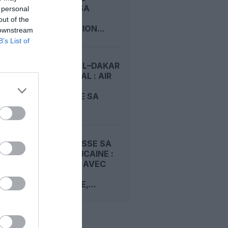
PRÉPARE SA
 personal
DEUXIÈME
out of the
DESTINATION...
 downstream
B’s List of
MONTRÉAL–DAKAR
AU SÉNÉGAL : AIR
TRANSAT
PROLONGE SA
LIAISON...
ETIHAD TISSE SA
TOILE AFRICAINE :
ACCORDS AVEC
FASTJET
ZIMBABWE,...