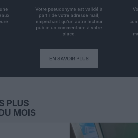
'une
Votre pseudonyme est validé à
Vo
deaux
partir de votre adresse mail,
eure
empêchant qu'un autre lecteur
com
.
publie un commentaire à votre
place.
mo
EN SAVOIR PLUS
S PLUS
DU MOIS