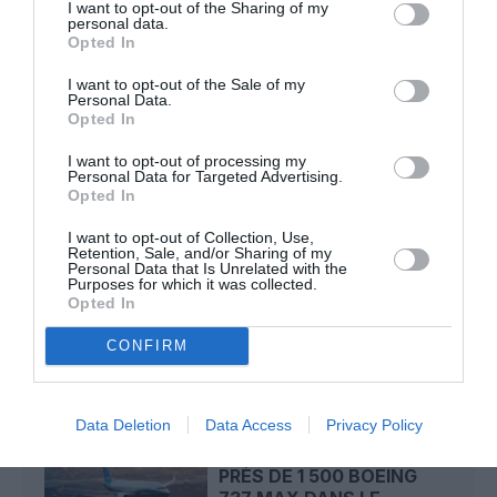
I want to opt-out of the Sharing of my
personal data.
Opted In
Bizness
a commenté l'article :
Pointe‑à‑Pitre – Panama City : Air France ouvre un pont
I want to opt-out of the Sale of my
aérien vers l’Amérique latine
Personal Data.
Opted In
I want to opt-out of processing my
CHECK LAST
a commenté l'article :
Personal Data for Targeted Advertising.
Opted In
Airbus doit accélérer avec 90 avions par mois
nécessaires pour atteindre son objectif
I want to opt-out of Collection, Use,
Retention, Sale, and/or Sharing of my
Personal Data that Is Unrelated with the
Purposes for which it was collected.
Opted In
CONFIRM
LIRE AUSSI
Data Deletion
Data Access
Privacy Policy
RISQUE DE FISSURES :
PRÈS DE 1 500 BOEING