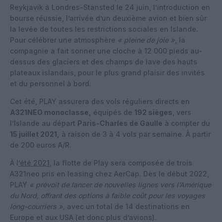
Reykjavik à Londres-Stansted le 24 juin, l’introduction en
bourse réussie, l’arrivée d’un deuxième avion et bien sûr
la levée de toutes les restrictions sociales en Islande.
Pour célébrer une atmosphère
« pleine de joie »
, la
compagnie a fait sonner une cloche à 12 000 pieds au-
dessus des glaciers et des champs de lave des hauts
plateaux islandais, pour le plus grand plaisir des invités
et du personnel à bord.
Cet été, PLAY assurera des vols réguliers directs en
A321NEO monoclasse,
équipés de
192 sièges
, vers
l’Islande au départ
Paris-Charles de Gaulle
à compter du
15 juillet 2021,
à raison de 3 à 4 vols par semaine. À partir
de 200 euros A/R.
À l
’été 2021
, la flotte de Play sera composée de trois
A321neo pris en leasing chez AerCap. Dès le début 2022,
PLAY
« prévoit de lancer de nouvelles lignes vers l’Amérique
du Nord, offrant des options à faible coût pour les voyages
long-courriers »,
avec un total de 14 destinations en
Europe et aux USA (et donc plus d’avions).