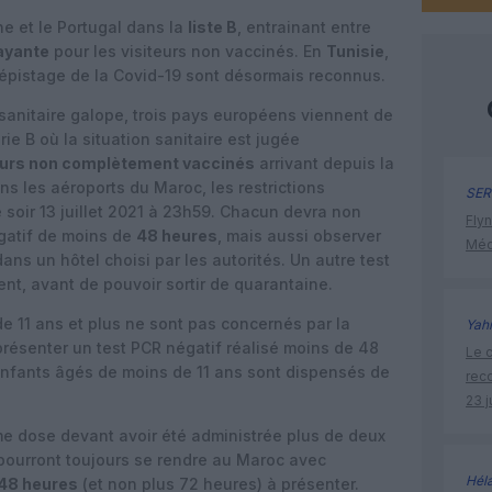
ne et le Portugal dans la
liste B
, entrainant entre
ayante
pour les visiteurs non vaccinés. En
Tunisie
,
épistage de la Covid-19 sont désormais reconnus.
e sanitaire galope, trois pays européens viennent de
rie B où la situation sanitaire est jugée
eurs non complètement vaccinés
arrivant depuis la
s les aéroports du Maroc, les restrictions
SER
e soir 13 juillet 2021 à 23h59. Chacun devra non
Flyn
gatif de moins de
48 heures
, mais aussi observer
Méd
dans un hôtel choisi par les autorités. Un autre test
ent, avant de pouvoir sortir de quarantaine.
e 11 ans et plus ne sont pas concernés par la
Yah
présenter un test PCR négatif réalisé moins de 48
Le c
nfants âgés de moins de 11 ans sont dispensés de
rec
23 j
e dose devant avoir été administrée plus de deux
pourront toujours se rendre au Maroc avec
Hél
48 heures
(et non plus 72 heures) à présenter.