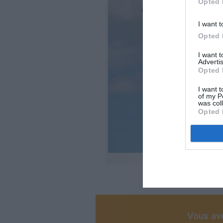
Opted 
I want t
Opted 
I want 
Advertis
Opted 
I want t
of my P
was col
Opted 
Vous ave