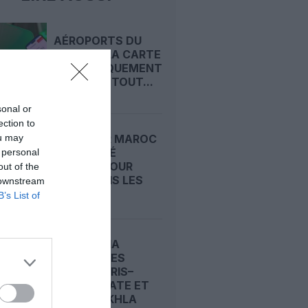
AÉROPORTS DU
MAROC : LA CARTE
D’EMBARQUEMENT
PASSE AU TOUT...
sonal or
ection to
ou may
ROYAL AIR MAROC
: CAPACITÉ
 personal
RECORD POUR
out of the
L’ÉTÉ, MAIS LES
 downstream
PRIX...
B’s List of
TRANSAVIA
MUSCLE SES
LIGNES PARIS–
OUARZAZATE ET
PARIS–DAKHLA