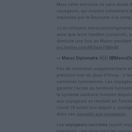
Mais cette annonce va sans doute d
voyageurs, qui avaient notamment p
imposées par le Royaume à la comp
⚠️Les citoyens marocains/originaire
ainsi que leurs familles (conjoints,
domicile une fois au Maroc pendant 
pic.twitter.com/Rh0am76MmW
— Maroc Diplomatie 🇲🇦 (@MarocDi
Pas de restriction supplémentaire e
précision hier du Quai d’Orsay : « le
sanitaires tunisiennes. Les voyage
garantir l’accès au territoire tunisie
le système sanitaire tunisien depui
aux voyageurs se rendant en Tunisie
Covid-19 avant leur départ », soulig
dans ses
conseils aux voyageurs
.
Les
voyageurs vaccinés
(ayant reçu
injections, une dose pour les vaccin