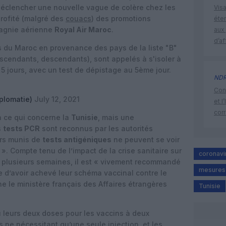
éclencher une nouvelle vague de colère chez les
Visa
rofité (malgré des
couacs
) des promotions
éte
agnie aérienne
Royal Air Maroc
.
aux 
d’af
s du Maroc en provenance des pays de la liste "B"
 ascendants, descendants), sont appelés à s'isoler à
5 jours, avec un test de dépistage au 5ème jour.
ND
Cont
plomatie)
July 12, 2021
et l
cor
n ce qui concerne la
Tunisie
, mais une
s
tests PCR
sont reconnus par les autorités
urs munis de
tests antigéniques
ne peuvent se voir
n ». Compte tenu de l’impact de la crise sanitaire sur
coronavi
s plusieurs semaines, il est « vivement recommandé
mesures 
 d’avoir achevé leur schéma vaccinal contre le
ne le ministère français des Affaires étrangères
Tunisie
 leurs deux doses pour les vaccins à deux
s ne nécessitant qu’une seule injection, et les