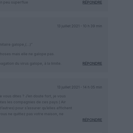
 un peu superflue
RÉPONDRE
13 juillet 2021 - 10 h 39 min
anitaire galope,(…)”
 choses mais elle ne galope pas.
gation du virus galope, à la limite.
RÉPONDRE
13 juillet 2021 - 14 h 05 min
vous dites ? J’en doute fort, je vous
toutes les compagnies de ces pays ( Air
 d’autres) pour s’assurer qu’elles affichent
vous ne quittez pas votre maison, ne
RÉPONDRE