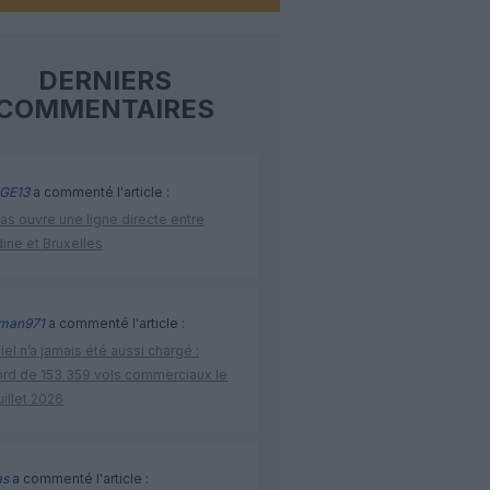
DERNIERS
COMMENTAIRES
GE13
a commenté l'article :
as ouvre une ligne directe entre
ine et Bruxelles
man971
a commenté l'article :
iel n’a jamais été aussi chargé :
ord de 153 359 vols commerciaux le
uillet 2026
as
a commenté l'article :