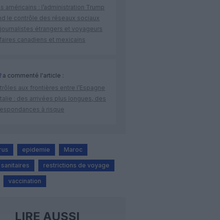
s américains : l’administration Trump
nd le contrôle des réseaux sociaux
journalistes étrangers et voyageurs
faires canadiens et mexicains
R
a commenté l'article :
rôles aux frontières entre l’Espagne
’Italie : des arrivées plus longues, des
respondances à risque
rus
epidemie
Maroc
sanitaires
restrictions de voyage
vaccination
LIRE AUSSI