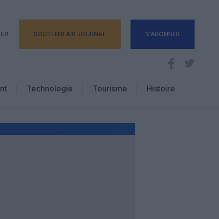
TER
SOUTENIR AIR JOURNAL
S'ABONNER
nt
Technologie
Tourisme
Histoire
Pratique
Hôtellerie
Voyages d’affaires