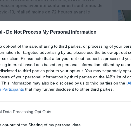
vaccin après avoir été contaminés) sont tenus de
ovid-19, réalisé moins de 72 heures avant le
eurs de plus de 12 ans
non vaccinés
, ils doivent pour
l -
Do Not Process My Personal Information
PCR négatif à la Covid-19, réalisé moins de 72
ent ;
s’engager
sur l’honneur à respecter un auto-
to opt-out of the sale, sharing to third parties, or processing of your per
eur arrivée en Tunisie ; remplir avant
formation for targeted advertising by us, please use the below opt-out s
ligatoires demandées sur ce
site
puis imprimer et
r selection. Please note that after your opt-out request is processed y
 l’application (la fiche sanitaire et la fiche
eing interest-based ads based on personal information utilized by us or
ervices sanitaires tunisiens à l’arrivée). Il est
disclosed to third parties prior to your opt-out. You may separately opt-
 téléphone tunisien (par exemple celui de la
losure of your personal information by third parties on the IAB’s list of
ôtel) pour valider la production de ces documents,
. This information may also be disclosed by us to third parties on the
IA
Participants
that may further disclose it to other third parties.
l Data Processing Opt Outs
o opt-out of the Sharing of my personal data.