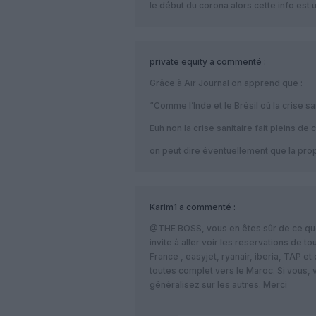
le début du corona alors cette info est
private equity
a commenté :
Grâce à Air Journal on apprend que :
“Comme l’Inde et le Brésil où la crise s
Euh non la crise sanitaire fait pleins de
on peut dire éventuellement que la propa
Karim1
a commenté :
@THE BOSS, vous en êtes sûr de ce que 
invite à aller voir les reservations de 
France , easyjet, ryanair, iberia, TAP et
toutes complet vers le Maroc. Si vous, 
généralisez sur les autres. Merci