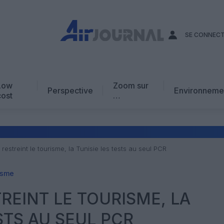
SE CONNEC
Low
Zoom sur
Perspective
Environneme
cost
…
Edito
En chiffres
Avis d’expert
restreint le tourisme, la Tunisie les tests au seul PCR
AJ Académie
isme
Vidéo
REINT LE TOURISME, LA
STS AU SEUL PCR