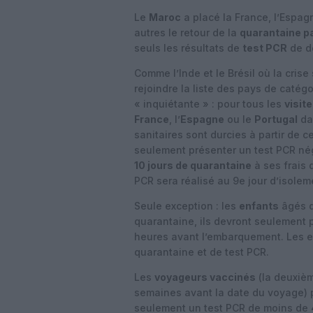
Le
Maroc
a placé la France, l’Espag
autres le retour de la
quarantaine p
seuls les résultats de
test PCR
de d
Comme l’Inde et le Brésil où la cris
rejoindre la liste des pays de catégo
« inquiétante » : pour tous les
visit
France
, l’
Espagne
ou le
Portugal
dan
sanitaires sont durcies à partir de c
seulement présenter un test PCR né
10 jours de quarantaine
à ses frais 
PCR sera réalisé au 9e jour d’isolem
Seule exception : les
enfants
âgés d
quarantaine, ils devront seulement 
heures avant l’embarquement. Les e
quarantaine et de test PCR.
Les
voyageurs vaccinés
(la deuxièm
semaines avant la date du voyage) 
seulement un test PCR de moins de