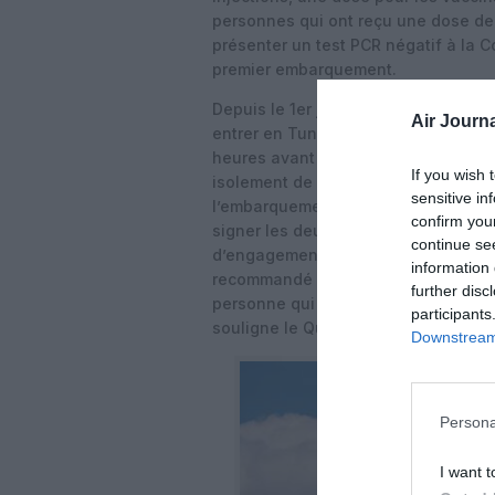
personnes qui ont reçu une dose de 
présenter un test PCR négatif à la C
premier embarquement.
Depuis le 1er juillet pour les voyag
Air Journa
entrer en Tunisie
présenter
un test 
heures avant le premier embarquem
If you wish 
isolement de sept jours à partir de l
sensitive in
l’embarquement les informations ob
confirm you
signer les deux documents générés par
continue se
d’engagement qui seront remises aux s
information 
recommandé d’indiquer un numéro de
further disc
personne qui vous héberge ou de l’h
participants
souligne le Quai d’Orsay.
Downstream 
Persona
I want t