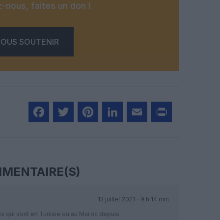
-nous, faites un don !
OUS SOUTENIR
Facebook
Twitter
Pinterest
LinkedIn
Email
Print
MENTAIRE(S)
13 juillet 2021 - 9 h 14 min
tes qui vont en Tunisie ou au Maroc depuis