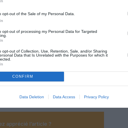
In
o opt-out of the Sale of my Personal Data.
In
to opt-out of processing my Personal Data for Targeted
ing.
In
o opt-out of Collection, Use, Retention, Sale, and/or Sharing
ersonal Data that Is Unrelated with the Purposes for which it
lected.
In
CONFIRM
©Tunisair
Data Deletion
Data Access
Privacy Policy
z apprécié l’article ?