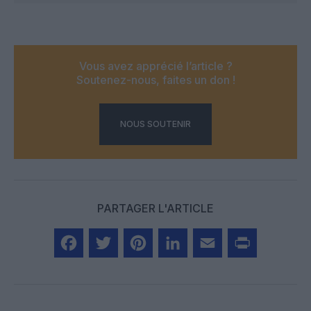
Vous avez apprécié l’article ?
Soutenez-nous, faites un don !
NOUS SOUTENIR
PARTAGER L'ARTICLE
Facebook
Twitter
Pinterest
LinkedIn
Email
Print