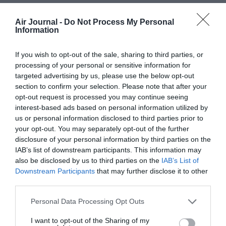
COMMENTAIRE(S)
Air Journal -
Do Not Process My Personal
Information
Private equity
a commenté :
29 juillet 2021 - 10 h 37
If you wish to opt-out of the sale, sharing to third parties, or
min
processing of your personal or sensitive information for
Le variant bêta a touché toute la classe politique. Après les
targeted advertising by us, please use the below opt-out
JO de Tokyo a huis clos, le concours du gouvernement qui
section to confirm your selection. Please note that after your
aura pris les mesures les plus débiles? Lequel aura été le
opt-out request is processed you may continue seeing
plus efficace pour détruire don économie ?
interest-based ads based on personal information utilized by
us or personal information disclosed to third parties prior to
RÉPONDRE
your opt-out. You may separately opt-out of the further
disclosure of your personal information by third parties on the
IAB’s list of downstream participants. This information may
LAISSER UN COMMENTAIRE
also be disclosed by us to third parties on the
IAB’s List of
Downstream Participants
that may further disclose it to other
third parties.
Personal Data Processing Opt Outs
FAIRE UN DON
I want to opt-out of the Sharing of my