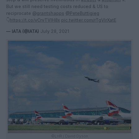
But we still need testing costs reduced & US to
reciprocate
@grantshapps
@PeteButtigieg
👇
https://t.co/vCrvTVIH8x
pic.twitter.com/rTgVlrXatE
— IATA (@IATA)
July 28, 2021
©LHR / David Dyson