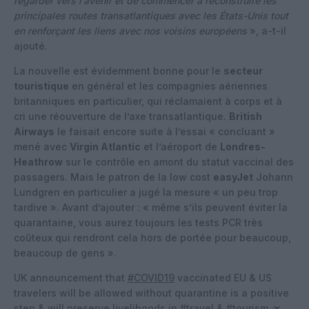
regarder vers l’avenir et de commencer à reconstruire les
principales routes transatlantiques avec les États-Unis tout
en renforçant les liens avec nos voisins européens
», a-t-il
ajouté.
La nouvelle est évidemment bonne pour le
secteur
touristique
en général et les compagnies aériennes
britanniques en particulier, qui réclamaient à corps et à
cri une réouverture de l’axe transatlantique.
British
Airways
le faisait encore suite à l’essai « concluant »
mené avec
Virgin Atlantic
et l’aéroport de
Londres-
Heathrow
sur le contrôle en amont du statut vaccinal des
passagers. Mais le patron de la low cost
easyJet
Johann
Lundgren en particulier a jugé la mesure « un peu trop
tardive ». Avant d’ajouter : « même s’ils peuvent éviter la
quarantaine, vous aurez toujours les tests PCR très
coûteux qui rendront cela hors de portée pour beaucoup,
beaucoup de gens ».
UK announcement that
#COVID19
vaccinated EU & US
travelers will be allowed without quarantine is a positive
step & will preserve livelihoods in
#travel
&
#tourism
🛫