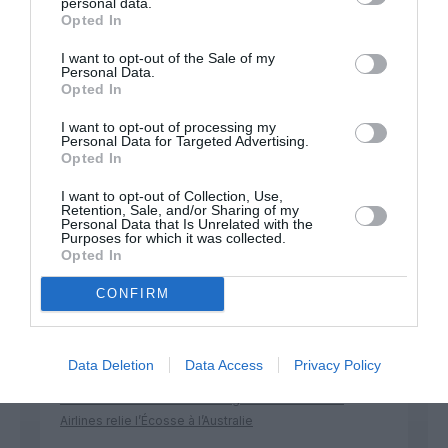
personal data.
Appel aux lecteurs !
Opted In
Soutenez Air Journal participez
à son
développement !
I want to opt-out of the Sale of my
Personal Data.
Opted In
I want to opt-out of processing my
NOUS SOUTENIR
Personal Data for Targeted Advertising.
Opted In
I want to opt-out of Collection, Use,
Retention, Sale, and/or Sharing of my
Personal Data that Is Unrelated with the
Purposes for which it was collected.
Opted In
CONFIRM
DERNIERS COMMENTAIRES
Data Deletion
Data Access
Privacy Policy
Mathématiques
a commenté l'article :
19 h 23 sans escale : le Boeing 777F de National
Airlines relie l’Écosse à l’Australie