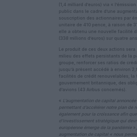
(1,4 milliard d’euros) via « l’émissio
public dans le cadre d’une augmentat
souscription des actionnaires par é
unitaire de 410 pence, à raison de 3
elle a obtenu une nouvelle facilité 
(338 millions d’euros) sur quatre a
Le produit de ces deux actions sera u
milieu des effets persistants de la 
groupe, renforcer ses ratios de crédi
jusqu’à présent accédé à environ 2,9 
facilités de crédit renouvelables, la
gouvernement britannique, des oblig
d’avions (43 Airbus concernés).
«
L’augmentation de capital annoncée 
permettant d’accélérer notre plan de 
également pour la croissance afin que
d’investissement stratégique qui devra
européenne émerge de la pandémie
»,
augmentation de capital « nous perme