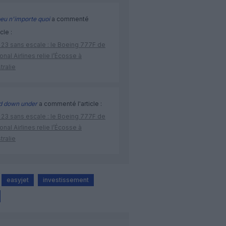
eu n'importe quoi
a commenté
icle :
 23 sans escale : le Boeing 777F de
onal Airlines relie l’Écosse à
stralie
d down under
a commenté l'article :
 23 sans escale : le Boeing 777F de
onal Airlines relie l’Écosse à
stralie
easyjet
investissement