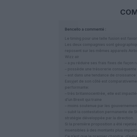
COM
Bencello
a commenté :
Le timing pour une telle fusion est favor
Les deux compagnies sont géographiq
reposent sur les mêmes appareils Airb
Wizz air
– a pu réduire ses frais fixes de façon r
– possède une trésorerie conséquente
– est dans une tendance de croissance 
Easyjet de son côté est comparativemen
performante:
– très britannocentrée, elle est impac
d’un Brexit qui traine
– moins soutenue par les gouvernement
– subit la contestation permanente de St
stratégie développée par la direction.
Si la première proposition a été rejetée
insensibles à des montants plus importa
Ce n’est que le premier chapitre, d’au