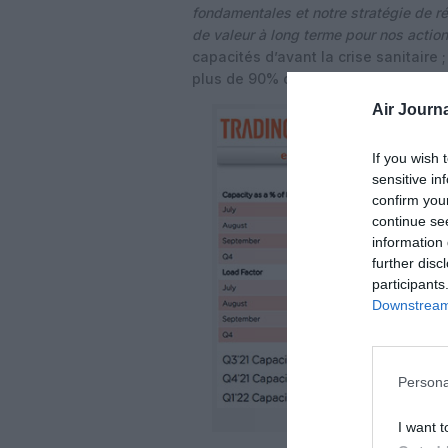
fondamentales et notre stratégie de ré
de valeur à long terme pour nos actio
capacités d’avant la crise sanitaire 
plus de 90% des niveaux de 2019.
Air Journa
If you wish 
sensitive in
confirm you
continue se
information 
further disc
participants
Downstream 
Persona
I want t