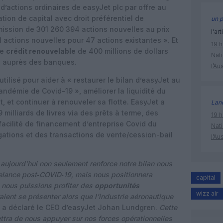
n d’actions ordinaires de easyJet plc par offre au
ion de capital avec droit préférentiel de
un p
mission de 301 260 394 actions nouvelles au prix
l'art
1 actions nouvelles pour 47 actions existantes ». Et
19 h
de
crédit renouvelable
de 400 millions de dollars
Nati
ns auprès des banques.
l’Au
tilisé pour aider à « restaurer le bilan d’easyJet au
pandémie de Covid-19 », améliorer la liquidité du
t, et continuer à renouveler sa flotte. EasyJet a
Lan
milliards de livres via des prêts à terme, des
19 h
 facilité de financement d’entreprise Covid du
Nati
ations et des transactions de vente/cession-bail
l’Au
aujourd’hui non seulement renforce notre bilan nous
relance post‐COVID‐19, mais nous positionnera
capital
 nous puissions profiter des
opportunités
wizz air
ient se présenter alors que l’industrie aéronautique
 a déclaré le CEO d’easyJet Johan Lundgren.
Cette
ttra de nous appuyer sur nos forces opérationnelles