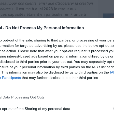
seau pour nos clients, ainsi que d’accélérer la création
nnaires
». Il estime à
d’ici 2023
le retour aux
; ces capacités étaient en particulier en France à
l -
Do Not Process My Personal Information
to opt-out of the sale, sharing to third parties, or processing of your per
formation for targeted advertising by us, please use the below opt-out s
r selection. Please note that after your opt-out request is processed y
eing interest-based ads based on personal information utilized by us or
disclosed to third parties prior to your opt-out. You may separately opt-
losure of your personal information by third parties on the IAB’s list of
. This information may also be disclosed by us to third parties on the
IA
Participants
that may further disclose it to other third parties.
l Data Processing Opt Outs
©easyJet
o opt-out of the Sharing of my personal data.