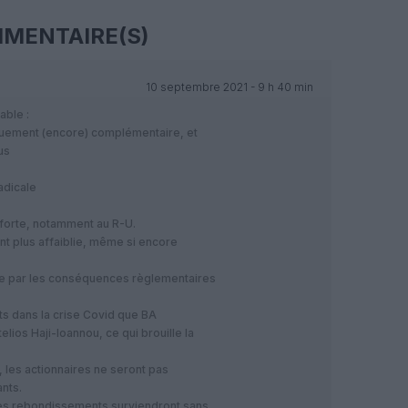
MENTAIRE(S)
10 septembre 2021 - 9 h 40 min
able :
uement (encore) complémentaire, et
us
adicale
forte, notamment au R-U.
t plus affaiblie, même si encore
tée par les conséquences règlementaires
s dans la crise Covid que BA
elios Haji-Ioannou, ce qui brouille la
, les actionnaires ne seront pas
nts.
tres rebondissements surviendront sans