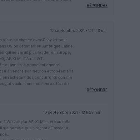
RÉPONDRE
10 septembre 2021 - 11 h 43 min
rs tente sa chance avec EasyJet pour
 aux US ou Jetsmart en Amérique Latine.
air qui ne serait plus leader en Europe,
IAG, AF/KLM, ITA et LOT.
ir quand ils le pouvaient encore.
posé à vendre son fleuron européen s’ils
ou en rachetant des concurrents comme
Easyjet veulent une meilleure offre de
RÉPONDRE
10 septembre 2021 - 13 h 29 min
re à Wizzair par AF-KLM ait été au delà
il me semble qu’un rachat d’Easyjet a
ancé…