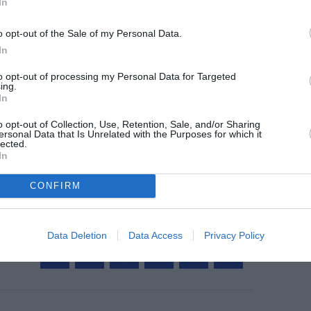
In
o opt-out of the Sale of my Personal Data.
In
to opt-out of processing my Personal Data for Targeted
z apprécié l’article ?
ing.
In
-nous, faites un don !
o opt-out of Collection, Use, Retention, Sale, and/or Sharing
ersonal Data that Is Unrelated with the Purposes for which it
lected.
OUS SOUTENIR
In
CONFIRM
Data Deletion
Data Access
Privacy Policy
Facebook
Twitter
Pinterest
LinkedIn
Email
Print