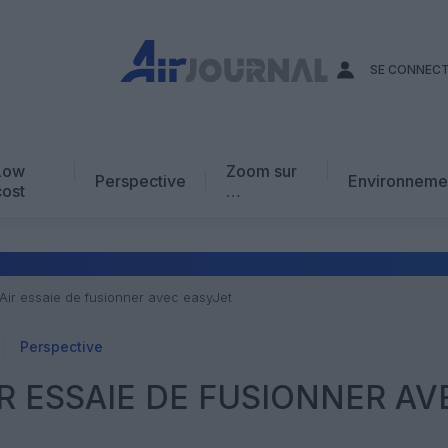
SE CONNEC
Low
Zoom sur
Perspective
Environneme
cost
…
Edito
En chiffres
Avis d’expert
ir essaie de fusionner avec easyJet
AJ Académie
Perspective
Vidéo
R ESSAIE DE FUSIONNER AV