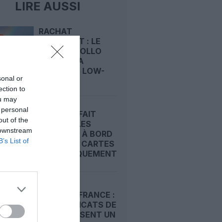
LIRE AUSSI
RACHAT
D’EASYJET : LE
FONDS APOLLO
S’OFFRE LA
DEUXIÈME LOW-
sonal or
COST...
ection to
ou may
 personal
EASYJET FAIT
out of the
MONTER LES
 downstream
DOUDOUS À BORD
B’s List of
AVEC DES CARTES
D’EMBARQUEMENT...
EASYJET FRANCE :
LES SYNDICATS DE
PNC DÉPOSENT UN