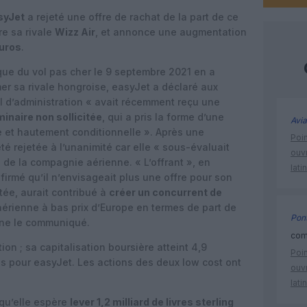
syJet
a rejeté une offre de rachat de la part de ce
re sa rivale
Wizz Air
, et annonce une augmentation
euros
.
ique du vol pas cher le 9 septembre 2021 en a
er sa rivale hongroise, easyJet a déclaré aux
l d’administration « avait récemment reçu une
inaire non sollicitée
, qui a pris la forme d’une
Avia
e et hautement conditionnelle ». Après une
Poin
été rejetée à l’unanimité car elle « sous-évaluait
ouvr
 de la compagnie aérienne. « L’offrant », en
lati
firmé qu’il n’envisageait plus une offre pour son
ptée, aurait contribué à
créer un concurrent de
aérienne à bas prix d’Europe en termes de part de
Pont
igne le communiqué.
comm
on ; sa capitalisation boursière atteint 4,9
Poin
ards pour easyJet. Les actions des deux low cost ont
ouvr
lati
 qu’elle espère
lever 1,2 milliard de livres sterling