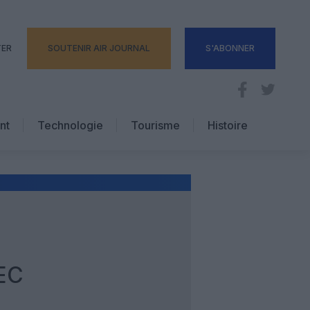
TER
SOUTENIR AIR JOURNAL
S'ABONNER
nt
Technologie
Tourisme
Histoire
Pratique
Hôtellerie
Voyages d’affaires
EC