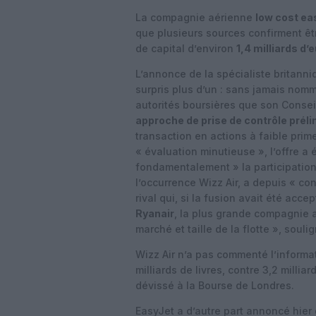
La compagnie aérienne
low cost ea
que plusieurs sources confirment êt
de capital d’environ
1,4 milliards d’
L’annonce de la spécialiste britann
surpris plus d’un : sans jamais nomm
autorités boursières que son Consei
approche de prise de contrôle prélim
transaction en actions à faible prim
« évaluation minutieuse », l’offre a 
fondamentalement » la participation
l’occurrence Wizz Air, a depuis « con
rival qui, si la fusion avait été acce
Ryanair
, la plus grande compagnie 
marché et taille de la flotte », soul
Wizz Air n’a pas commenté l’informati
milliards de livres, contre 3,2 milli
dévissé à la Bourse de Londres.
EasyJet a d’autre part annoncé hier