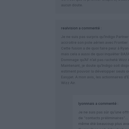
aucun doute.
realvision
a commenté :
Je ne suis pas surpris qu’Indigo Partne
accroitre son pole aérien avec Frontier
Cette fusion a de quoi faire peur à Ryan
mais cela a aussi de quoi inquiéter BA/
Dommage qu’AF n’ait pas racheté Wizz A
Maintenant, je doute qu’Indigo soit dis
estiment pouvoir la développer seuls 
Easyjet. A mon avis, les actionnaires d’
Wizz Air.
lyonnnais
a commenté :
Je ne suis pas sûr qu’une off
de “contacts préliminaires”… 
même été beaucoup plus av