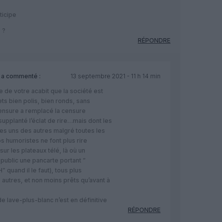
ticipe
 ?
RÉPONDRE
a commenté :
13 septembre 2021 - 11 h 14 min
 de votre acabit que la société est
lets bien polis, bien ronds, sans
censure a remplacé la censure
 supplanté l’éclat de rire…mais dont les
es uns des autres malgré toutes les
s humoristes ne font plus rire
ur les plateaux télé, là où un
public une pancarte portant ”
” quand il le faut), tous plus
s autres, et non moins prêts qu’avant à
e lave-plus-blanc n’est en définitive
RÉPONDRE