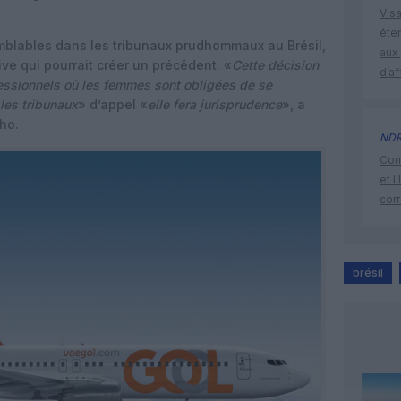
Visa
éte
mblables dans les tribunaux prudhommaux au Brésil,
aux 
tive qui pourrait créer un précédent. «
Cette décision
d’af
fessionnels où les femmes sont obligées de se
 les tribunaux
» d’appel «
elle fera jurisprudence
», a
lho.
ND
Cont
et l
cor
brésil