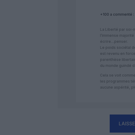
+100
a commenté :
La Liberté par soi
l’immense majorité 
écrire…penser.
Le poids sociétal de
est revenu en force
parenthèse libertai
du monde guindé d
Cela se voit comme 
les programmes télé
aucune aspérité, pl
LAISS