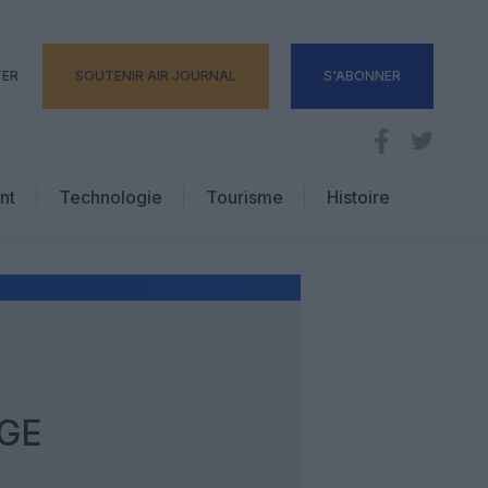
TER
SOUTENIR AIR JOURNAL
S'ABONNER
nt
Technologie
Tourisme
Histoire
Pratique
Hôtellerie
Voyages d’affaires
AGE