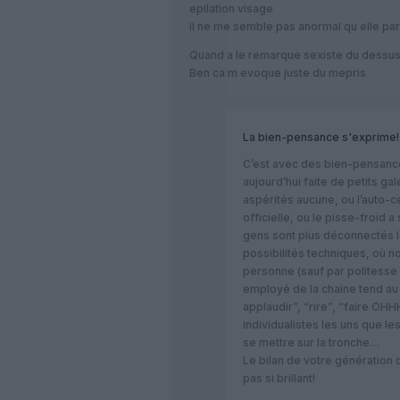
epilation visage
Il ne me semble pas anormal qu elle par
Quand a le remarque sexiste du dessus
Ben ca m evoque juste du mepris
La bien-pensance s'exprime!
C’est avec des bien-pensance
aujourd’hui faite de petits ga
aspérités aucune, ou l’auto-
officielle, ou le pisse-froid a
gens sont plus déconnectés l
possibilités techniques, où no
personne (sauf par politesse s
employé de la chaine tend au 
applaudir”, “rire”, “faire OHHH
individualistes les uns que le
se mettre sur la tronche…
Le bilan de votre génération d
pas si brillant!