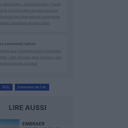
s américains : l’administration Trump
nd le contrôle des réseaux sociaux
journalistes étrangers et voyageurs
faires canadiens et mexicains
R
a commenté l'article :
rôles aux frontières entre l’Espagne
’Italie : des arrivées plus longues, des
respondances à risque
GOL
hotesses de l'air
LIRE AUSSI
EMBRAER