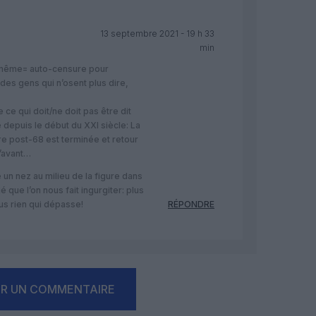
13 septembre 2021 - 19 h 33
min
-même= auto-censure pour
des gens qui n’osent plus dire,
 ce qui doit/ne doit pas être dit
 depuis le début du XXI siècle: La
re post-68 est terminée et retour
’avant…
un nez au milieu de la figure dans
 que l’on nous fait ingurgiter: plus
us rien qui dépasse!
RÉPONDRE
ER UN COMMENTAIRE