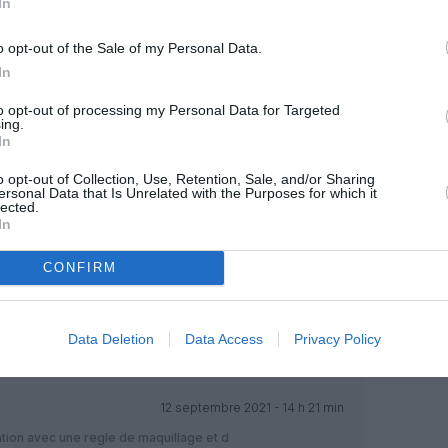
In
o opt-out of the Sale of my Personal Data.
In
to opt-out of processing my Personal Data for Targeted
ing.
Facebook
Twitter
Pinterest
LinkedIn
Email
Print
In
o opt-out of Collection, Use, Retention, Sale, and/or Sharing
ersonal Data that Is Unrelated with the Purposes for which it
lected.
MENTAIRE(S)
In
CONFIRM
12 septembre 2021 - 13 h 54 min
tro, ça marchera aussi ?
RÉPONDRE
Data Deletion
Data Access
Privacy Policy
12 septembre 2021 - 14 h 21 min
ion avec une regle de maquillage et d