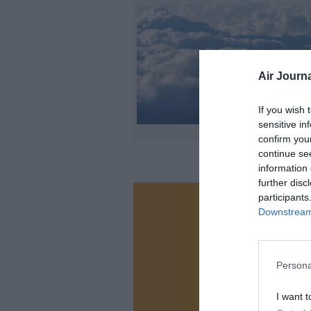
Air Journa
If you wish 
sensitive in
confirm you
continue se
information 
further disc
participants
Vous ave
Downstream 
Soutenez
Persona
N
I want t