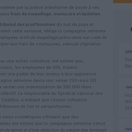
ommée par la justice brésilienne de payer à ses
leurs
frais de maquillage, manucure et épilation
.
tribunal des prud’hommes
du sud du pays et
ement cette semaine, oblige la compagnie aérienne
employées le kit de maquillage prévu dans son code de
ciper aux frais de «
manucures, séances d’épilation
SER
Flyn
ar une action collective, ont estimé que,
Méd
culins, les employées de GOL étaient
er une partie de leur revenu à leur apparence
gnie aérienne devra leur verser 220 réais (35
ra verser une indemnisation de 500.000 réais
Yah
collectif. Le responsable du Syndicat national des
Le c
Castilho, a indiqué que l’action collective
rec
 hôtesses de l’air et aéroportuaires.
23 j
s soins cosmétiques n’étaient que des
mes ont estimé que la compagnie aérienne s’était
Hél
on de genre et d’une réduction du salaire des femmes
»