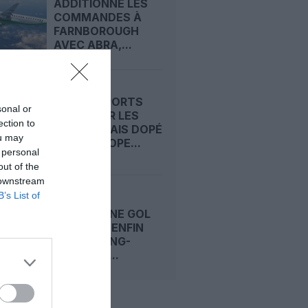
ADDITIONNE LES
COMMANDES À
FARNBOROUGH
AVEC ABRA,...
VINCI AIRPORTS
sonal or
FREINÉ PAR LES
ection to
CRISES, MAIS DOPÉ
ou may
PAR L’EUROPE...
 personal
out of the
 downstream
B’s List of
LA LOW
BRÉSILIENNE GOL
SE LANCE ENFIN
SUR LE LONG-
COURRIER...