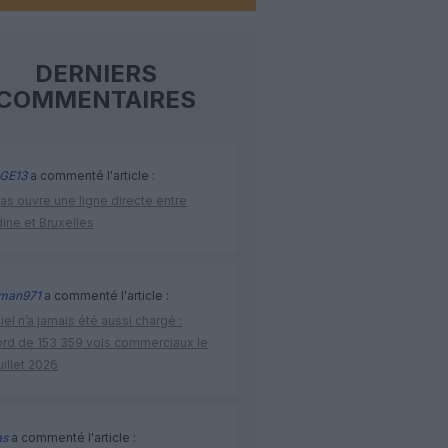
DERNIERS
COMMENTAIRES
GE13
a commenté l'article :
as ouvre une ligne directe entre
ine et Bruxelles
man971
a commenté l'article :
iel n’a jamais été aussi chargé :
ord de 153 359 vols commerciaux le
uillet 2026
as
a commenté l'article :