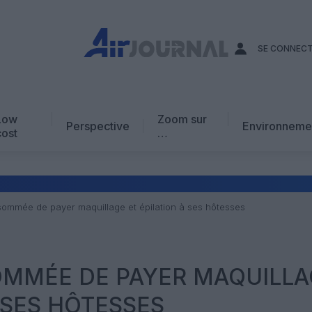
SE CONNEC
Low
Zoom sur
Perspective
Environneme
cost
…
Edito
En chiffres
Avis d’expert
 sommée de payer maquillage et épilation à ses hôtesses
AJ Académie
Vidéo
SOMMÉE DE PAYER MAQUILL
 SES HÔTESSES