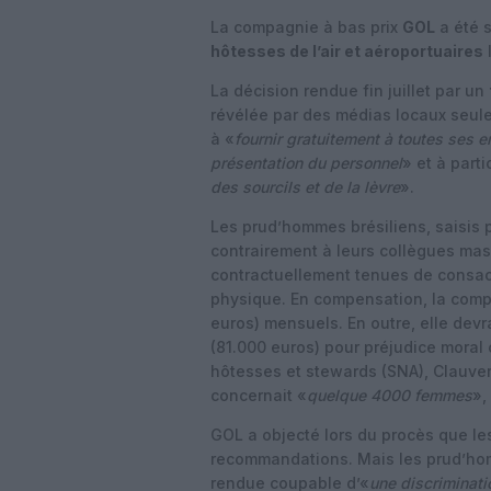
La compagnie à bas prix
GOL
a été s
hôtesses de l’air et aéroportuaires
La décision rendue fin juillet par un
révélée par des médias locaux seul
à «
fournir gratuitement à toutes ses 
présentation du personnel
» et à parti
des sourcils et de la lèvre
».
Les prud’hommes brésiliens, saisis p
contrairement à leurs collègues mas
contractuellement tenues de consacr
physique. En compensation, la compa
euros) mensuels. En outre, elle dev
(81.000 euros) pour préjudice moral 
hôtesses et stewards (SNA), Clauver 
concernait «
quelque 4000 femmes
»,
GOL a objecté lors du procès que le
recommandations. Mais les prud’hom
rendue coupable d’«
une discriminati