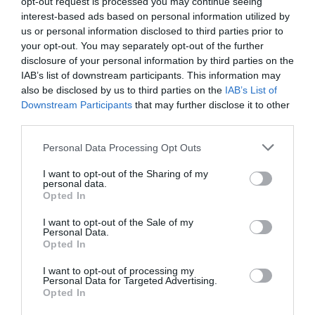
opt-out request is processed you may continue seeing
interest-based ads based on personal information utilized by
atplhkt
a commenté l'article :
us or personal information disclosed to third parties prior to
19 h 23 sans escale : le Boeing 777F de National
your opt-out. You may separately opt-out of the further
Airlines relie l’Écosse à l’Australie
disclosure of your personal information by third parties on the
IAB’s list of downstream participants. This information may
also be disclosed by us to third parties on the
IAB’s List of
@ Tilo
a commenté l'article :
Downstream Participants
that may further disclose it to other
third parties.
19 h 23 sans escale : le Boeing 777F de National
Airlines relie l’Écosse à l’Australie
Personal Data Processing Opt Outs
I want to opt-out of the Sharing of my
personal data.
histoire de l'aviation
Opted In
I want to opt-out of the Sale of my
Personal Data.
LIRE AUSSI
Opted In
I want to opt-out of processing my
Personal Data for Targeted Advertising.
Opted In
LE 6 AOÛT 1909 DANS LE