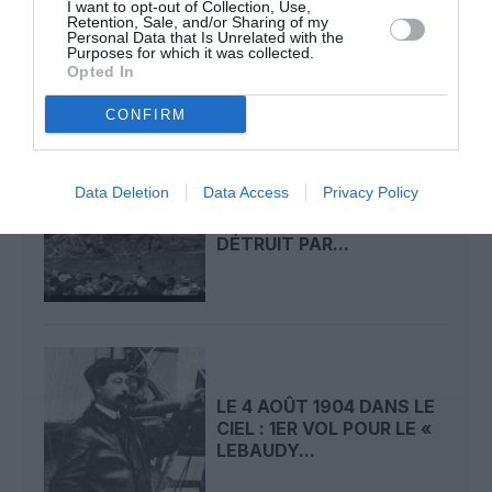
I want to opt-out of Collection, Use,
CIEL : ROGER SOMMER
Retention, Sale, and/or Sharing of my
PERMET LE SACRE...
Personal Data that Is Unrelated with the
Purposes for which it was collected.
Opted In
CONFIRM
Data Deletion
Data Access
Privacy Policy
LE 5 AOÛT 1908 DANS LE
CIEL : LE « ZEPPELIN »
DÉTRUIT PAR...
LE 4 AOÛT 1904 DANS LE
CIEL : 1ER VOL POUR LE «
LEBAUDY...