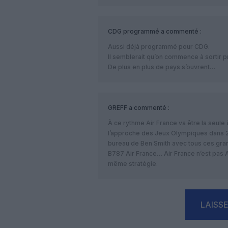
CDG programmé
a commenté :
Aussi déjà programmé pour CDG.
Il semblerait qu’on commence à sortir
De plus en plus de pays s’ouvrent…
GREFF
a commenté :
À ce rythme Air France va être la seule
l’approche des Jeux Olympiques dans 2 
bureau de Ben Smith avec tous ces gra
B787 Air France… Air France n’est pas A
même stratégie.
LAISS