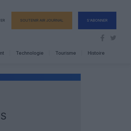
TER
SOUTENIR AIR JOURNAL
S'ABONNER
nt
Technologie
Tourisme
Histoire
Pratique
Hôtellerie
Voyages d’affaires
ES