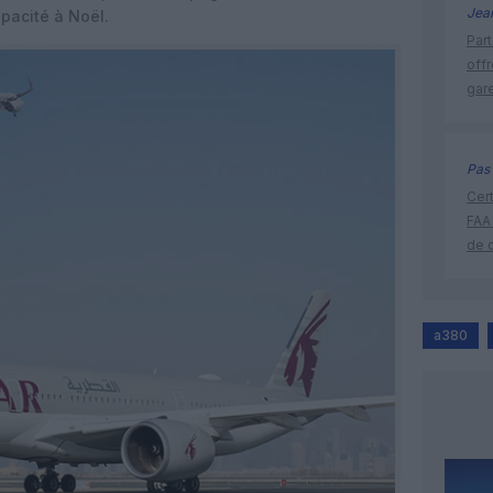
Jea
pacité à Noël.
Part
off
gar
Pas 
Cert
FAA
de 
a380