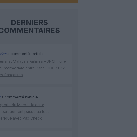
DERNIERS
COMMENTAIRES
tion
a commenté l'article :
enariat Malaysia Airlines – SNCF : une
re intermodale entre Paris-CDG et 27
es françaises
R
a commenté l'article :
ports du Maroc : la carte
mbarquement passe au tout
érique avec Pax Check