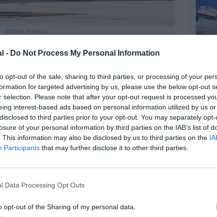
©Qatar Airways
l -
Do Not Process My Personal Information
to opt-out of the sale, sharing to third parties, or processing of your per
formation for targeted advertising by us, please use the below opt-out s
z apprécié l’article ?
r selection. Please note that after your opt-out request is processed y
-nous, faites un don !
eing interest-based ads based on personal information utilized by us or
disclosed to third parties prior to your opt-out. You may separately opt-
losure of your personal information by third parties on the IAB’s list of
OUS SOUTENIR
. This information may also be disclosed by us to third parties on the
IA
Participants
that may further disclose it to other third parties.
l Data Processing Opt Outs
o opt-out of the Sharing of my personal data.