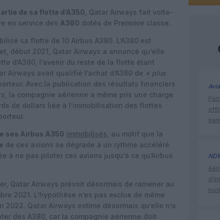
artie de sa flotte d’A350
, Qatar Airways fait volte-
re en service des
A380
dotés de Première classe.
lisé sa flotte de 10 Airbus A380. L’A380 est
t, début 2021, Qatar Airways a annoncé qu’elle
tte d’A380, l’avenir du reste de la flotte étant
r Airways avait qualifié l’achat d’A380 de
« plus
porteur. Avec la publication des résultats financiers
Avia
urs, la compagnie aérienne a même pris une charge
Part
ds de dollars liée à l’immobilisation des flottes
off
porteur.
gar
de ses Airbus A350
immobilisés
, au motif que la
e
de ces avions se dégrade à un rythme accéléré.
 à ne pas piloter ces avions jusqu’à ce qu’Airbus
ND
Aéro
d’e
er, Qatar Airways prévoit désormais de ramener au
num
bre 2021. L’hypothèse n’es pas exclue de même
en 2022. Qatar Airways estime désormais qu’elle n’a
ter des A380, car la compagnie aérienne doit