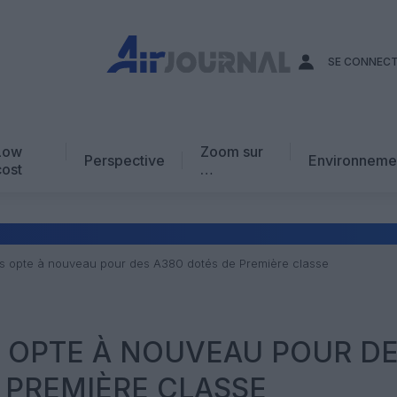
SE CONNEC
Low
Zoom sur
Perspective
Environneme
cost
…
Edito
En chiffres
Avis d’expert
s opte à nouveau pour des A380 dotés de Première classe
AJ Académie
Vidéo
 OPTE À NOUVEAU POUR D
 PREMIÈRE CLASSE