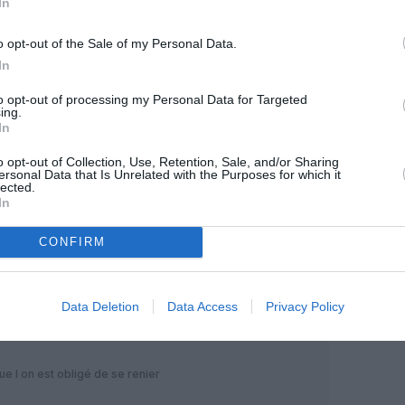
In
Facebook
Twitter
Pinterest
LinkedIn
Email
Print
o opt-out of the Sale of my Personal Data.
In
MENTAIRE(S)
to opt-out of processing my Personal Data for Targeted
ing.
In
3 octobre 2021 - 12 h 14 min
o opt-out of Collection, Use, Retention, Sale, and/or Sharing
0 au moins jusque fin 2022.
ersonal Data that Is Unrelated with the Purposes for which it
s A380 en service pour la coupe du monde
lected.
In
el.
RÉPONDRE
CONFIRM
3 octobre 2021 - 13 h 07 min
Data Deletion
Data Access
Privacy Policy
e l on est obligé de se renier