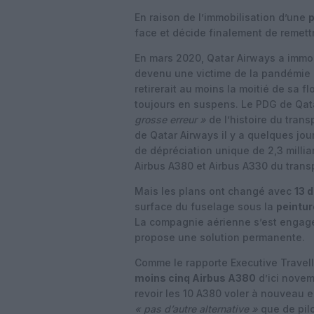
En raison de l’immobilisation d’une
p
face et décide finalement de remett
En mars 2020, Qatar Airways a immobi
devenu une victime de la pandémie e
retirerait au moins la moitié de sa flo
toujours en suspens.
Le PDG de Qata
grosse erreur »
de l’histoire du trans
de Qatar Airways il y a quelques jo
de dépréciation unique de 2,3 milliar
Airbus A380 et Airbus A330 du trans
Mais les plans ont changé avec
13 
surface du fuselage sous la
peintur
La compagnie aérienne s’est engagée
propose une solution permanente.
Comme le rapporte Executive Travell
moins cinq Airbus A380
d’ici novem
revoir les 10 A380 voler à nouveau 
« pas d’autre alternative »
que de pilo