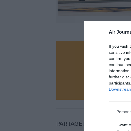
Air Journa
If you wish 
sensitive in
Vous ave
confirm you
Soutenez
continue se
information 
further disc
N
participants
Downstream 
Persona
PARTAGER L'ARTICLE
I want t