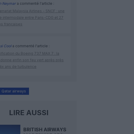
n Neymar
a commenté l'article :
enariat Malaysia Airlines – SNCF : une
re intermodale entre Paris-CDG et 27
es françaises
si Cool
a commenté l'article :
ification du Boeing 737 MAX 7 : la
 donne enfin son feu vert après près
dix ans de turbulence
Qatar airways
LIRE AUSSI
BRITISH AIRWAYS