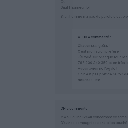
Ou
Sauf l honneur lol
Si un homme n a pas de parole c est bie
A380
a commenté :
Chacun ses goûts !
C’est mon avion préféré !
J’ai volé sur presque tous l
787 330 340 350 et en très l
Aucun avion ne l’égale !
On n’est pas prêt de revoir d
douches, etc…
DN
a commenté :
Y a t-il du nouveau concernant ce fam
D’autres compagnies sont-elles touch