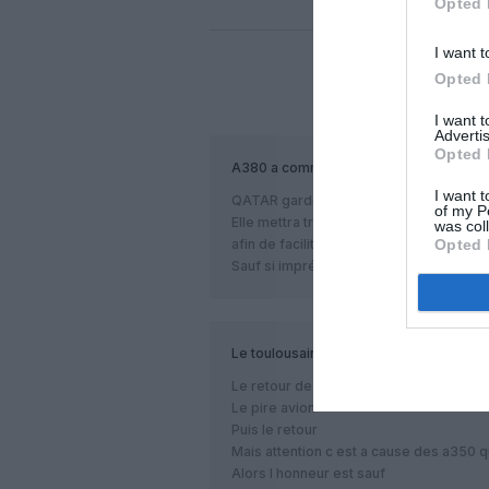
Opted 
I want t
Opted 
COM
I want 
Advertis
Opted 
A380
a commenté :
I want t
QATAR gardera sans doute tous ses A38
of my P
Elle mettra très probablement tous se
was col
Opted 
afin de faciliter le surplus de flux ponctu
Sauf si imprévu de type covid !
Le toulousain
a commenté :
Le retour de la girouette
Le pire avion
Puis le retour
Mais attention c est a cause des a350 qu
Alors l honneur est sauf