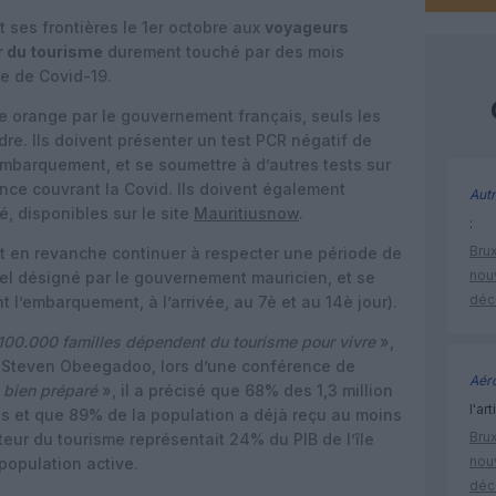
 ses frontières le 1er octobre aux
voyageurs
r du tourisme
durement touché par des mois
e de Covid-19.
ée orange par le gouvernement français, seuls les
re. Ils doivent présenter un test PCR négatif de
embarquement, et se soumettre à d’autres tests sur
ance couvrant la Covid. Ils doivent également
Autr
, disponibles sur le site
Mauritiusnow
.
:
Brux
 en revanche continuer à respecter une période de
nouv
el désigné par le gouvernement mauricien, et se
déc
 l’embarquement, à l’arrivée, au 7è et au 14è jour).
r 100.000 familles dépendent du tourisme pour vivre
»,
nt Steven Obeegadoo, lors d’une conférence de
Aéro
bien préparé
», il a précisé que 68% des 1,3 million
l'art
s et que 89% de la population a déjà reçu au moins
Brux
eur du tourisme représentait 24% du PIB de l’île
nouv
population active.
déc