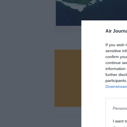
Air Journa
If you wish 
sensitive in
confirm you
Vous ave
continue se
Soutenez
information 
further disc
participants
Downstream 
N
Persona
I want t