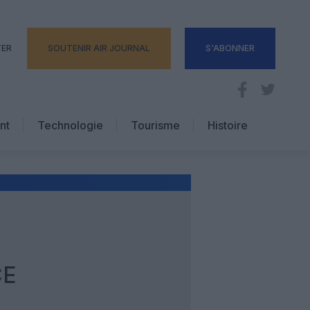
TER
SOUTENIR AIR JOURNAL
S'ABONNER
nt
Technologie
Tourisme
Histoire
Pratique
Hôtellerie
Voyages d’affaires
CE