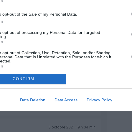
In
o opt-out of the Sale of my Personal Data.
Facebook
Twitter
Pinterest
LinkedIn
Email
Print
In
to opt-out of processing my Personal Data for Targeted
ing.
MENTAIRE(S)
In
o opt-out of Collection, Use, Retention, Sale, and/or Sharing
4 octobre 2021 - 17 h 14 min
ersonal Data that Is Unrelated with the Purposes for which it
lected.
aux frais des non vaccinés bien sur , il
In
RÉPONDRE
CONFIRM
5 octobre 2021 - 7 h 02 min
Data Deletion
Data Access
Privacy Policy
r qui opère sur Maurice cet hiver 5 vols
2 hebdos depuis Lyon et Marseille
RÉPONDRE
5 octobre 2021 - 9 h 04 min