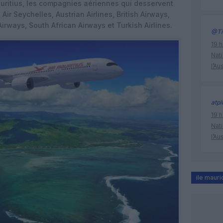
uritius, les compagnies aériennes qui desservent
 Air Seychelles, Austrian Airlines, British Airways,
Airways, South African Airways et Turkish Airlines.
@Ti
19 h
Nati
l’Au
atpl
19 h
Nati
l’Au
ile mauri