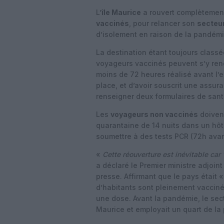
L’
île Maurice
a rouvert complètement
vaccinés
, pour relancer son
secteu
d’isolement en raison de la pandémi
La destination étant toujours class
voyageurs vaccinés peuvent s’y rend
moins de 72 heures réalisé avant l’
place, et d’avoir souscrit une assur
renseigner deux formulaires de santé
Les
voyageurs non vaccinés
doivent
quarantaine de 14 nuits dans un hôt
soumettre à des tests PCR (72h avant
«
Cette réouverture est inévitable ca
a déclaré le Premier ministre adjoi
presse. Affirmant que le pays était «
d’habitants sont pleinement vacciné
une dose. Avant la pandémie, le sect
Maurice et employait un quart de la 