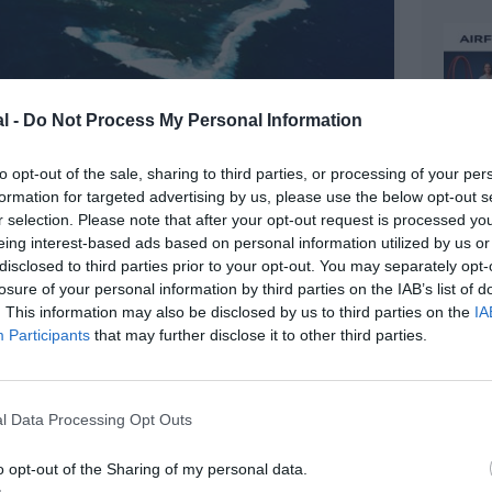
©Air Mauritius
l -
Do Not Process My Personal Information
to opt-out of the sale, sharing to third parties, or processing of your per
formation for targeted advertising by us, please use the below opt-out s
r selection. Please note that after your opt-out request is processed y
z apprécié l’article ?
eing interest-based ads based on personal information utilized by us or
-nous, faites un don !
disclosed to third parties prior to your opt-out. You may separately opt-
losure of your personal information by third parties on the IAB’s list of
. This information may also be disclosed by us to third parties on the
IA
Participants
that may further disclose it to other third parties.
OUS SOUTENIR
l Data Processing Opt Outs
o opt-out of the Sharing of my personal data.