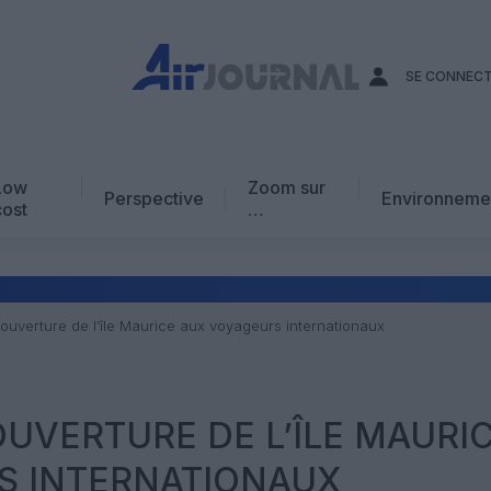
SE CONNEC
Low
Zoom sur
Perspective
Environneme
cost
…
Edito
En chiffres
Avis d’expert
éouverture de l’île Maurice aux voyageurs internationaux
AJ Académie
Vidéo
OUVERTURE DE L’ÎLE MAURI
S INTERNATIONAUX