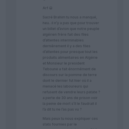
Arf 😀
Sacré Brahim tu nous a manqué,
heu.. il n’y a pas que pour trouver
un billet d’avion que notre peuple
algérien frère fait des files
d’attentes interminables
dernièrement il y a des files
d’attentes pour presque tout les
produits alimentaires en Algérie
et Monsieur le president
Teboune a fait énormément de
discours sur la pomme de terre
dont le dernier fut hier où il a
menacé les laboureurs qui
refusent de vendre leurs patate ?
a perte de 30 ans de prison voir
la peine de mort s’il le faudrait il
l’a dit tu ne l’as pas vu ?
Mais peux tu nous expliquer ces
stats fournies par le