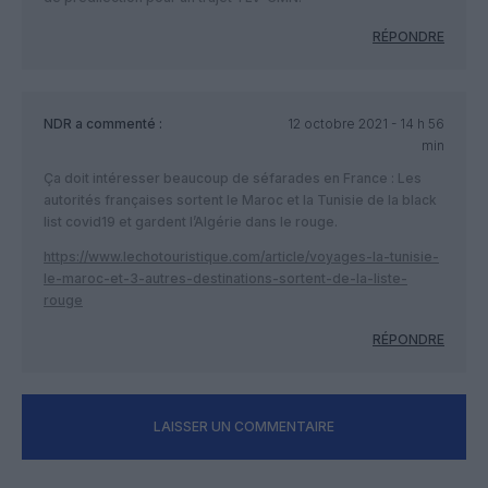
RÉPONDRE
NDR
a commenté :
12 octobre 2021 - 14 h 56
min
Ça doit intéresser beaucoup de séfarades en France : Les
autorités françaises sortent le Maroc et la Tunisie de la black
list covid19 et gardent l’Algérie dans le rouge.
https://www.lechotouristique.com/article/voyages-la-tunisie-
le-maroc-et-3-autres-destinations-sortent-de-la-liste-
rouge
RÉPONDRE
LAISSER UN COMMENTAIRE