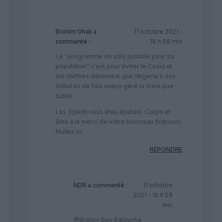
Brahim Ghali
a
11 octobre 2021 -
commenté :
16 h 08 min
Le “programme de vols potable pour sa
population” c’est pour éviter le Covid et
les chiffres démontre que l’Algérie a des
milliards de fois mieux géré la crise que
Sidek.
Les 3yachi vous êtes épatant. Corps et
âme à la merci de votre bourreau Sidkoum
Malika VI
RÉPONDRE
NDR
a commenté :
11 octobre
2021 - 16 h 59
min
@Brahim Ben Batouche