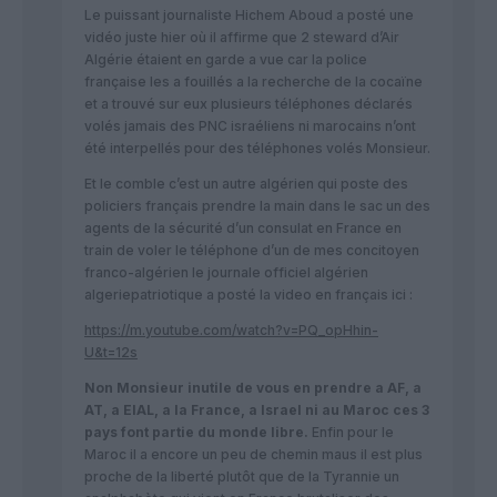
Le puissant journaliste Hichem Aboud a posté une
vidéo juste hier où il affirme que 2 steward d’Air
Algérie étaient en garde a vue car la police
française les a fouillés a la recherche de la cocaïne
et a trouvé sur eux plusieurs téléphones déclarés
volés jamais des PNC israéliens ni marocains n’ont
été interpellés pour des téléphones volés Monsieur.
Et le comble c’est un autre algérien qui poste des
policiers français prendre la main dans le sac un des
agents de la sécurité d’un consulat en France en
train de voler le téléphone d’un de mes concitoyen
franco-algérien le journale officiel algérien
algeriepatriotique a posté la video en français ici :
https://m.youtube.com/watch?v=PQ_opHhin-
U&t=12s
Non Monsieur inutile de vous en prendre a AF, a
AT, a ElAL, a la France, a Israel ni au Maroc ces 3
pays font partie du monde libre.
Enfin pour le
Maroc il a encore un peu de chemin maus il est plus
proche de la liberté plutôt que de la Tyrannie un