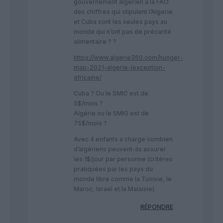
gouvernement algérien a la FAO
des chiffres qui stipulent l’Algerie
et Cuba sont les seules pays au
monde qui n’ont pas de précarité
alimentaire ? ?
https://www.algerie360.com/hunger-
map-2021-algerie-lexception-
africaine/
Cuba ? Ou le SMIC est de
5$/mois ?
Algérie ou le SMIG est de
75$/mois ?
Avec 4 enfants a charge combien
d’algériens peuvent-ils assurer
les 1$/jour par personne (critères
pratiquées par les pays du
monde libre comme la Tunisie, le
Maroc, Israel et la Malaisie).
RÉPONDRE