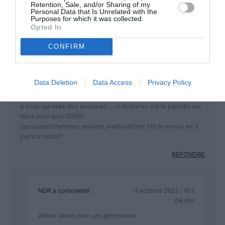
Retention, Sale, and/or Sharing of my
PETER CHEMRAH
a commenté :
11 octobre 2021 - 17 h 20
Personal Data that Is Unrelated with the
Purposes for which it was collected.
min
Opted In
@ ndr,mtp34,ali….a ce que je vois je vous ai blesser dans
votre amour propre…hhhhh….pour votre info je ne suis point
CONFIRM
algerien.mais ex marocain et d”ailleurs j’ai dechirer ma carte
nationale de votre zriba…yiskout el nidam el halaki..vive la
republique du maroc et vive le peuple marocain,sans el mitli
Data Deletion
Data Access
Privacy Policy
sadis,bouzabal sadis,!!! Votre paranoia vous poussent a voir
des algeriens partout.moi je suis 1 homme libre contrairement
a vous qui etes des esclaves…..si le maroc est le paradis sur
terre pourquoi 12000
personnes(femmes,enfants,vieillards)ont fuit le maroc en 2
jours a ceuta?
RÉPONDRE
NDR
a commenté :
11 octobre 2021 - 19 h
09 min
Allons allons mon ami @chmrakh