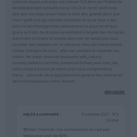
sont pas dupes,son pays est classer 123 eme sur l’indice de
developpement humain(source O.N.U) et ce mr vient nous
dire que son pays jouent dans la cour des grands.alors que
c’est 1 petit coq qui cherche a bomber le torse face a des
ours ou des lions(grandes puissances).ce pays ne vit que
grace au trafic de drogue+prostitution+l’argent des immigrés
marocains a travers le monde.alors ndr ne venait pas nous
raconter des salades sur ce site.pour ceux qui comprennent
l’arabe d’afrique du nord…allez sur youtube et regarder les
videos de: peter chemrah,mustapha adib,zakaria
moumni,belkeziz tachfine,mohamed hicham,axel izem,dar
ssiba,richard azzouz,et autres puis vous comprendrez
merci….alors ndr de la dgst(direction general des sévices et
de la torture)passez votre chemin…
RÉPONDRE
mtp34
a commenté :
11 octobre 2021 - 12 h
54 min
@Peter Chemrah : ton commentaire ne vaut pas
mieux que ceux de NDR…