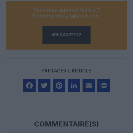
Vous avez apprécié l’article ?
Soutenez-nous, faites un don !
NOUS SOUTENIR
PARTAGER L'ARTICLE
Facebook
Twitter
Pinterest
LinkedIn
Email
Print
COMMENTAIRE(S)