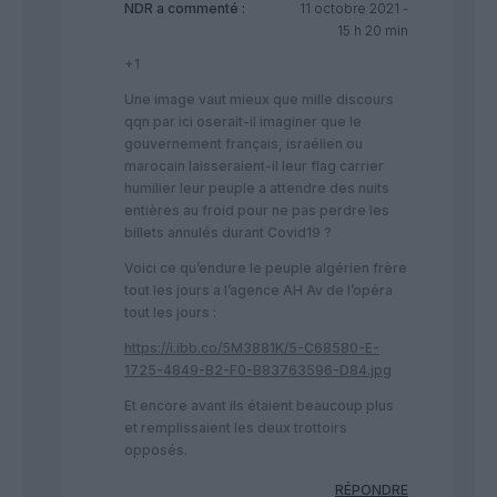
NDR
a commenté :
11 octobre 2021 -
15 h 20 min
+1
Une image vaut mieux que mille discours
qqn par ici oserait-il imaginer que le
gouvernement français, israélien ou
marocain laisseraient-il leur flag carrier
humilier leur peuple a attendre des nuits
entières au froid pour ne pas perdre les
billets annulés durant Covid19 ?
Voici ce qu’endure le peuple algérien frère
tout les jours a l’agence AH Av de l’opéra
tout les jours :
https://i.ibb.co/5M3881K/5-C68580-E-
1725-4849-B2-F0-B83763596-D84.jpg
Et encore avant ils étaient beaucoup plus
et remplissaient les deux trottoirs
opposés.
RÉPONDRE