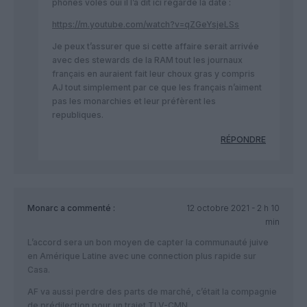
phones volés oui il l’a dit ici regarde la date :
https://m.youtube.com/watch?v=qZGeYsjeLSs
Je peux t’assurer que si cette affaire serait arrivée
avec des stewards de la RAM tout les journaux
français en auraient fait leur choux gras y compris
AJ tout simplement par ce que les français n’aiment
pas les monarchies et leur préfèrent les
republiques.
RÉPONDRE
Monarc
a commenté :
12 octobre 2021 - 2 h 10
min
L’accord sera un bon moyen de capter la communauté juive
en Amérique Latine avec une connection plus rapide sur
Casa.
AF va aussi perdre des parts de marché, c’était la compagnie
de prédilection pour un trajet TLV-CMN.