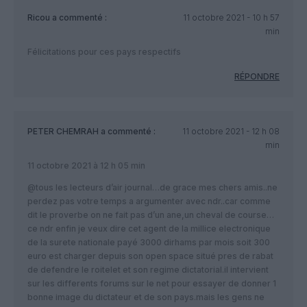
Ricou
a commenté :
11 octobre 2021 - 10 h 57
min
Félicitations pour ces pays respectifs
RÉPONDRE
PETER CHEMRAH
a commenté :
11 octobre 2021 - 12 h 08
min
11 octobre 2021 à 12 h 05 min
@tous les lecteurs d’air journal…de grace mes chers amis..ne
perdez pas votre temps a argumenter avec ndr..car comme
dit le proverbe on ne fait pas d’un ane,un cheval de course…
ce ndr enfin je veux dire cet agent de la millice electronique
de la surete nationale payé 3000 dirhams par mois soit 300
euro est charger depuis son open space situé pres de rabat
de defendre le roitelet et son regime dictatorial.il intervient
sur les differents forums sur le net pour essayer de donner 1
bonne image du dictateur et de son pays.mais les gens ne