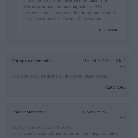
analphabète qui vient en France brutaliser des
frères algériens docteurs, ingénieurs, HEC,
médecins et qui leur volent leur telephone c’est de
la tyrannie mon cher ami pas d’autres mots.
RÉPONDRE
Philippe
a commenté :
11 octobre 2021 - 18 h 13
min
Bravo au royaume du Maroc et à Israël, yaatik sakha
RÉPONDRE
Sam
a commenté :
11 octobre 2021 - 18 h 19
min
Que fait le modérateur ? Il dort ?
Ici, c’est un site sur le transport aérien. Vos disputes entre