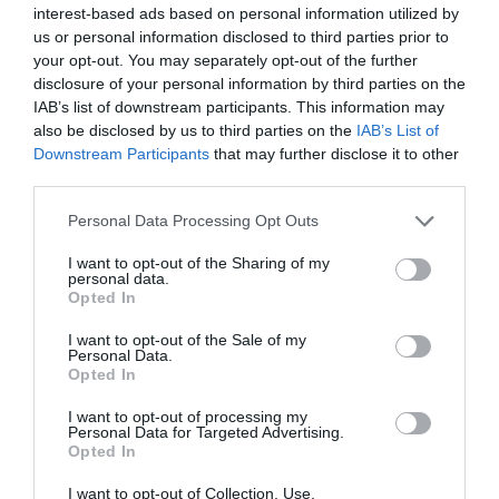
interest-based ads based on personal information utilized by
us or personal information disclosed to third parties prior to
your opt-out. You may separately opt-out of the further
disclosure of your personal information by third parties on the
NDR
a commenté :
11 octobre 2021 - 13 h 11
IAB’s list of downstream participants. This information may
min
also be disclosed by us to third parties on the
IAB’s List of
Bonne nouvelle, vive la paix
Downstream Participants
that may further disclose it to other
Vive Israel ??, vive la France ??, vive le Maroc ??
third parties.
Vive les pays qui aiment la paix, et que le bon Dieu guérisse
Personal Data Processing Opt Outs
les 3 derniers pays antisemites de leur racisme primaire
Amen ?
I want to opt-out of the Sharing of my
personal data.
Au passage, les antisemites exacerbâtres de certains ne font
Opted In
pas peur au Maroc qui a promu le chargé d’affaires israélien a
Rabat en Ambassadeur aujourd’hui même :
I want to opt-out of the Sale of my
Personal Data.
https://fr.timesofisrael.com/israel-nomme-david-govrin-
Opted In
ambassadeur-permanent-au-maroc/
I want to opt-out of processing my
Personal Data for Targeted Advertising.
RÉPONDRE
Opted In
I want to opt-out of Collection, Use,