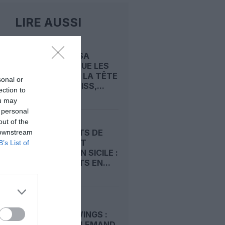
LIRE AUSSI
LUFTHANSA
REDISTRIBUE LES
CARTES À LA TÊTE
sonal or
D’EDELWEISS,...
ection to
ou may
 personal
out of the
AÉROPORTS DE
 downstream
CATANE ET
B’s List of
COMISO EN SICILE :
DIX GÉANTS EN...
CRASH
GERMANWINGS :
L’ÉTAT ALLEMAND