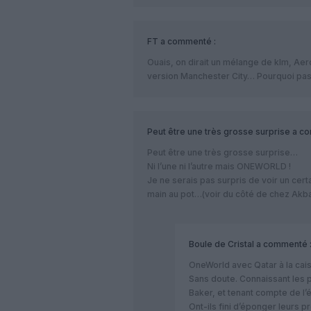
FT
a commenté :
Ouais, on dirait un mélange de klm, Aero
version Manchester City… Pourquoi pas
Peut être une très grosse surprise
a co
Peut être une très grosse surprise…
Ni l’une ni l’autre mais ONEWORLD !
Je ne serais pas surpris de voir un cert
main au pot…(voir du côté de chez Akba
Boule de Cristal
a commenté 
OneWorld avec Qatar à la cai
Sans doute. Connaissant les p
Baker, et tenant compte de l’é
Ont-ils fini d’éponger leurs p