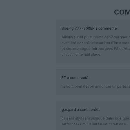
COM
Boeing 777-300ER
a commenté :
Alitalia aurait pu survivre et s’épargner 
avait été concrétisée au lieu d’être sto
et ses montages foireux avec FS et Atla
chauvinisme mal placé.
FT
a commenté :
Ils vont bien devoir annoncer un partena
gaspard
a commenté :
ca sera skyteam puisque dans quelques a
Airfrance-klm. La livrée veut tout dire…