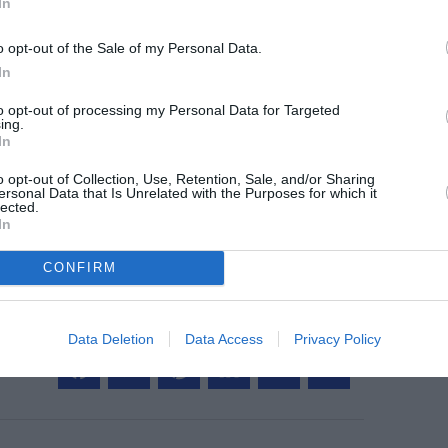
In
@ITA Airways
o opt-out of the Sale of my Personal Data.
In
to opt-out of processing my Personal Data for Targeted
z apprécié l’article ?
ing.
In
-nous, faites un don !
o opt-out of Collection, Use, Retention, Sale, and/or Sharing
ersonal Data that Is Unrelated with the Purposes for which it
lected.
OUS SOUTENIR
In
CONFIRM
Data Deletion
Data Access
Privacy Policy
Facebook
Twitter
Pinterest
LinkedIn
Email
Print