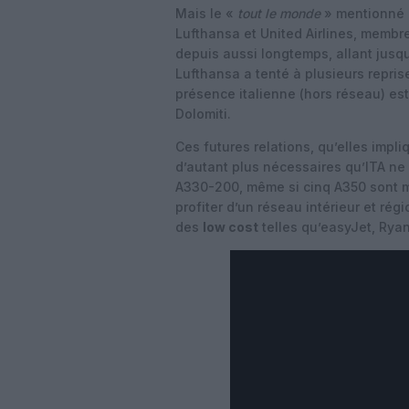
Mais le «
tout le monde
» mentionné p
Lufthansa et United Airlines, memb
depuis aussi longtemps, allant jusqu’
Lufthansa a tenté à plusieurs repris
présence italienne (hors réseau) est 
Dolomiti.
Ces futures relations, qu’elles impli
d’autant plus nécessaires qu’ITA ne
A330-200, même si cinq A350 sont m
profiter d’un réseau intérieur et rég
des
low cost
telles qu’easyJet, Ryan