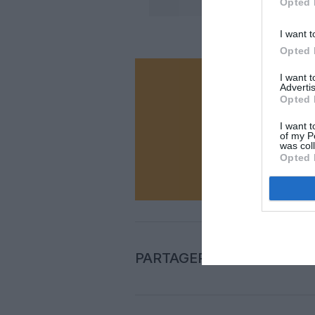
Opted 
I want t
Opted 
I want 
Vous ave
Advertis
Opted 
Soutenez
I want t
of my P
was col
N
Opted 
PARTAGER L'ARTICLE