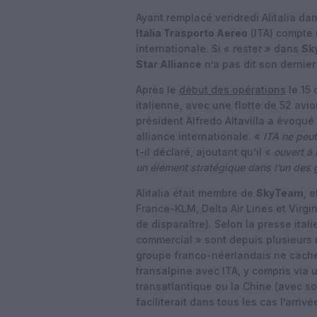
Ayant remplacé vendredi Alitalia dan
Italia Trasporto Aereo
(ITA) compte 
internationale. Si « rester » dans
Sk
Star Alliance
n’a pas dit son dernier
Après le
début des opérations
le 15 
italienne, avec une flotte de 52 avi
président Alfredo Altavilla a évoqué
alliance internationale. «
ITA ne peut
t-il déclaré, ajoutant qu’il «
ouvert à 
un élément stratégique dans l’un des 
Alitalia était membre de
SkyTeam
, 
France-KLM, Delta Air Lines et Virgin
de disparaître). Selon la presse ital
commercial » sont depuis plusieurs m
groupe franco-néerlandais ne cache 
transalpine avec ITA, y compris via
transatlantique ou la Chine (avec so
faciliterait dans tous les cas l’arriv