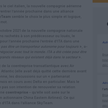
s le ciel italien, la nouvelle compagnie aérienne
rentrer l’année prochaine dans une alliance
yTeam
semble le choix le plus simple et logique,
 mot.
octobre 2021 de la nouvelle compagnie nationale
ons rachetés à son prédécesseur ou loués, le
 pour l’année prochaine l’entrée d’ITA dans une
Autr
 pas être un transporteur autonome pour toujours
», a-
:
négocier avec tout le monde. ITA a été créée pour être
Brux
grands réseaux qui existent déjà dans le secteur
».
nouv
déc
et de la coentreprise transatlantique avec Air
 Atlantic (elle avait déjà quitté cette dernière avant
ienne, les discussions sur un « partenariat
ois en cours avec Delta en particulier. Mais le
Aéro
pas son intention de renouveler sa relation
l'art
 une
coentreprise
– qu’elle soit axée sur le
Brux
n actionnaire China Eastern Airlines). Ce qui
nouv
ée d’ITA dans l’alliance SkyTeam.
déc