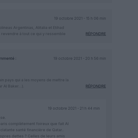
19 octobre 2021 - 15 h 06 min
lineas Argentinas, Alitalia et Etihad
 revendre à tout ce qui y ressemble
RÉPONDRE
mmenté :
19 octobre 2021 - 20 h 56 min
ain pays qui a les moyens de mettre la
r Al Baker…).
RÉPONDRE
:
19 octobre 2021 - 21 h 44 min
sse.
aris complètement foireux que fait Al
clatante santé financière de Qatar..
ropres dettes ? Celles de leurs amis