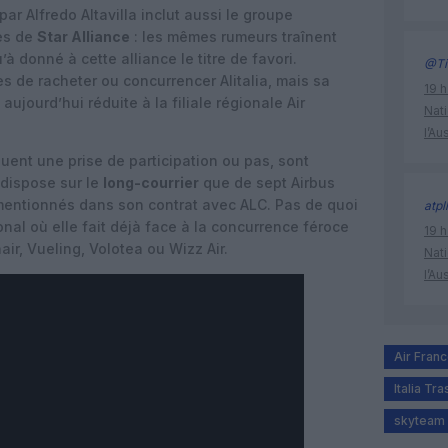
ar Alfredo Altavilla inclut aussi le groupe
res de
Star Alliance
: les mêmes rumeurs traînent
à donné à cette alliance le titre de favori.
@Ti
es de racheter ou concurrencer Alitalia, mais sa
19 h
aujourd’hui réduite à la filiale régionale Air
Nati
l’Au
quent une prise de participation ou pas, sont
 dispose sur le
long-courrier
que de sept Airbus
entionnés dans son contrat avec ALC. Pas de quoi
atpl
ional où elle fait déjà face à la concurrence féroce
19 h
air, Vueling, Volotea ou Wizz Air.
Nati
l’Au
Air Fran
Italia Tr
skyteam