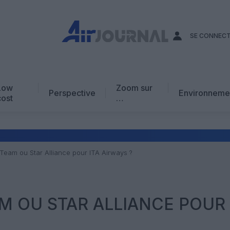
SE CONNEC
Low
Zoom sur
Perspective
Environneme
cost
…
Edito
En chiffres
Avis d’expert
kyTeam ou Star Alliance pour ITA Airways ?
AJ Académie
Vidéo
AM OU STAR ALLIANCE POUR 