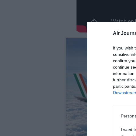
Air Journa
If you wish 
sensitive in
confirm you
continue se
information 
further disc
participants
Downstream 
Persona
I want t