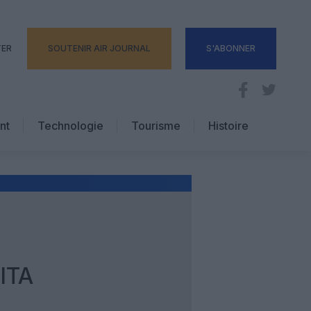
TER
SOUTENIR AIR JOURNAL
S'ABONNER
nt
Technologie
Tourisme
Histoire
Pratique
Hôtellerie
Voyages d’affaires
ITA