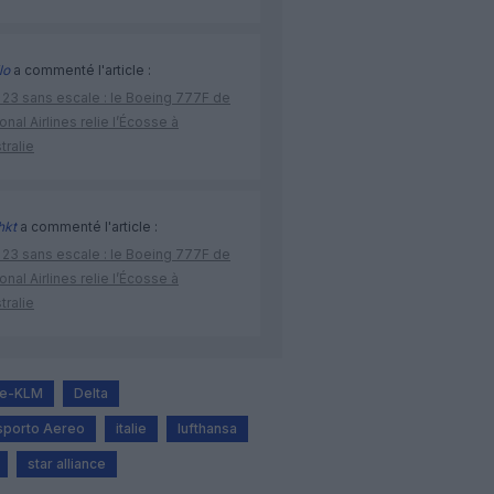
lo
a commenté l'article :
 23 sans escale : le Boeing 777F de
onal Airlines relie l’Écosse à
stralie
hkt
a commenté l'article :
 23 sans escale : le Boeing 777F de
onal Airlines relie l’Écosse à
stralie
ce-KLM
Delta
asporto Aereo
italie
lufthansa
star alliance