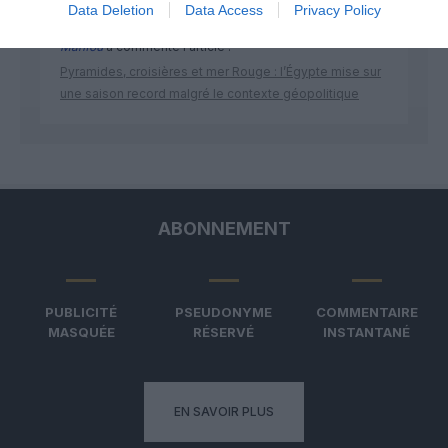
Data Deletion
Data Access
Privacy Policy
Manfou
a commenté l'article :
Pyramides, croisières et mer Rouge : l’Égypte mise sur
une saison record malgré le contexte géopolitique
ABONNEMENT
PUBLICITÉ
PSEUDONYME
COMMENTAIRE
MASQUÉE
RÉSERVÉ
INSTANTANÉ
EN SAVOIR PLUS