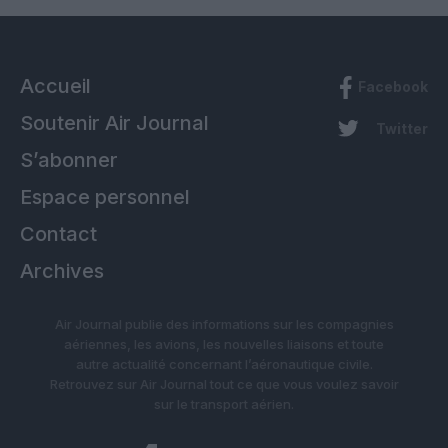
Accueil
Facebook
Soutenir Air Journal
Twitter
S’abonner
Espace personnel
Contact
Archives
Air Journal publie des informations sur les compagnies
aériennes, les avions, les nouvelles liaisons et toute
autre actualité concernant l’aéronautique civile.
Retrouvez sur Air Journal tout ce que vous voulez savoir
sur le transport aérien.