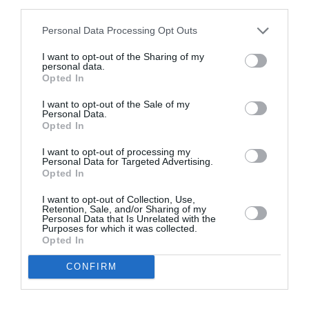
third parties.
Appel aux lecteurs !
Soutenez Air Journal participez
à son
Personal Data Processing Opt Outs
développement !
I want to opt-out of the Sharing of my
personal data.
Opted In
NOUS SOUTENIR
I want to opt-out of the Sale of my
Personal Data.
Opted In
I want to opt-out of processing my
Personal Data for Targeted Advertising.
Opted In
I want to opt-out of Collection, Use,
DERNIERS COMMENTAIRES
Retention, Sale, and/or Sharing of my
Personal Data that Is Unrelated with the
Purposes for which it was collected.
Opted In
atplhkt
a commenté l'article :
CONFIRM
Contrôles aux frontières entre l’Espagne et l’Italie : des
arrivées plus longues, des correspondances à risque