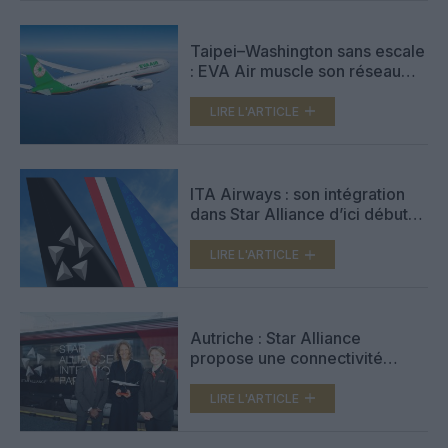
Taipei–Washington sans escale
: EVA Air muscle son réseau
nord‑américain en Boeing
787‑9
LIRE L'ARTICLE
ITA Airways : son intégration
dans Star Alliance d’ici début
2026
LIRE L'ARTICLE
Autriche : Star Alliance
propose une connectivité
intermodale à Vienne avec
ÖBB
LIRE L'ARTICLE