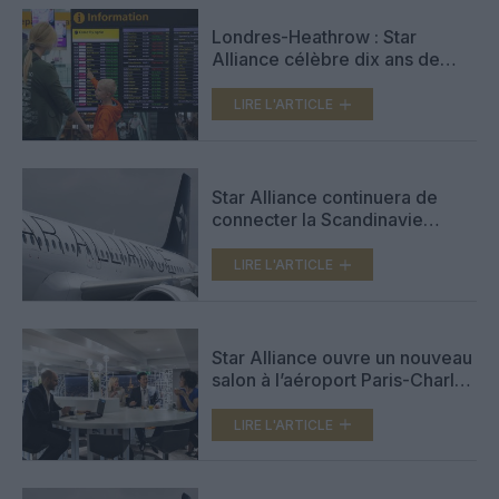
Londres-Heathrow : Star
Alliance célèbre dix ans de
présence au terminal 2
LIRE L'ARTICLE
Star Alliance continuera de
connecter la Scandinavie
malgré le départ de SAS pour
SkyTeam
LIRE L'ARTICLE
Star Alliance ouvre un nouveau
salon à l’aéroport Paris-Charles
de Gaulle
LIRE L'ARTICLE