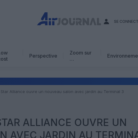
SE CONNEC
Low
Zoom sur
Perspective
Environneme
cost
…
Edito
En chiffres
Avis d’expert
Star Alliance ouvre un nouveau salon avec jardin au Terminal 3
AJ Académie
Vidéo
TAR ALLIANCE OUVRE UN
N AVEC JARDIN AU TERMIN