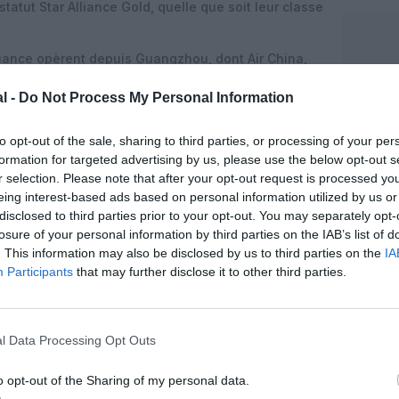
statut Star Alliance Gold, quelle que soit leur classe
iance opèrent depuis Guangzhou, dont Air China,
opian Airlines, EVA Air, Shenzhen Airlines, Singapore
l -
Do Not Process My Personal Information
u total, ces transporteurs assurent environ 1 500
nations dans 10 pays, ce qui confirme le rôle
u international de l’alliance.
to opt-out of the sale, sharing to third parties, or processing of your per
formation for targeted advertising by us, please use the below opt-out s
précédemment exploité au Terminal 1, le transfert
r selection. Please note that after your opt-out request is processed y
ir avec la montée en puissance du Terminal 3,
eing interest-based ads based on personal information utilized by us or
nal de Baiyun.
disclosed to third parties prior to your opt-out. You may separately opt-
losure of your personal information by third parties on the IAB’s list of
ngnan
. This information may also be disclosed by us to third parties on the
IA
Participants
that may further disclose it to other third parties.
 Guangzhou Baiyun International Airport, le salon
ture Lingnan et du paysage naturel de la région de
timent de l’esprit des lieux pour les voyageurs en
e trône une installation sculpturale inspirée de la
l Data Processing Opt Outs
, réinterprétée dans un langage de design
o opt-out of the Sharing of my personal data.