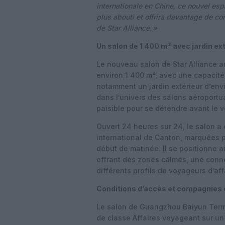
internationale en Chine, ce nouvel espac
plus abouti et offrira davantage de co
de Star Alliance.
»
Un salon de 1 400 m² avec jardin ex
Le nouveau salon de Star Alliance 
environ 1 400 m², avec une capacité 
notamment un jardin extérieur d’env
dans l’univers des salons aéroportu
paisible pour se détendre avant le v
Ouvert 24 heures sur 24, le salon a
international de Canton, marquées p
début de matinée. Il se positionne ai
offrant des zones calmes, une conn
différents profils de voyageurs d’aff
Conditions d’accès et compagnies
Le salon de Guangzhou Baiyun Termi
de classe Affaires voyageant sur u