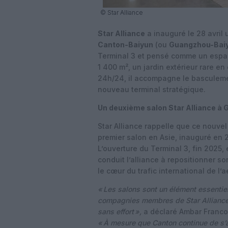
© Star Alliance
Star Alliance
a inauguré le 28 avril 
Canton-Baiyun
(ou
Guangzhou-Bai
Terminal 3 et pensé comme un espace
1 400 m², un jardin extérieur rare e
24h/24, il accompagne le basculemen
nouveau terminal stratégique.
Un deuxième salon Star Alliance à
Star Alliance rappelle que ce nouve
premier salon en Asie, inauguré en 2
L’ouverture du Terminal 3, fin 2025, 
conduit l’alliance à repositionner s
le cœur du trafic international de l’a
«
Les salons sont un élément essentiel
compagnies membres de Star Alliance, 
sans effort
»,
a déclaré Ambar Franco, 
«
À mesure que Canton continue de s’a