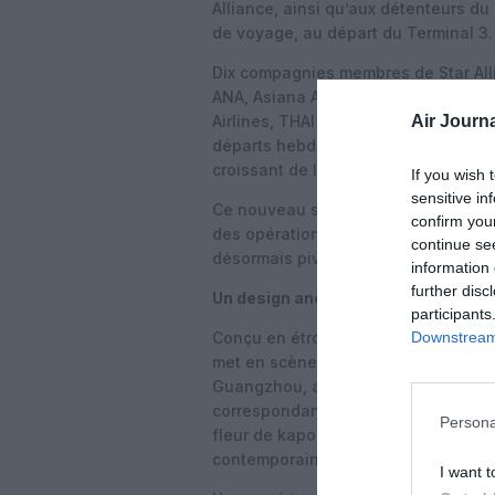
Alliance, ainsi qu’aux détenteurs du 
de voyage, au départ du Terminal 3.
Dix compagnies membres de Star All
ANA, Asiana Airlines, EGYPTAIR, Ethi
Air Journa
Airlines, THAI et Turkish Airlines. A
départs hebdomadaires vers 52 desti
croissant de l’aéroport dans le résea
If you wish 
sensitive in
Ce nouveau salon remplace l’espace 
confirm you
des opérations premium allant de pa
continue se
désormais pivot du trafic internatio
information 
further disc
Un design ancré dans la culture Li
participants
Downstream 
Conçu en étroite collaboration avec
met en scène des éléments de la cul
Guangzhou, afin de créer un fort sen
correspondance. Au centre de l’espac
Persona
fleur de kapok, emblème de la ville
contemporain.
I want t