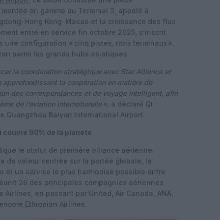
e montée en gamme du Terminal 3, appelé à
ngdong-Hong Kong-Macao et la croissance des flux
lement entré en service fin octobre 2025, s’inscrit
ne configuration « cinq pistes, trois terminaux »,
on parmi les grands hubs asiatiques.
rcer la coordination stratégique avec Star Alliance et
 approfondissant la coopération en matière de
ion des correspondances et de voyage intelligent, afin
ème de l’aviation internationale
»
, a déclaré Qi
de Guangzhou Baiyun International Airport.
i couvre 90% de la planète
ique le statut de première alliance aérienne
 de valeur centrée sur la portée globale, la
u et un service le plus harmonisé possible entre
 réunit 26 des principales compagnies aériennes
 Airlines, en passant par United, Air Canada, ANA,
 encore Ethiopian Airlines.