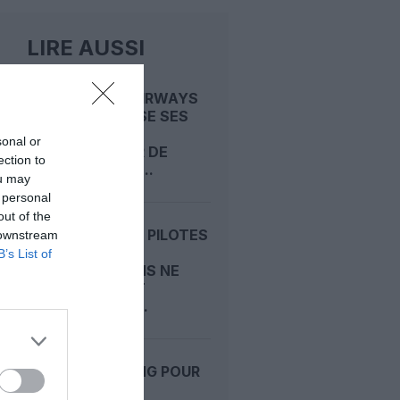
LIRE AUSSI
BRITISH AIRWAYS
MODERNISE SES
A380 : UN
sonal or
CHANTIER DE
ection to
RÉTROFIT...
ou may
 personal
out of the
C919 : LES PILOTES
 downstream
D’ESSAI
B’s List of
EUROPÉENS NE
RELÈVENT
« AUCUN...
200 BOEING POUR
LA CHINE :