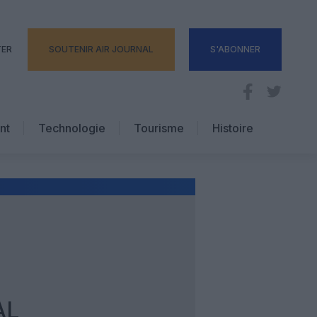
TER
SOUTENIR AIR JOURNAL
S'ABONNER
nt
Technologie
Tourisme
Histoire
Pratique
Hôtellerie
Voyages d’affaires
AL