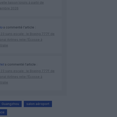
elle liaison loisirs à partir de
embre 2026
lo
a commenté l'article :
 23 sans escale : le Boeing 777F de
onal Airlines relie l’Écosse à
stralie
hkt
a commenté l'article :
 23 sans escale : le Boeing 777F de
onal Airlines relie l’Écosse à
stralie
Guangzhou
salon aéroport
ance