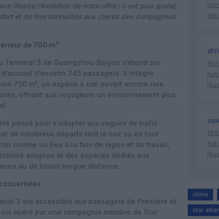
nouv
e illustre l’évolution de notre offre : il est plus grand,
déc
nfort et de fonctionnalités aux clients des compagnies
térieur de 700 m²
@Ti
au Terminal 3 de Guangzhou-Baiyun s’étend sur
19 h
d’accueil d’environ 245 passagers. Il intègre
Nati
iron 700 m², un espace à ciel ouvert encore rare
l’Au
aires, offrant aux voyageurs un environnement plus
ol.
atpl
 été pensé pour s’adapter aux vagues de trafic
19 h
ar de nombreux départs tard le soir ou en tout
Nati
nsi comme un lieu à la fois de repos et de travail,
l’Au
ectivité adaptée et des espaces dédiés aux
aires ou de loisirs longue distance.
 concernées
chine
nal 3 est accessible aux passagers de Première et
star alli
n vol opéré par une compagnie membre de Star