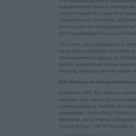
supplémentaire dans la stratégie d
soutenir l’essor du Grand Baie Gua
internationaux. Le terminal, officiel
dans un plan de développement vers u
afin d’accompagner la place de Cant
«
À l’avenir, nous continuerons à renfo
les grandes compagnies aériennes, en
développement de réseau, de facilitat
de bâtir ensemble un meilleur écosyst
Yaoming, directeur général adjoint 
Star Alliance, un réseau mondial qu
Fondée en 1997, Star Alliance revend
mondiale, née autour d’une promesse
reconnaissance à l’échelle du résea
compagnies. Aujourd’hui, l’alliance
mondiales, de Lufthansa à Singapore
Turkish Airlines, TAP Air Portugal ou