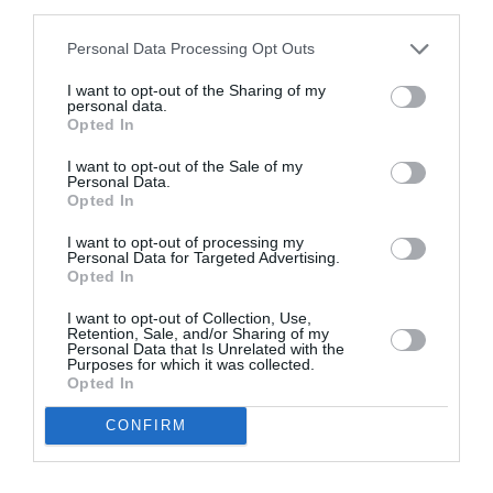
third parties.
Appel aux lecteurs !
Soutenez Air Journal participez
à son
Personal Data Processing Opt Outs
développement !
I want to opt-out of the Sharing of my
personal data.
Opted In
NOUS SOUTENIR
I want to opt-out of the Sale of my
Personal Data.
Opted In
I want to opt-out of processing my
Personal Data for Targeted Advertising.
Opted In
I want to opt-out of Collection, Use,
DERNIERS COMMENTAIRES
Retention, Sale, and/or Sharing of my
Personal Data that Is Unrelated with the
Purposes for which it was collected.
Opted In
Manfou
a commenté l'article :
CONFIRM
Pyramides, croisières et mer Rouge : l’Égypte mise sur
une saison record malgré le contexte géopolitique