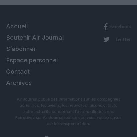
Accueil
Facebook
Soutenir Air Journal
Twitter
S’abonner
Espace personnel
Contact
Archives
Air Journal publie des informations sur les compagnies
aériennes, les avions, les nouvelles liaisons et toute
autre actualité concernant l’aéronautique civile.
Retrouvez sur Air Journal tout ce que vous voulez savoir
sur le transport aérien.