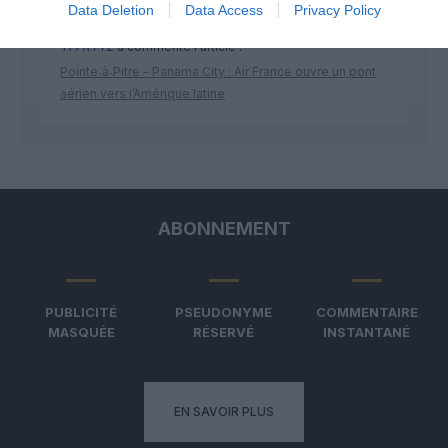
Data Deletion
Data Access
Privacy Policy
TFFRYYZ
a commenté l'article :
Pointe‑à‑Pitre – Panama City : Air France ouvre un pont
aérien vers l’Amérique latine
ABONNEMENT
PUBLICITÉ
PSEUDONYME
COMMENTAIRE
MASQUÉE
RÉSERVÉ
INSTANTANÉ
EN SAVOIR PLUS