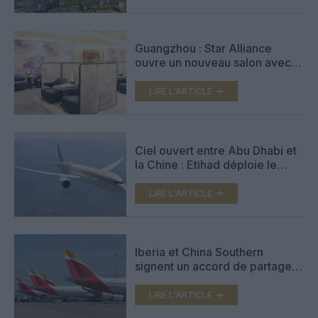
Guangzhou : Star Alliance
ouvre un nouveau salon avec
jardin au Terminal 3
LIRE L'ARTICLE
Ciel ouvert entre Abu Dhabi et
la Chine : Etihad déploie le
787‑9 sur cinq nouvelles routes
LIRE L'ARTICLE
Iberia et China Southern
signent un accord de partage
de code pour renforcer leurs
liaisons entre l’Europe, l’Asie et
LIRE L'ARTICLE
l’Amérique latine