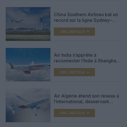
China Southern Airlines bat un
record sur la ligne Sydney–
Guangzhou avec trois vols
quotidiens
LIRE L'ARTICLE
Air India s’apprête à
reconnecter l’Inde à Shanghai,
tout en négociant un accès
aérien clé en Chine
LIRE L'ARTICLE
Air Algérie étend son réseau à
l’international, desservant
Addis Abeba et Guangzhou
LIRE L'ARTICLE