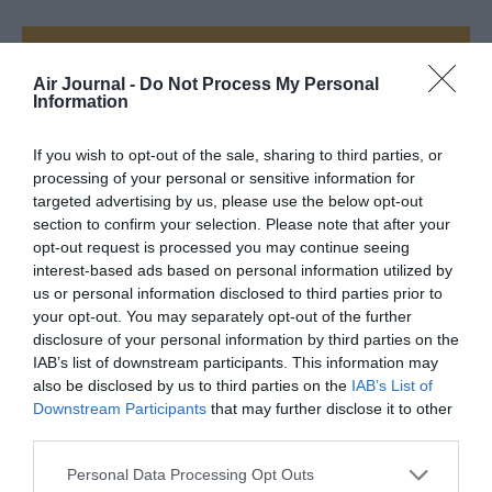
FAIRE UN DON
Air Journal -
Do Not Process My Personal
Information
Appel aux lecteurs !
Soutenez Air Journal participez
à son
If you wish to opt-out of the sale, sharing to third parties, or
développement !
processing of your personal or sensitive information for
targeted advertising by us, please use the below opt-out
section to confirm your selection. Please note that after your
opt-out request is processed you may continue seeing
NOUS SOUTENIR
interest-based ads based on personal information utilized by
us or personal information disclosed to third parties prior to
your opt-out. You may separately opt-out of the further
disclosure of your personal information by third parties on the
IAB’s list of downstream participants. This information may
also be disclosed by us to third parties on the
IAB’s List of
Downstream Participants
that may further disclose it to other
third parties.
DERNIERS COMMENTAIRES
Personal Data Processing Opt Outs