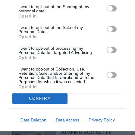
I want to opt-out of the Sharing of my
Tilo
a commenté l'article :
personal data.
Airbus A320neo et A350 : un défaut latent de bouton
Opted In
incendie peut provoquer l’arrêt d’un moteur
I want to opt-out of the Sale of my
Personal Data.
Opted In
Thaïlande
a commenté l'article :
I want to opt-out of processing my
Il s’est masturbé sur une passagère endormie : trois ans
Personal Data for Targeted Advertising.
Opted In
de prison et interdiction de séjour en Thaïlande
I want to opt-out of Collection, Use,
Retention, Sale, and/or Sharing of my
Personal Data that Is Unrelated with the
Purposes for which it was collected.
easyjet
Rennes
Opted In
CONFIRM
LIRE AUSSI
Data Deletion
Data Access
Privacy Policy
DUMPING SOCIAL : LE