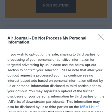
NOUS SOUTENIR
PARTAGER L'ARTICLE
Air Journal -
Do Not Process My Personal
Information
If you wish to opt-out of the sale, sharing to third parties, or
Facebook
Twitter
Pinterest
LinkedIn
Email
Print
processing of your personal or sensitive information for
targeted advertising by us, please use the below opt-out
section to confirm your selection. Please note that after your
opt-out request is processed you may continue seeing
COMMENTAIRE(S)
interest-based ads based on personal information utilized by
us or personal information disclosed to third parties prior to
your opt-out. You may separately opt-out of the further
Juan Trippe
a commenté :
3 novembre 2021 - 22 h
disclosure of your personal information by third parties on the
06 min
IAB’s list of downstream participants. This information may
also be disclosed by us to third parties on the
IAB’s List of
Ça sent l’acquisition de Smartwings par