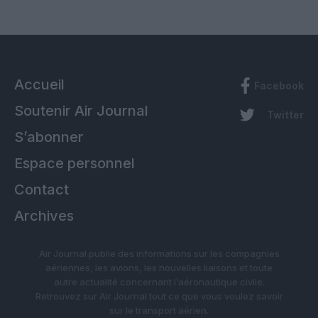
Accueil
Facebook
Soutenir Air Journal
Twitter
S’abonner
Espace personnel
Contact
Archives
Air Journal publie des informations sur les compagnies
aériennes, les avions, les nouvelles liaisons et toute
autre actualité concernant l’aéronautique civile.
Retrouvez sur Air Journal tout ce que vous voulez savoir
sur le transport aérien.