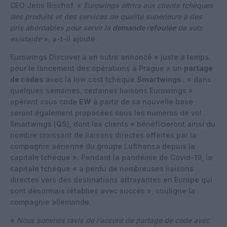
CEO Jens Bischof. «
Eurowings offrira aux clients tchèques
des produits et des services de qualité supérieure à des
prix abordables pour servir la
demande refoulée
de vols
existante
», a-t-il ajouté.
Eurowings Discover a en outre annoncé « juste à temps
pour le lancement des opérations à Prague » un
partage
de codes
avec la low cost tchèque
Smartwings
: « dans
quelques semaines, certaines liaisons Eurowings »
opérant sous code
EW
à partir de sa nouvelle base
seront également proposées sous les numéros de vol
Smartwings (
QS
), dont les clients « bénéficieront ainsi du
nombre croissant de liaisons directes offertes par la
compagnie aérienne du groupe Lufthansa depuis la
capitale tchèque ». Pendant la pandémie de Covid-19, la
capitale tchèque « a perdu de nombreuses liaisons
directes vers des destinations attrayantes en Europe qui
sont désormais rétablies avec succès », souligne la
compagnie allemande.
«
Nous sommes ravis de l’accord de partage de code avec