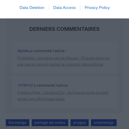
Data Deletion
Data Access
Privacy Policy
DERNIERS COMMENTAIRES
Manfou
a commenté l'article :
Pyramides, croisières et mer Rouge : l’Égypte mise sur
une saison record malgré le contexte géopolitique
TFFRYYZ
a commenté l'article :
Pointe‑à‑Pitre – Panama City : Air France ouvre un pont
aérien vers l’Amérique latine
Eurowings
partage de codes
prague
smartwings