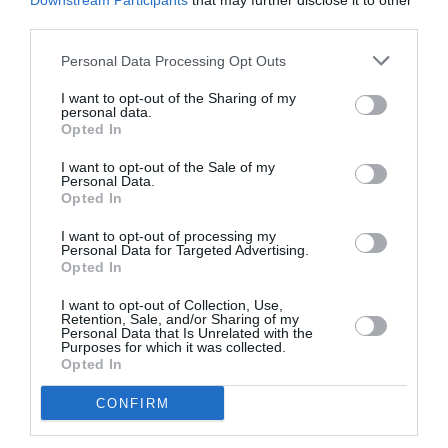
Downstream Participants
that may further disclose it to other
Eurowings/Lufthansa…
third parties.
RÉPONDRE
Personal Data Processing Opt Outs
I want to opt-out of the Sharing of my
personal data.
LAISSER UN COMMENTAIRE
Opted In
I want to opt-out of the Sale of my
Personal Data.
Opted In
FAIRE UN DON
I want to opt-out of processing my
Personal Data for Targeted Advertising.
Appel aux lecteurs !
Opted In
Soutenez Air Journal participez
à son
I want to opt-out of Collection, Use,
développement !
Retention, Sale, and/or Sharing of my
Personal Data that Is Unrelated with the
Purposes for which it was collected.
Opted In
NOUS SOUTENIR
CONFIRM