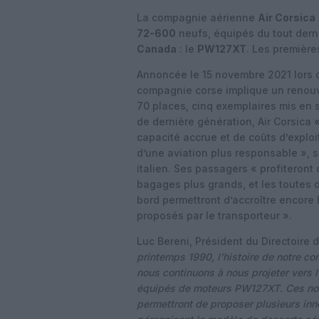
La compagnie aérienne
Air Corsica
72-600
neufs, équipés du tout dern
Canada
: le
PW127XT
. Les premièr
Annoncée le 15 novembre 2021 lors 
compagnie corse implique un renouve
70 places, cinq exemplaires mis en 
de dernière génération, Air Corsica 
capacité accrue et de coûts d’exploi
d’une aviation plus responsable », 
italien. Ses passagers « profiteront
bagages plus grands, et les toutes 
bord permettront d’accroître encore l
proposés par le transporteur ».
Luc Bereni, Président du Directoire d
printemps 1990, l’histoire de notre co
nous continuons à nous projeter vers
équipés de moteurs PW127XT. Ces nou
permettront de proposer plusieurs inno