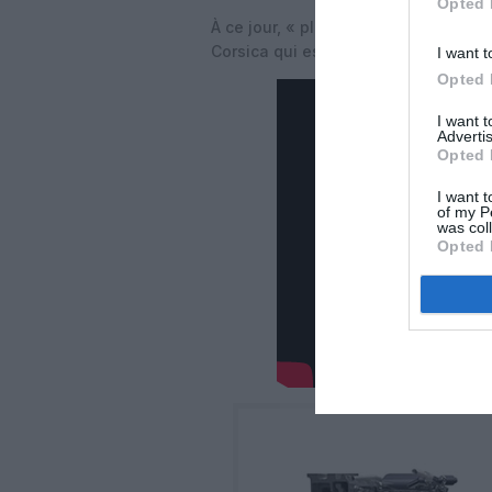
Opted 
À ce jour, « plusieurs opérateurs » o
Corsica qui est le client de lanceme
I want t
Opted 
I want 
Advertis
Opted 
I want t
of my P
was col
Opted 