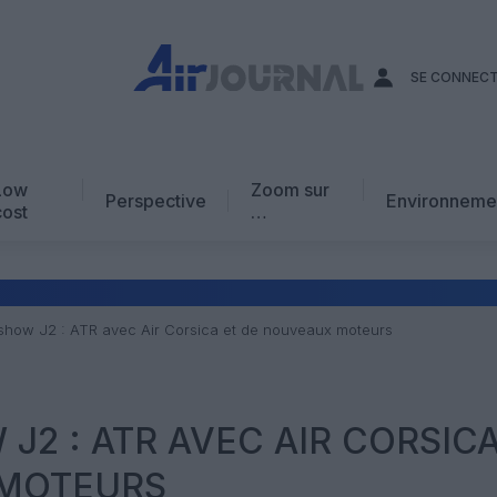
SE CONNEC
Low
Zoom sur
Perspective
Environneme
cost
…
Edito
En chiffres
Avis d’expert
rshow J2 : ATR avec Air Corsica et de nouveaux moteurs
AJ Académie
Vidéo
J2 : ATR AVEC AIR CORSICA
 MOTEURS