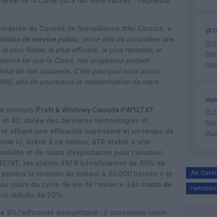
enne de la Corse qui a fait notre succès : fréquence,
dente du Conseil de Surveillance d’Air Corsica, a
@Ti
ission de service public
, on se doit de considérer une
19 h
le plus fiable, le plus efficace, le plus rentable, le
Nati
réservé tel que la Corse, nos exigences portent
l’Au
ntal de nos appareils. C’est pourquoi nous avons
-600, afin de poursuivre la modernisation de notre
atpl
 de moteurs
Pratt & Whitney Canada PW127XT
19 h
et 42, dotée des dernières technologies et
Nati
et offrant une efficacité supérieure et un temps de
l’Au
time »). Grâce à ce moteur, ATR établit « une
bilité et de coûts d’exploitation pour l’aviation
PW127XT, les clients d’ATR bénéficieront de 40% de
Air Corsi
 portera la révision du moteur à 20.000 heures « et
u cours du cycle de vie de l’avion ». Les
coûts de
remotori
nsi réduits de 20%.
de 3%
l’efficacité énergétique : il consomme selon