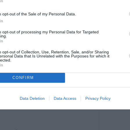
In
nt manifesté leur intérêt pour le PW127XT, dont Air
nt de cette nouvelle série de moteurs.
o opt-out of the Sale of my Personal Data.
In
to opt-out of processing my Personal Data for Targeted
ing.
In
o opt-out of Collection, Use, Retention, Sale, and/or Sharing
ersonal Data that Is Unrelated with the Purposes for which it
lected.
In
CONFIRM
Data Deletion
Data Access
Privacy Policy