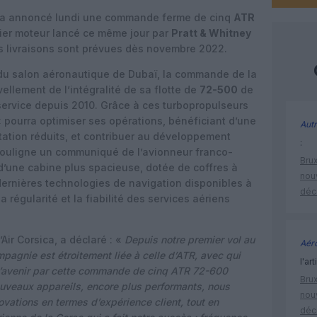
a annoncé lundi une commande ferme de cinq
ATR
ier moteur lancé ce même jour par
Pratt & Whitney
es livraisons sont prévues dès novembre 2022.
du salon aéronautique de Dubaï, la commande de la
llement de l’intégralité de sa flotte de
72-500
de
service depuis 2010. Grâce à ces turbopropulseurs
« pourra optimiser ses opérations, bénéficiant d’une
Autr
tation réduits, et contribuer au développement
:
souligne un communiqué de l’avionneur franco-
Brux
 d’une cabine plus spacieuse, dotée de coffres à
nouv
dernières technologies de navigation disponibles à
déc
a régularité et la fiabilité des services aériens
’Air Corsica, a déclaré : «
Depuis notre premier vol au
Aéro
mpagnie est étroitement liée à celle d’ATR, avec qui
l'art
 l’avenir par cette commande de cinq ATR 72-600
Brux
veaux appareils, encore plus performants, nous
nouv
vations en termes d’expérience client, tout en
déc