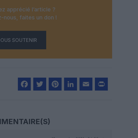
z apprécié l’article ?
-nous, faites un don !
OUS SOUTENIR
Facebook
Twitter
Pinterest
LinkedIn
Email
Print
MENTAIRE(S)