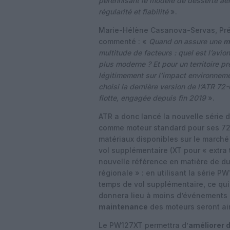
pérennisant le modèle de desserte aéri
régularité et fiabilité
».
Marie-Hélène Casanova-Servas, Prési
commenté : «
Quand on assure une
m
multitude de facteurs : quel est l’avion 
plus moderne ? Et pour un territoire p
légitimement sur l’impact environneme
choisi la dernière version de l’ATR 72
flotte, engagée depuis fin 2019
».
ATR a donc lancé la nouvelle série
comme moteur standard pour ses 72 
matériaux disponibles sur le marché 
vol supplémentaire (XT pour « extra 
nouvelle référence en matière de dura
régionale » : en utilisant la série 
temps de vol supplémentaire, ce qui
donnera lieu à moins d’événements a
maintenance
des moteurs seront ai
Le PW127XT permettra d’
améliorer 