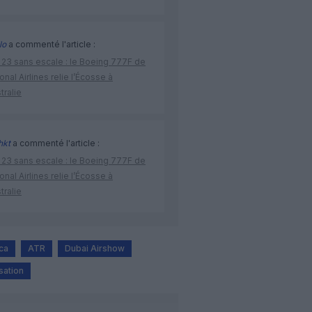
lo
a commenté l'article :
 23 sans escale : le Boeing 777F de
onal Airlines relie l’Écosse à
stralie
hkt
a commenté l'article :
 23 sans escale : le Boeing 777F de
onal Airlines relie l’Écosse à
stralie
ca
ATR
Dubai Airshow
sation