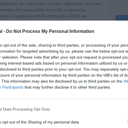
arburant de moins que les jets régionaux, et émet
moteur est compatible avec les carburants
ment à l’ambition d’ATR d’atteindre 100% de
era les clients à respecter leurs engagements de
 à une aviation zéro émission à l’horizon 2050.
l -
Do Not Process My Personal Information
’ATR, a expliqué : «
Disponible aujourd’hui, la série de
to opt-out of the sale, sharing to third parties, or processing of your per
dent dans le secteur de l’aviation régionale. Elle
formation for targeted advertising by us, please use the below opt-out s
n qu’une
approche incrémentale
est la solution pour
r selection. Please note that after your opt-out request is processed y
les compagnies aériennes à faire des économies. ATR
eing interest-based ads based on personal information utilized by us or
 et les plus économiques de son segment de marché et
disclosed to third parties prior to your opt-out. You may separately opt-
 à venir
. »
losure of your personal information by third parties on the IAB’s list of
att & Whitney Canada, a ajouté : «
Notre
. This information may also be disclosed by us to third parties on the
IA
ur répondre aux besoins du marché aéronautique
Participants
that may further disclose it to other third parties.
 performances. La technologie innovante du moteur
onctionnement de la turbine pour assurer une
périeure
, offrant 40% de temps de vol supplémentaire,
l Data Processing Opt Outs
e réduction de la consommation de carburant. Ce
ilité exceptionnelle et une valeur accrue pour les ATR
o opt-out of the Sharing of my personal data.